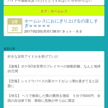
バイト中連絡先貰ったけどどうすればいいかわからない
タグ：ホームレス
ホームレスにおにぎり上げるの楽しす
2月
ぎｗｗｗｗｗ
20
2017/02/20
(月)01:58:01 ネット・ネタ
最新記事
好きな女性アイドルを挙げていけ
【速報】ポケGO全世界のプレイヤーの移動距離、なんと地球
20万周
【悲報】シャドウバースの新カードがぶっ壊れ過ぎてると話
題に
【埼玉】 ヘリで救助した際の費用を徴収 ５分で5000円 全
国の自治体で初 救助に危険が伴う山に限定