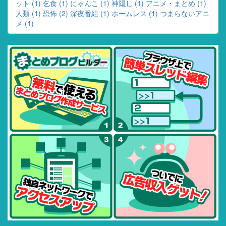
ット (1)
乞食 (1)
にゃんこ (1)
神隠し (1)
アニメ・まとめ (1)
人類 (1)
恐怖 (2)
深夜番組 (1)
ホームレス (1)
つまらないアニ
メ (1)