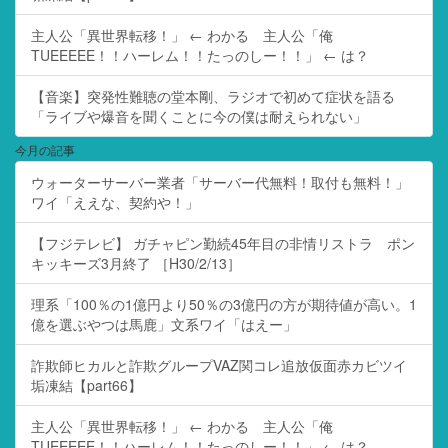
主人公「異世界転移！」 ← わかる 主人公「俺
TUEEEEE！！ハーレム！！たっのしー！！」 ← は？
【音楽】突発性難聴の堂本剛、ラジオで初めて症状を語る
「ライブや爆音を聞くことに今の僕は耐えられない」
今月の記事
ウォーターサーバー業者「サーバー代無料！取付も無料！」
ワイ「ええな、契約や！」
【フジテレビ】 ガチャピン勤続45年目の非情リストラ ポン
キッキーズ3月終了 ［H30/2/13］
理系「100％の1億円より50％の3億円の方が期待値が高い。1
億を選ぶやつは馬鹿」文系ワイ「はえー」
詐欺師ヒカルと詐欺グループVAZ関コレ追放仮面赤カビツイ
垢凍結【part66】
主人公「異世界転移！」 ← わかる 主人公「俺
TUEEEEE！！ハーレム！！たっのしー！！」 ← は？