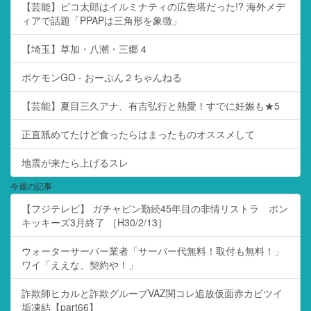
【芸能】ピコ太郎はイルミナティの広告塔だった!? 海外メデ
ィアで話題「PPAPは三角形を象徴」
【埼玉】草加・八潮・三郷 4
ポケモンGO - おーぷん２ちゃんねる
【芸能】夏目三久アナ、有吉弘行と熱愛！すでに妊娠も★5
正直舐めてたけど食ったらはまったものオススメして
地震が来たら上げるスレ
今週の記事
【フジテレビ】 ガチャピン勤続45年目の非情リストラ ポン
キッキーズ3月終了 ［H30/2/13］
ウォーターサーバー業者「サーバー代無料！取付も無料！」
ワイ「ええな、契約や！」
詐欺師ヒカルと詐欺グループVAZ関コレ追放仮面赤カビツイ
垢凍結【part66】