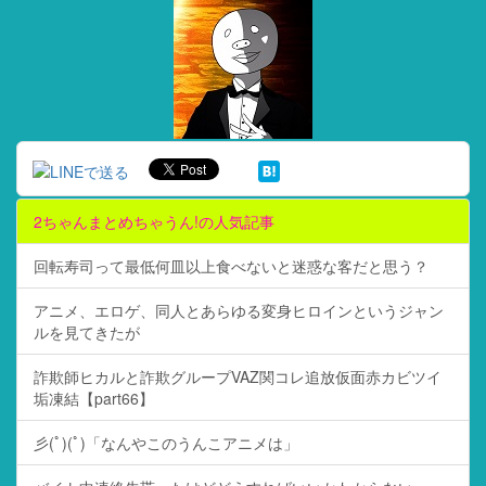
2ちゃんまとめちゃうん!の人気記事
回転寿司って最低何皿以上食べないと迷惑な客だと思う？
アニメ、エロゲ、同人とあらゆる変身ヒロインというジャン
ルを見てきたが
詐欺師ヒカルと詐欺グループVAZ関コレ追放仮面赤カビツイ
垢凍結【part66】
彡(ﾟ)(ﾟ)「なんやこのうんこアニメは」