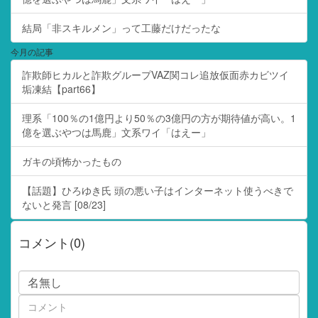
結局「非スキルメン」って工藤だけだったな
今月の記事
詐欺師ヒカルと詐欺グループVAZ関コレ追放仮面赤カビツイ
垢凍結【part66】
理系「100％の1億円より50％の3億円の方が期待値が高い。1
億を選ぶやつは馬鹿」文系ワイ「はえー」
ガキの頃怖かったもの
【話題】ひろゆき氏 頭の悪い子はインターネット使うべきで
ないと発言 [08/23]
コメント(0)