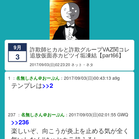
9月
詐欺師ヒカルと詐欺グループVAZ関コレ
追放仮面赤カビツイ垢凍結【part66】
3
2017/09/03
(日)02:23:20 ネット・ネタ
1
：
名無しさん＠おーぷん
：
2017/09/03(日)00:43:13
a9g
テンプレは
>>2
237
：
名無しさん＠おーぷん
：
2017/09/03(日)02:01:55
GWQ
>>236
楽しいぞ、向こうが炎上を止める気が全く