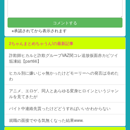
※承認されてから表示されます
2ちゃんまとめちゃうん!の最新記事
詐欺師ヒカルと詐欺グループVAZ関コレ追放仮面赤カビツイ
垢凍結【part66】
ヒカル別に嫌いじゃ無かったけどモーリーへの発言は冷めた
わ
アニメ、エロゲ、同人とあらゆる変身ヒロインというジャン
ルを見てきたが
バイト中連絡先貰ったけどどうすればいいかわからない
就職の面接でやる気無くなった結果www.