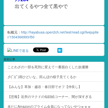
出てくるやつ全て黒やで
転載元：
http://hayabusa.open2ch.net/test/read.cgi/livejupite
r/1504366993/l50
最新記事
ことわざの一部を死刑に変えて一番面白くした奴優勝
彡(ﾟ)(ﾟ)雨ひどいな。田んぼの様子見てくるか
【みんな】草加・越谷・春日部でオフ【仲良し】
【悲報】近所のマクドの似顔絵コーナー、闇が深すぎる
未だにAmazonのプライム会員になってないやつｗｗｗ