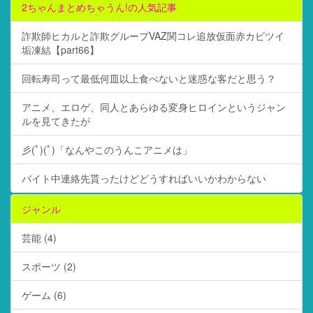
2ちゃんまとめちゃうん!の人気記事
詐欺師ヒカルと詐欺グループVAZ関コレ追放仮面赤カビツイ
垢凍結【part66】
回転寿司って最低何皿以上食べないと迷惑な客だと思う？
アニメ、エロゲ、同人とあらゆる変身ヒロインというジャン
ルを見てきたが
彡(ﾟ)(ﾟ)「なんやこのうんこアニメは」
バイト中連絡先貰ったけどどうすればいいかわからない
ジャンル
芸能 (4)
スポーツ (2)
ゲーム (6)