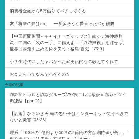
消費者金融から5万借りてパチってくる
友「将来の夢は○○」 一番多そうな夢言ったﾔﾂが優勝
【中国新聞趣聞～チャイナ・ゴシップス】南シナ海仲裁判
決、中国の「次の一手」に備えよ：「判決無視」を許せば、
世界は暴走を止める術を失う：福島 香織［7/20］
小学生時代にしたヤバかった武勇伝的なの教えてくれて
おまえらってなんでハゲたの？
今週の記事
詐欺師ヒカルと詐欺グループVAZ関コレ追放仮面赤カビツイ
垢凍結【part66】
【話題】ひろゆき氏 頭の悪い子はインターネット使うべきで
ないと発言 [08/23]
理系「100％の1億円より50％の3億円の方が期待値が高い。1
億を選ぶやつは馬鹿」文系ワイ「はえー」