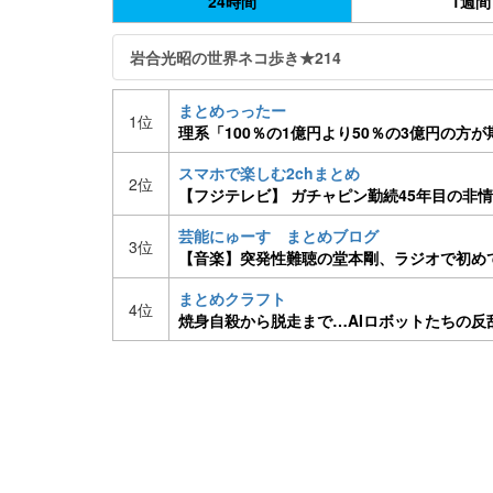
24時間
1週間
岩合光昭の世界ネコ歩き★214
まとめっったー
1位
理系「100％の1億円より50％の3億円の方
「はえー」
スマホで楽しむ2chまとめ
2位
【フジテレビ】 ガチャピン勤続45年目の非
［H30/2/13］
芸能にゅーす まとめブログ
3位
【音楽】突発性難聴の堂本剛、ラジオで初め
僕は耐えられない」
まとめクラフト
4位
焼身自殺から脱走まで…AIロボットたちの反