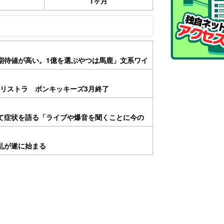
1ヶ月
が期待値が高い。1億を選ぶやつは馬鹿」文系ワイ
情リストラ ポンキッキーズ3月終了
て症状を語る「ライブや爆音を聞くことに今の
乱が遂に始まる