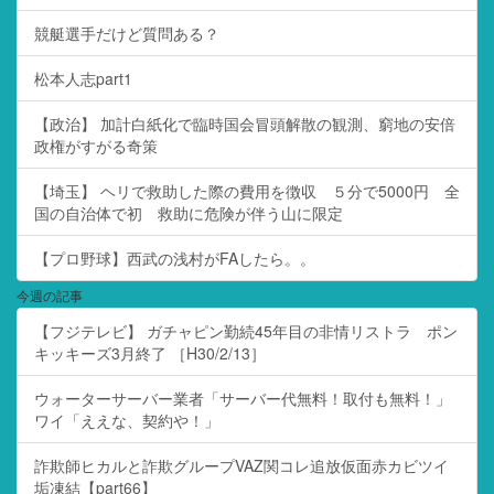
競艇選手だけど質問ある？
松本人志part1
【政治】 加計白紙化で臨時国会冒頭解散の観測、窮地の安倍
政権がすがる奇策
【埼玉】 ヘリで救助した際の費用を徴収 ５分で5000円 全
国の自治体で初 救助に危険が伴う山に限定
【プロ野球】西武の浅村がFAしたら。。
今週の記事
【フジテレビ】 ガチャピン勤続45年目の非情リストラ ポン
キッキーズ3月終了 ［H30/2/13］
ウォーターサーバー業者「サーバー代無料！取付も無料！」
ワイ「ええな、契約や！」
詐欺師ヒカルと詐欺グループVAZ関コレ追放仮面赤カビツイ
垢凍結【part66】