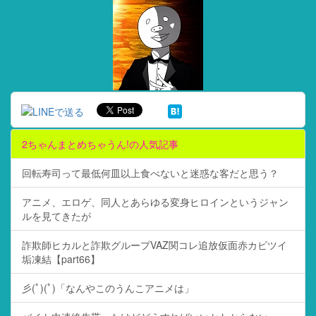
2ちゃんまとめちゃうん!の人気記事
回転寿司って最低何皿以上食べないと迷惑な客だと思う？
アニメ、エロゲ、同人とあらゆる変身ヒロインというジャン
ルを見てきたが
詐欺師ヒカルと詐欺グループVAZ関コレ追放仮面赤カビツイ
垢凍結【part66】
彡(ﾟ)(ﾟ)「なんやこのうんこアニメは」