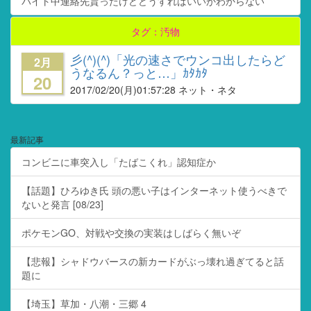
バイト中連絡先貰ったけどどうすればいいかわからない
タグ：汚物
彡(^)(^)「光の速さでウンコ出したらど
2月
うなるん？っと…」ｶﾀｶﾀ
20
2017/02/20
(月)01:57:28 ネット・ネタ
最新記事
コンビニに車突入し「たばこくれ」認知症か
【話題】ひろゆき氏 頭の悪い子はインターネット使うべきで
ないと発言 [08/23]
ポケモンGO、対戦や交換の実装はしばらく無いぞ
【悲報】シャドウバースの新カードがぶっ壊れ過ぎてると話
題に
【埼玉】草加・八潮・三郷 4