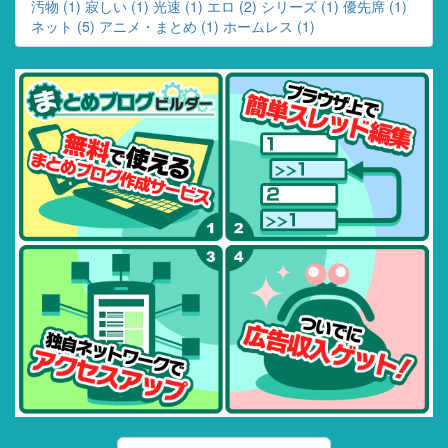
汚物 (1)
寂しい (1)
光速 (1)
エロ (2)
シリーズ (1)
優先席 (1)
ネット (5)
アニメ・まとめ (1)
ホームレス (1)