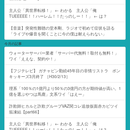
主人公「異世界転移！」 ← わかる 主人公「俺
TUEEEEE！！ハーレム！！たっのしー！！」 ← は？
【音楽】突発性難聴の堂本剛、ラジオで初めて症状を語る
「ライブや爆音を聞くことに今の僕は耐えられない」
今月の記事
ウォーターサーバー業者「サーバー代無料！取付も無料！」
ワイ「ええな、契約や！」
【フジテレビ】 ガチャピン勤続45年目の非情リストラ ポン
キッキーズ3月終了 ［H30/2/13］
理系「100％の1億円より50％の3億円の方が期待値が高い。1
億を選ぶやつは馬鹿」文系ワイ「はえー」
詐欺師ヒカルと詐欺グループVAZ関コレ追放仮面赤カビツイ
垢凍結【part66】
主人公「異世界転移！」 ← わかる 主人公「俺
TUEEEEE！！ハーレム！！たっのしー！！」 ← は？