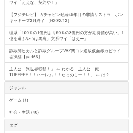
ワイ「ええな、契約や！」
【フジテレビ】 ガチャピン勤続45年目の非情リストラ ポン
キッキーズ3月終了 ［H30/2/13］
理系「100％の1億円より50％の3億円の方が期待値が高い。1
億を選ぶやつは馬鹿」文系ワイ「はえー」
詐欺師ヒカルと詐欺グループVAZ関コレ追放仮面赤カビツイ
垢凍結【part66】
主人公「異世界転移！」 ← わかる 主人公「俺
TUEEEEE！！ハーレム！！たっのしー！！」 ← は？
ジャンル
ゲーム (1)
社会・生活 (40)
タグ