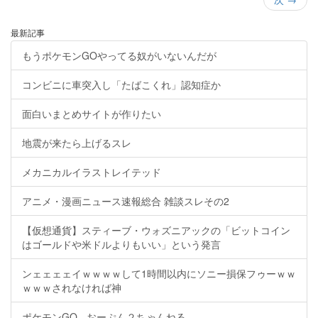
最新記事
もうポケモンGOやってる奴がいないんだが
コンビニに車突入し「たばこくれ」認知症か
面白いまとめサイトが作りたい
地震が来たら上げるスレ
メカニカルイラストレイテッド
アニメ・漫画ニュース速報総合 雑談スレその2
【仮想通貨】スティーブ・ウォズニアックの「ビットコイン
はゴールドや米ドルよりもいい」という発言
ンェェェェイｗｗｗｗして1時間以内にソニー損保フゥーｗｗ
ｗｗｗされなければ神
ポケモンGO - おーぷん２ちゃんねる