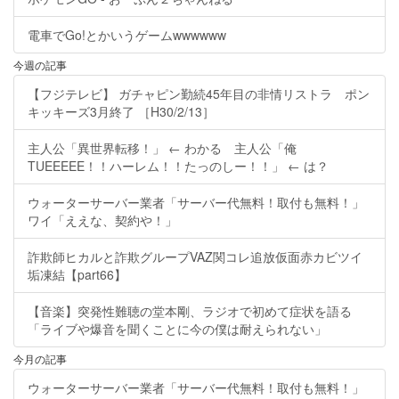
電車でGo!とかいうゲームwwwwww
今週の記事
【フジテレビ】 ガチャピン勤続45年目の非情リストラ ポン
キッキーズ3月終了 ［H30/2/13］
主人公「異世界転移！」 ← わかる 主人公「俺
TUEEEEE！！ハーレム！！たっのしー！！」 ← は？
ウォーターサーバー業者「サーバー代無料！取付も無料！」
ワイ「ええな、契約や！」
詐欺師ヒカルと詐欺グループVAZ関コレ追放仮面赤カビツイ
垢凍結【part66】
【音楽】突発性難聴の堂本剛、ラジオで初めて症状を語る
「ライブや爆音を聞くことに今の僕は耐えられない」
今月の記事
ウォーターサーバー業者「サーバー代無料！取付も無料！」