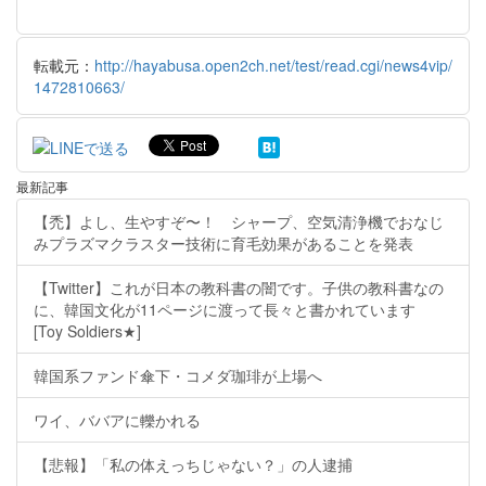
転載元：
http://hayabusa.open2ch.net/test/read.cgi/news4vip/
1472810663/
最新記事
【禿】よし、生やすぞ〜！ シャープ、空気清浄機でおなじ
みプラズマクラスター技術に育毛効果があることを発表
【Twitter】これが日本の教科書の闇です。子供の教科書なの
に、韓国文化が11ページに渡って長々と書かれています
[Toy Soldiers★]
韓国系ファンド傘下・コメダ珈琲が上場へ
ワイ、ババアに轢かれる
【悲報】「私の体えっちじゃない？」の人逮捕