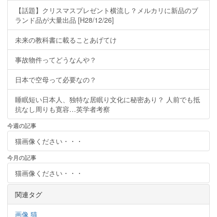
【話題】クリスマスプレゼント横流し？メルカリに新品のブ
ランド品が大量出品 [H28/12/26]
未来の教科書に載ることあげてけ
事故物件ってどうなんや？
日本で空母って必要なの？
睡眠短い日本人、独特な居眠り文化に秘密あり？ 人前でも抵
抗なし周りも寛容…英学者考察
今週の記事
猫画像ください・・・
今月の記事
猫画像ください・・・
関連タグ
画像
猫