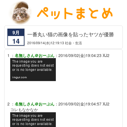
9月
一番丸い猫の画像を貼ったヤツが優勝
14
2016/09/14
(水)12:19:13 社会・生活
1
：
名無しさん＠おーぷん
：
2016/09/02(金)19:04:23
XJ2
2
：
名無しさん＠おーぷん
：
2016/09/02(金)19:04:57
XJ2
コレもなかなか