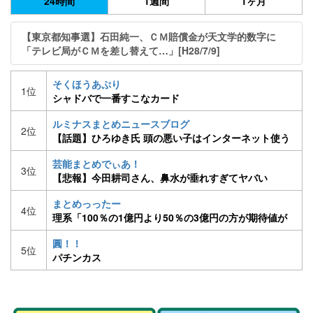
24時間
1週間
1ヶ月
【東京都知事選】石田純一、ＣＭ賠償金が天文学的数字に
「テレビ局がＣＭを差し替えて…」[H28/7/9]
そくほうあぷり
1位
シャドバで一番すこなカード
WWWWWWWWWWWWWW
ルミナスまとめニュースブログ
2位
【話題】ひろゆき氏 頭の悪い子はインターネット使う
べきでないと発言 [08/23]
芸能まとめでぃあ！
3位
【悲報】今田耕司さん、鼻水が垂れすぎてヤバい
まとめっったー
4位
理系「100％の1億円より50％の3億円の方が期待値が
高い。1億を選ぶやつは馬鹿」文系ワイ「はえー」
圓！！
5位
パチンカス