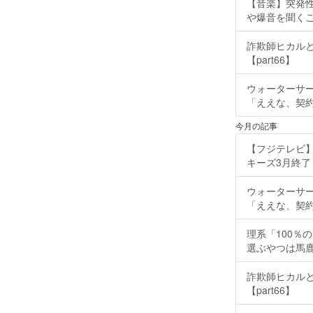
【音楽】突発
や爆音を聞く
詐欺師ヒカルと
【part66】
ウォーターサ
「ええな、契
今月の記事
【フジテレビ】
キーズ3月終了 ［
ウォーターサ
「ええな、契
理系「100％
選ぶやつは馬
詐欺師ヒカルと
【part66】