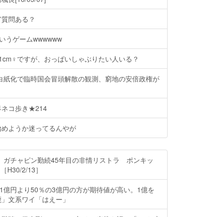
ど質問ある？
いうゲームwwwwww
101cm♀ですが、おっぱいしゃぶりたい人いる？
計白紙化で臨時国会冒頭解散の観測、窮地の安倍政権が
ネコ歩き★214
始めようか迷ってるんやが
 ガチャピン勤続45年目の非情リストラ ポンキッ
H30/2/13］
の1億円より50％の3億円の方が期待値が高い。1億を
鹿」文系ワイ「はえー」