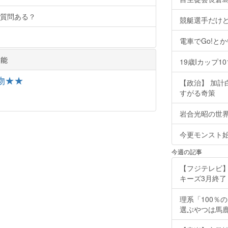
ど質問ある？
競艇選手だけ
電車でGo!とか
知能
19歳Iカップ
物★★
【政治】 加
すがる奇策
岩合光昭の世界
今更モンスト
今週の記事
【フジテレビ】
キーズ3月終了 ［
理系「100％
選ぶやつは馬