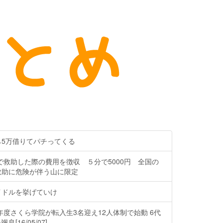
ら5万借りてパチってくる
で救助した際の費用を徴収 ５分で5000円 全国の
救助に危険が伴う山に限定
イドルを挙げていけ
6年度さくら学院が転入生3名迎え12人体制で始動 6代
[16/05/07]