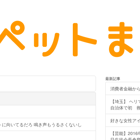
最新記事
消費者金融か
【埼玉】 ヘリ
自治体で初 
好きな女性ア
トに向いてるだろ 鳴き声もうるさくないし
【芸能】201
目生徒会長倉島颯良