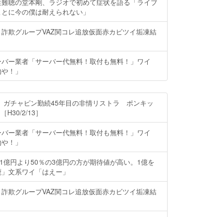
性難聴の堂本剛、ラジオで初めて症状を語る「ライブ
ことに今の僕は耐えられない」
詐欺グループVAZ関コレ追放仮面赤カビツイ垢凍結
ーバー業者「サーバー代無料！取付も無料！」ワイ
約や！」
 ガチャピン勤続45年目の非情リストラ ポンキッ
H30/2/13］
ーバー業者「サーバー代無料！取付も無料！」ワイ
約や！」
の1億円より50％の3億円の方が期待値が高い。1億を
鹿」文系ワイ「はえー」
詐欺グループVAZ関コレ追放仮面赤カビツイ垢凍結