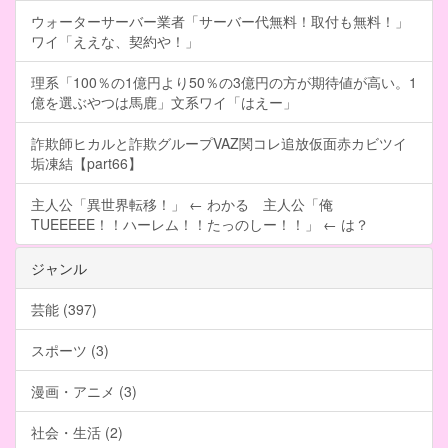
ウォーターサーバー業者「サーバー代無料！取付も無料！」
ワイ「ええな、契約や！」
理系「100％の1億円より50％の3億円の方が期待値が高い。1
億を選ぶやつは馬鹿」文系ワイ「はえー」
詐欺師ヒカルと詐欺グループVAZ関コレ追放仮面赤カビツイ
垢凍結【part66】
主人公「異世界転移！」 ← わかる 主人公「俺
TUEEEEE！！ハーレム！！たっのしー！！」 ← は？
ジャンル
芸能 (397)
スポーツ (3)
漫画・アニメ (3)
社会・生活 (2)