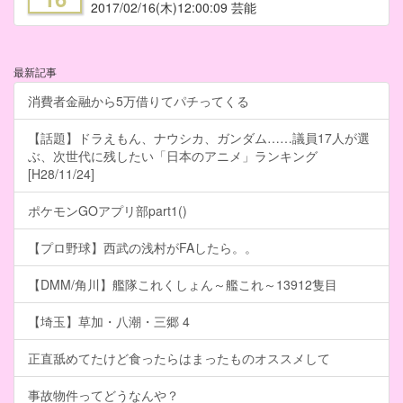
2017/02/16
(木)12:00:09 芸能
最新記事
消費者金融から5万借りてパチってくる
【話題】ドラえもん、ナウシカ、ガンダム……議員17人が選
ぶ、次世代に残したい「日本のアニメ」ランキング
[H28/11/24]
ポケモンGOアプリ部part1()
【プロ野球】西武の浅村がFAしたら。。
【DMM/角川】艦隊これくしょん～艦これ～13912隻目
【埼玉】草加・八潮・三郷 4
正直舐めてたけど食ったらはまったものオススメして
事故物件ってどうなんや？