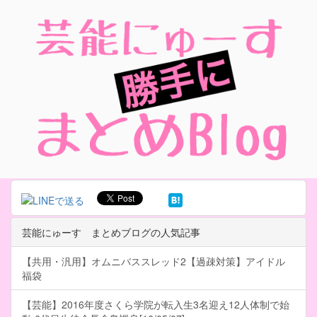
芸能にゅーす まとめブログの人気記事
【共用・汎用】オムニバススレッド2【過疎対策】アイドル
福袋
【芸能】2016年度さくら学院が転入生3名迎え12人体制で始