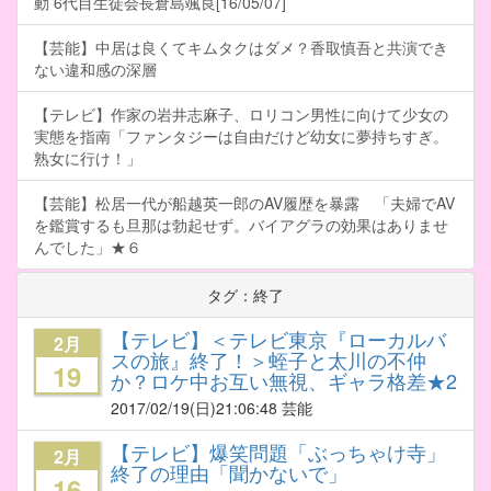
動 6代目生徒会長倉島颯良[16/05/07]
【芸能】中居は良くてキムタクはダメ？香取慎吾と共演でき
ない違和感の深層
【テレビ】作家の岩井志麻子、ロリコン男性に向けて少女の
実態を指南「ファンタジーは自由だけど幼女に夢持ちすぎ。
熟女に行け！」
【芸能】松居一代が船越英一郎のAV履歴を暴露 「夫婦でAV
を鑑賞するも旦那は勃起せず。バイアグラの効果はありませ
んでした」★６
タグ：終了
【テレビ】＜テレビ東京『ローカルバ
2月
スの旅』終了！＞蛭子と太川の不仲
19
か？ロケ中お互い無視、ギャラ格差★2
2017/02/19
(日)21:06:48 芸能
【テレビ】爆笑問題「ぶっちゃけ寺」
2月
終了の理由「聞かないで」
16