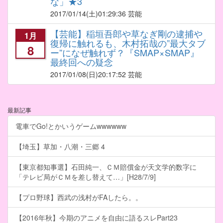
な」★3
2017/01/14
(土)01:29:36 芸能
【芸能】稲垣吾郎や草なぎ剛の逮捕や
1月
復帰に触れるも、木村拓哉の”最大タブ
8
ー”になぜ触れず？『SMAP×SMAP』
最終回への疑念
2017/01/08
(日)20:17:52 芸能
最新記事
電車でGo!とかいうゲームwwwwww
【埼玉】草加・八潮・三郷 4
【東京都知事選】石田純一、ＣＭ賠償金が天文学的数字に
「テレビ局がＣＭを差し替えて…」[H28/7/9]
【プロ野球】西武の浅村がFAしたら。。
【2016年秋】今期のアニメを自由に語るスレPart23