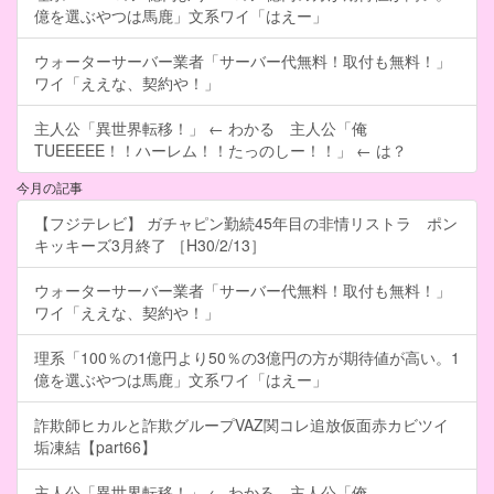
億を選ぶやつは馬鹿」文系ワイ「はえー」
ウォーターサーバー業者「サーバー代無料！取付も無料！」
ワイ「ええな、契約や！」
主人公「異世界転移！」 ← わかる 主人公「俺
TUEEEEE！！ハーレム！！たっのしー！！」 ← は？
今月の記事
【フジテレビ】 ガチャピン勤続45年目の非情リストラ ポン
キッキーズ3月終了 ［H30/2/13］
ウォーターサーバー業者「サーバー代無料！取付も無料！」
ワイ「ええな、契約や！」
理系「100％の1億円より50％の3億円の方が期待値が高い。1
億を選ぶやつは馬鹿」文系ワイ「はえー」
詐欺師ヒカルと詐欺グループVAZ関コレ追放仮面赤カビツイ
垢凍結【part66】
主人公「異世界転移！」 ← わかる 主人公「俺