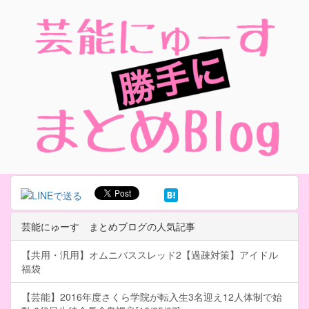
芸能にゅーす まとめブログの人気記事
【共用・汎用】オムニバススレッド2【過疎対策】アイドル
福袋
【芸能】2016年度さくら学院が転入生3名迎え12人体制で始