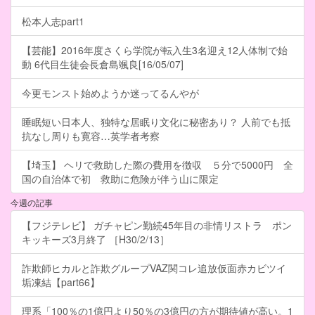
松本人志part1
【芸能】2016年度さくら学院が転入生3名迎え12人体制で始
動 6代目生徒会長倉島颯良[16/05/07]
今更モンスト始めようか迷ってるんやが
睡眠短い日本人、独特な居眠り文化に秘密あり？ 人前でも抵
抗なし周りも寛容…英学者考察
【埼玉】 ヘリで救助した際の費用を徴収 ５分で5000円 全
国の自治体で初 救助に危険が伴う山に限定
今週の記事
【フジテレビ】 ガチャピン勤続45年目の非情リストラ ポン
キッキーズ3月終了 ［H30/2/13］
詐欺師ヒカルと詐欺グループVAZ関コレ追放仮面赤カビツイ
垢凍結【part66】
理系「100％の1億円より50％の3億円の方が期待値が高い。1