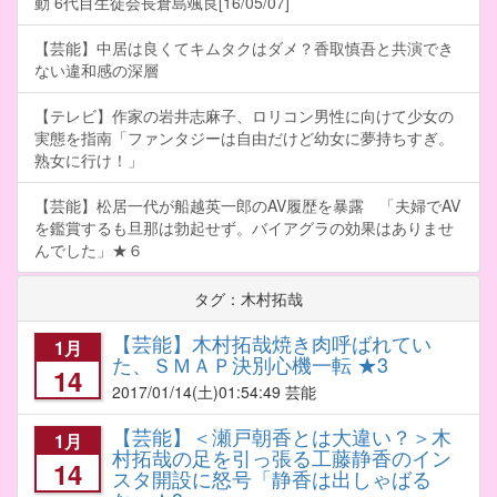
動 6代目生徒会長倉島颯良[16/05/07]
【芸能】中居は良くてキムタクはダメ？香取慎吾と共演でき
ない違和感の深層
【テレビ】作家の岩井志麻子、ロリコン男性に向けて少女の
実態を指南「ファンタジーは自由だけど幼女に夢持ちすぎ。
熟女に行け！」
【芸能】松居一代が船越英一郎のAV履歴を暴露 「夫婦でAV
を鑑賞するも旦那は勃起せず。バイアグラの効果はありませ
んでした」★６
タグ：木村拓哉
【芸能】木村拓哉焼き肉呼ばれてい
1月
た、ＳＭＡＰ決別心機一転 ★3
14
2017/01/14
(土)01:54:49 芸能
【芸能】＜瀬戸朝香とは大違い？＞木
1月
村拓哉の足を引っ張る工藤静香のイン
14
スタ開設に怒号「静香は出しゃばる