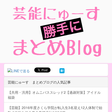
芸能にゅーす まとめブログの人気記事
【共用・汎用】オムニバススレッド2【過疎対策】アイドル
福袋
【芸能】2016年度さくら学院が転入生3名迎え12人体制で始