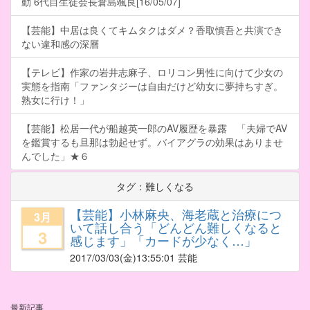
動 6代目生徒会長倉島颯良[16/05/07]
【芸能】中居は良くてキムタクはダメ？香取慎吾と共演でき
ない違和感の深層
【テレビ】作家の岩井志麻子、ロリコン男性に向けて少女の
実態を指南「ファンタジーは自由だけど幼女に夢持ちすぎ。
熟女に行け！」
【芸能】松居一代が船越英一郎のAV履歴を暴露 「夫婦でAV
を鑑賞するも旦那は勃起せず。バイアグラの効果はありませ
んでした」★６
タグ：難しくなる
【芸能】小林麻央、海老蔵と治療につ
3月
いて話し合う「どんどん難しくなると
3
感じます」「カードが少なく…」
2017/03/03
(金)13:55:01 芸能
最新記事