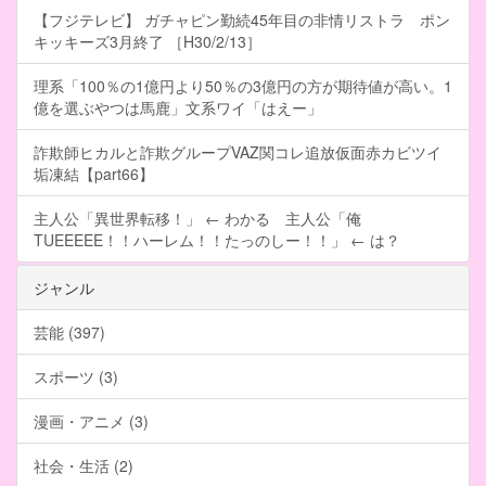
【フジテレビ】 ガチャピン勤続45年目の非情リストラ ポン
キッキーズ3月終了 ［H30/2/13］
理系「100％の1億円より50％の3億円の方が期待値が高い。1
億を選ぶやつは馬鹿」文系ワイ「はえー」
詐欺師ヒカルと詐欺グループVAZ関コレ追放仮面赤カビツイ
垢凍結【part66】
主人公「異世界転移！」 ← わかる 主人公「俺
TUEEEEE！！ハーレム！！たっのしー！！」 ← は？
ジャンル
芸能 (397)
スポーツ (3)
漫画・アニメ (3)
社会・生活 (2)