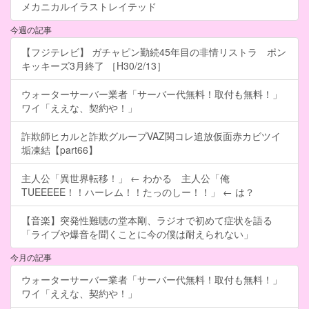
メカニカルイラストレイテッド
今週の記事
【フジテレビ】 ガチャピン勤続45年目の非情リストラ ポン
キッキーズ3月終了 ［H30/2/13］
ウォーターサーバー業者「サーバー代無料！取付も無料！」
ワイ「ええな、契約や！」
詐欺師ヒカルと詐欺グループVAZ関コレ追放仮面赤カビツイ
垢凍結【part66】
主人公「異世界転移！」 ← わかる 主人公「俺
TUEEEEE！！ハーレム！！たっのしー！！」 ← は？
【音楽】突発性難聴の堂本剛、ラジオで初めて症状を語る
「ライブや爆音を聞くことに今の僕は耐えられない」
今月の記事
ウォーターサーバー業者「サーバー代無料！取付も無料！」
ワイ「ええな、契約や！」