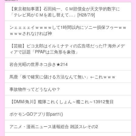
【東京都知事選】石田純一、ＣＭ賠償金が天文学的数字に
「テレビ局がＣＭを差し替えて…」[H28/7/9]
ンェェェェイｗｗｗｗして1時間以内にソニー損保フゥーｗｗ
ｗｗｗされなければ神
【芸能】ピコ太郎はイルミナティの広告塔だった!? 海外メデ
ィアで話題「PPAPは三角形を象徴」
岩合光昭の世界ネコ歩き★214
馬鹿「株で確実に儲ける方法なんて無い」←これｗｗｗ
事故物件ってどうなんや？
【DMM/角川】艦隊これくしょん～艦これ～13912隻目
ポケモンGOアプリ部part1()
アニメ・漫画ニュース速報総合 雑談スレその2