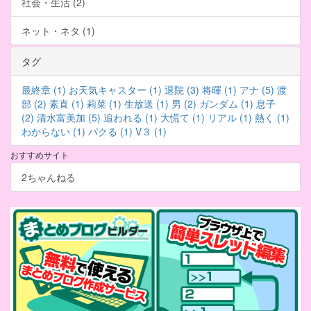
社会・生活 (2)
ネット・ネタ (1)
タグ
最終章 (1)
お天気キャスター (1)
退院 (3)
将暉 (1)
アナ (5)
渡
部 (2)
素直 (1)
莉菜 (1)
生放送 (1)
男 (2)
ガンダム (1)
息子
(2)
清水富美加 (5)
追われる (1)
大慌て (1)
リアル (1)
熱く (1)
わからない (1)
パクる (1)
V３ (1)
おすすめサイト
2ちゃんねる