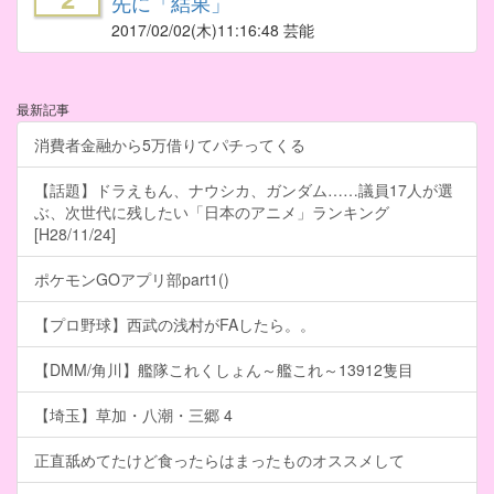
先に「結果」
2017/02/02
(木)11:16:48 芸能
最新記事
消費者金融から5万借りてパチってくる
【話題】ドラえもん、ナウシカ、ガンダム……議員17人が選
ぶ、次世代に残したい「日本のアニメ」ランキング
[H28/11/24]
ポケモンGOアプリ部part1()
【プロ野球】西武の浅村がFAしたら。。
【DMM/角川】艦隊これくしょん～艦これ～13912隻目
【埼玉】草加・八潮・三郷 4
正直舐めてたけど食ったらはまったものオススメして