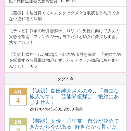
動 6代目生徒会長倉島颯良[16/05/07]
【芸能】中居は良くてキムタクはダメ？香取慎吾と共演でき
ない違和感の深層
【テレビ】作家の岩井志麻子、ロリコン男性に向けて少女の
実態を指南「ファンタジーは自由だけど幼女に夢持ちすぎ。
熟女に行け！」
【芸能】松居一代が船越英一郎のAV履歴を暴露 「夫婦でAV
を鑑賞するも旦那は勃起せず。バイアグラの効果はありませ
んでした」★６
タグ：今
【話題】島田紳助さんの今…「自由な
4月
旅人です」 芸能界復帰は「絶対にあ
4
りません」
2017/04/04
(火)02:28:39 芸能
【芸能】女優・香里奈 自分が決めて
2月
きたから今がある−好きだから貫いた
2