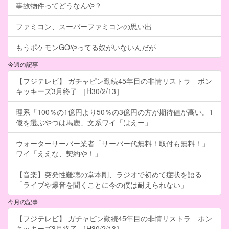
事故物件ってどうなんや？
ファミコン、スーパーファミコンの思い出
もうポケモンGOやってる奴がいないんだが
今週の記事
【フジテレビ】 ガチャピン勤続45年目の非情リストラ ポン
キッキーズ3月終了 ［H30/2/13］
理系「100％の1億円より50％の3億円の方が期待値が高い。1
億を選ぶやつは馬鹿」文系ワイ「はえー」
ウォーターサーバー業者「サーバー代無料！取付も無料！」
ワイ「ええな、契約や！」
【音楽】突発性難聴の堂本剛、ラジオで初めて症状を語る
「ライブや爆音を聞くことに今の僕は耐えられない」
今月の記事
【フジテレビ】 ガチャピン勤続45年目の非情リストラ ポン
キッキーズ3月終了 ［H30/2/13］