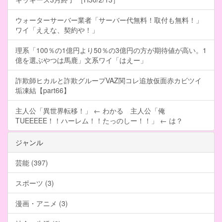
ウォーターサーバー業者「サーバー代無料！取付も無料！」
ワイ「ええな、契約や！」
理系「100％の1億円より50％の3億円の方が期待値が高い。1
億を選ぶやつは馬鹿」文系ワイ「はえー」
詐欺師ヒカルと詐欺グループVAZ関コレ追放仮面赤カビツイ
垢凍結【part66】
主人公「異世界転移！」 ← わかる 主人公「俺
TUEEEEE！！ハーレム！！たっのしー！！」 ← は？
ジャンル
芸能 (397)
スポーツ (3)
漫画・アニメ (3)