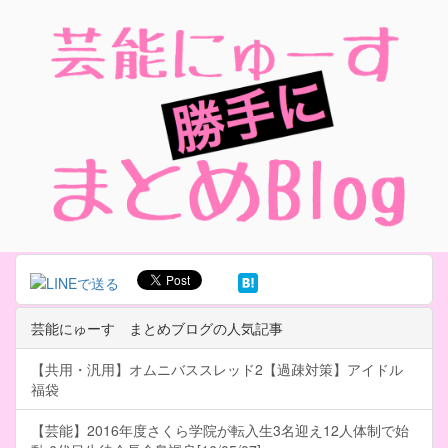
芸能にゅーす まとめブログの人気記事
【共用・汎用】オムニバススレッド2【過疎対策】アイドル
福袋
【芸能】2016年度さくら学院が転入生3名迎え12人体制で始