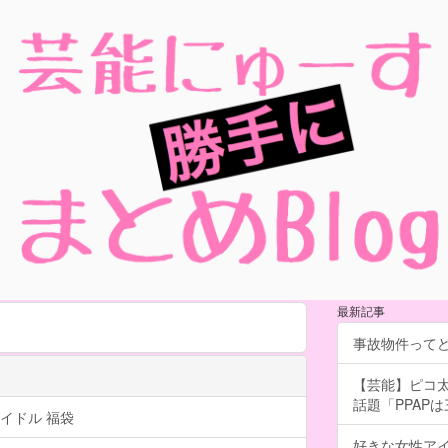
最新記事
事故物件って
【芸能】ピコ太
話題「PPAP
イドル 福袋
好きな女性ア