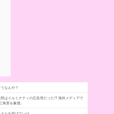
どうなんや？
郎はイルミナティの広告塔だった!? 海外メディアで
は三角形を象徴」
イドルを挙げていけ