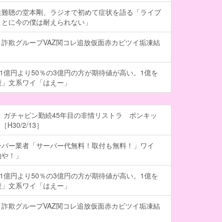
性難聴の堂本剛、ラジオで初めて症状を語る「ライブ
ことに今の僕は耐えられない」
詐欺グループVAZ関コレ追放仮面赤カビツイ垢凍結
の1億円より50％の3億円の方が期待値が高い。1億を
鹿」文系ワイ「はえー」
 ガチャピン勤続45年目の非情リストラ ポンキッ
H30/2/13］
ーバー業者「サーバー代無料！取付も無料！」ワイ
約や！」
の1億円より50％の3億円の方が期待値が高い。1億を
鹿」文系ワイ「はえー」
詐欺グループVAZ関コレ追放仮面赤カビツイ垢凍結