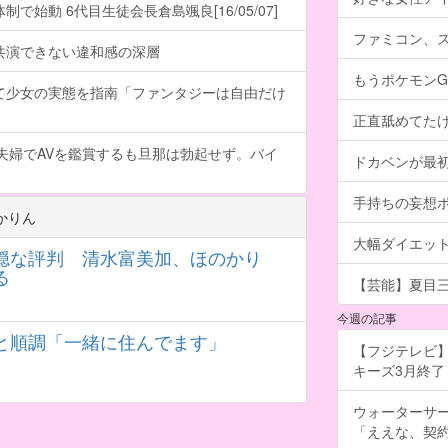
で始動 6代目生徒会長倉島颯良[16/05/07]
ファミコン、
共演できない違和感の深層
もうポケモン
て少女の実態を指南「ファンタジーは自由だけ
正直舐めてた
夫婦でAVを鑑賞するも旦那は勃起せず。バイ
ドカベンが最
手持ちの妄想
かりん
大幅ダイエッ
穏な評判 清水富美加、ほのかり
る
【芸能】夏目
今週の記事
と順調「一緒に住んでます」
【フジテレビ】
キーズ3月終了 ［
ウォーターサ
「ええな、契