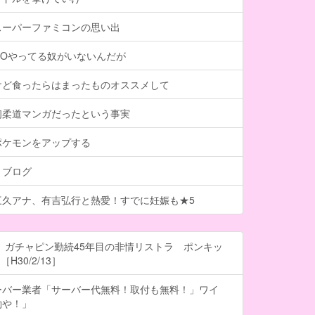
スーパーファミコンの思い出
GOやってる奴がいないんだが
けど食ったらはまったものオススメして
初柔道マンガだったという事実
ポケモンをアップする
トブログ
三久アナ、有吉弘行と熱愛！すでに妊娠も★5
 ガチャピン勤続45年目の非情リストラ ポンキッ
H30/2/13］
ーバー業者「サーバー代無料！取付も無料！」ワイ
約や！」