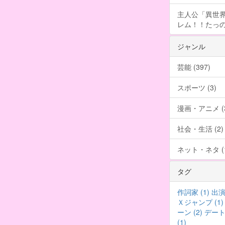
主人公「異世界
レム！！たっの
ジャンル
芸能 (397)
スポーツ (3)
漫画・アニメ (3
社会・生活 (2)
ネット・ネタ (1
タグ
作詞家 (1)
出演 
Ｘジャンプ (1)
ーン (2)
デート撮
(1)