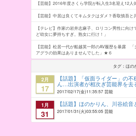
【芸能】2016年度さくら学院が転入生3名迎え12人体制
【芸能】中居は良くてキムタクはダメ？香取慎吾と
【テレビ】作家の岩井志麻子、ロリコン男性に向け
ど幼女に夢持ちすぎ。熟女に行け！」
【芸能】松居一代が船越英一郎のAV履歴を暴露 「
アグラの効果はありませんでした」★６
タグ：ほの
【話題】「仮面ライダー」の不
2月
ん…出演者が相次ぎ芸能界を去
17
2017/02/17
(金)11:35:57 芸能
【話題】ほのかりん、川谷絵音
1月
2017/01/31
(火)03:55:05 芸能
31