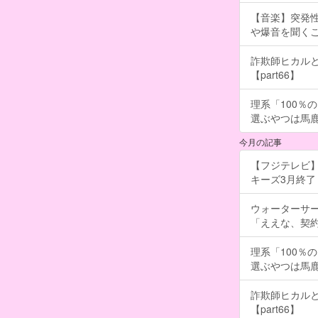
【音楽】突発
や爆音を聞く
詐欺師ヒカルと
【part66】
理系「100％
選ぶやつは馬
今月の記事
【フジテレビ】
キーズ3月終了 ［
ウォーターサ
「ええな、契
理系「100％
選ぶやつは馬
詐欺師ヒカルと
【part66】