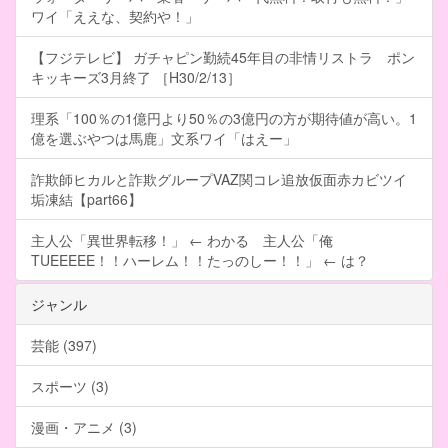
ワイ「ええな、契約や！」
【フジテレビ】 ガチャピン勤続45年目の非情リストラ ポン
キッキーズ3月終了 ［H30/2/13］
理系「100％の1億円より50％の3億円の方が期待値が高い。1
億を選ぶやつは馬鹿」文系ワイ「はえー」
詐欺師ヒカルと詐欺グループVAZ関コレ追放仮面赤カビツイ
垢凍結【part66】
主人公「異世界転移！」 ← わかる 主人公「俺
TUEEEEE！！ハーレム！！たっのしー！！」 ← は？
ジャンル
芸能 (397)
スポーツ (3)
漫画・アニメ (3)