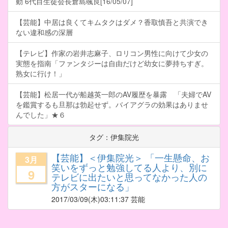
動 6代目生徒会長倉島颯良[16/05/07]
【芸能】中居は良くてキムタクはダメ？香取慎吾と共演でき
ない違和感の深層
【テレビ】作家の岩井志麻子、ロリコン男性に向けて少女の
実態を指南「ファンタジーは自由だけど幼女に夢持ちすぎ。
熟女に行け！」
【芸能】松居一代が船越英一郎のAV履歴を暴露 「夫婦でAV
を鑑賞するも旦那は勃起せず。バイアグラの効果はありませ
んでした」★６
タグ：伊集院光
【芸能】＜伊集院光＞ 「一生懸命、お
3月
笑いをずっと勉強してる人より、別に
9
テレビに出たいと思ってなかった人の
方がスターになる」
2017/03/09
(木)03:11:37 芸能