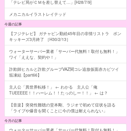
「テレビ局がＣＭを差し替えて…」[H28/7/9]
メカニカルイラストレイテッド
今週の記事
【フジテレビ】 ガチャピン勤続45年目の非情リストラ ポン
キッキーズ3月終了 ［H30/2/13］
ウォーターサーバー業者「サーバー代無料！取付も無料！」
ワイ「ええな、契約や！」
詐欺師ヒカルと詐欺グループVAZ関コレ追放仮面赤カビツイ
垢凍結【part66】
主人公「異世界転移！」 ← わかる 主人公「俺
TUEEEEE！！ハーレム！！たっのしー！！」 ← は？
【音楽】突発性難聴の堂本剛、ラジオで初めて症状を語る
「ライブや爆音を聞くことに今の僕は耐えられない」
今月の記事
ウォーターサーバー業者「サーバー代無料！取付も無料！」