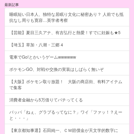
最新記事
睡眠短い日本人、独特な居眠り文化に秘密あり？ 人前でも抵
抗なし周りも寛容…英学者考察
【芸能】夏目三久アナ、有吉弘行と熱愛！すでに妊娠も★5
【埼玉】草加・八潮・三郷 4
電車でGo!とかいうゲームwwwwww
ポケモンGO、対戦や交換の実装はしばらく無いぞ
【大阪】ポケモン取り放題！ 大阪の商店街、有料アイテム
で集客
消費者金融から5万借りてパチってくる
バッバ「ねぇ、グラブるってなに？」ワイ「ファッ！？えー
と・・・」
【東京都知事選】石田純一、ＣＭ賠償金が天文学的数字に