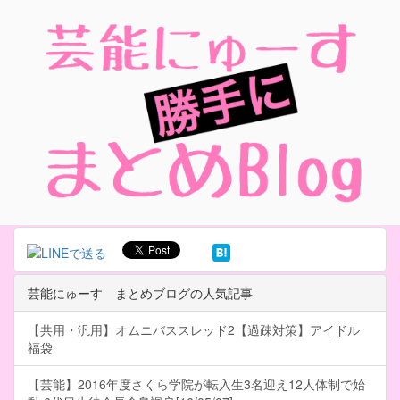
芸能にゅーす まとめブログの人気記事
【共用・汎用】オムニバススレッド2【過疎対策】アイドル
福袋
【芸能】2016年度さくら学院が転入生3名迎え12人体制で始