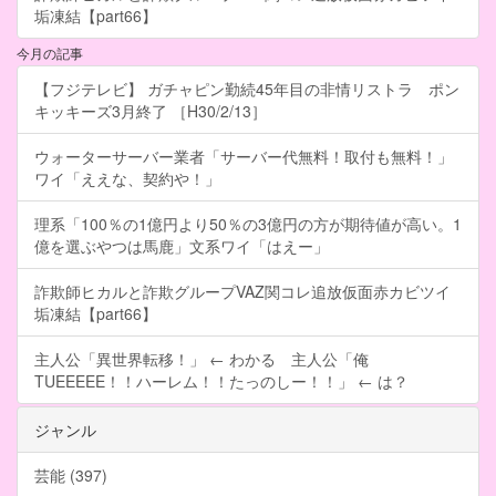
垢凍結【part66】
今月の記事
【フジテレビ】 ガチャピン勤続45年目の非情リストラ ポン
キッキーズ3月終了 ［H30/2/13］
ウォーターサーバー業者「サーバー代無料！取付も無料！」
ワイ「ええな、契約や！」
理系「100％の1億円より50％の3億円の方が期待値が高い。1
億を選ぶやつは馬鹿」文系ワイ「はえー」
詐欺師ヒカルと詐欺グループVAZ関コレ追放仮面赤カビツイ
垢凍結【part66】
主人公「異世界転移！」 ← わかる 主人公「俺
TUEEEEE！！ハーレム！！たっのしー！！」 ← は？
ジャンル
芸能 (397)