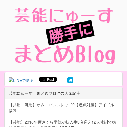
芸能にゅーす まとめブログの人気記事
【共用・汎用】オムニバススレッド2【過疎対策】アイドル
福袋
【芸能】2016年度さくら学院が転入生3名迎え12人体制で始