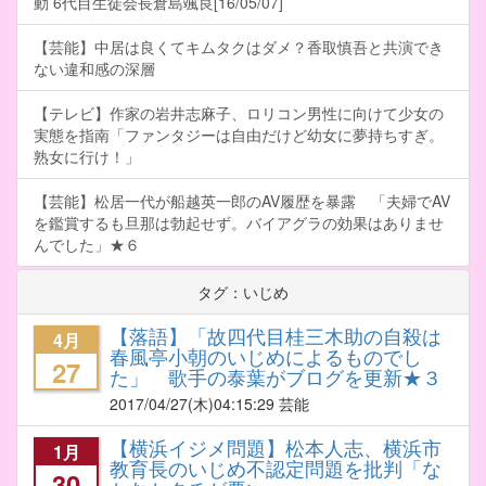
動 6代目生徒会長倉島颯良[16/05/07]
【芸能】中居は良くてキムタクはダメ？香取慎吾と共演でき
ない違和感の深層
【テレビ】作家の岩井志麻子、ロリコン男性に向けて少女の
実態を指南「ファンタジーは自由だけど幼女に夢持ちすぎ。
熟女に行け！」
【芸能】松居一代が船越英一郎のAV履歴を暴露 「夫婦でAV
を鑑賞するも旦那は勃起せず。バイアグラの効果はありませ
んでした」★６
タグ：いじめ
【落語】「故四代目桂三木助の自殺は
4月
春風亭小朝のいじめによるものでし
27
た」 歌手の泰葉がブログを更新★３
2017/04/27
(木)04:15:29 芸能
【横浜イジメ問題】松本人志、横浜市
1月
教育長のいじめ不認定問題を批判「な
30