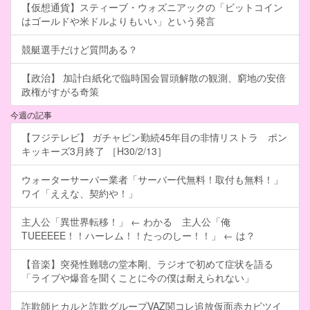
【仮想通貨】スティーブ・ウォズニアックの「ビットコイン
はゴールドや米ドルよりもいい」という発言
競艇選手だけど質問ある？
【政治】 加計白紙化で臨時国会冒頭解散の観測、窮地の安倍
政権がすがる奇策
今週の記事
【フジテレビ】 ガチャピン勤続45年目の非情リストラ ポン
キッキーズ3月終了 ［H30/2/13］
ウォーターサーバー業者「サーバー代無料！取付も無料！」
ワイ「ええな、契約や！」
主人公「異世界転移！」 ← わかる 主人公「俺
TUEEEEE！！ハーレム！！たっのしー！！」 ← は？
【音楽】突発性難聴の堂本剛、ラジオで初めて症状を語る
「ライブや爆音を聞くことに今の僕は耐えられない」
詐欺師ヒカルと詐欺グループVAZ関コレ追放仮面赤カビツイ