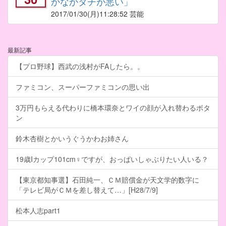
かなかタチが悪い」
2017/01/30
(月)11:28:52 芸能
最新記事
【プロ野球】西武の浅村がFAしたら。。
ファミコン、スーパーファミコンの思い出
3万円もらえる代わりに橋本環奈とワイの顔が入れ替わるボタ
ン
鈴木杏樹とかいうぐうかわお姉さん
19歳Iカップ101cm♀ですが、おっぱいしゃぶりたい人いる？
【東京都知事選】石田純一、ＣＭ賠償金が天文学的数字に
「テレビ局がＣＭを差し替えて…」[H28/7/9]
松本人志part1