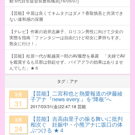
動 6代目生徒会長倉島颯良[16/05/07]
【芸能】中居は良くてキムタクはダメ？香取慎吾と共演でき
ない違和感の深層
【テレビ】作家の岩井志麻子、ロリコン男性に向けて少女の
実態を指南「ファンタジーは自由だけど幼女に夢持ちすぎ。
熟女に行け！」
【芸能】松居一代が船越英一郎のAV履歴を暴露 「夫婦でAV
を鑑賞するも旦那は勃起せず。バイアグラの効果はありませ
んでした」★６
タグ：アナ
【芸能】二宮和也と熱愛報道の伊藤綾
3月
子アナ『news every.』を“降板”へ
31
2017/03/31
(金)22:47:18 芸能
【芸能】吉高由里子の振る舞いに批判
3月
相次ぐ 妊娠中・小熊アナに坂口の体
24
ぶつける ★４