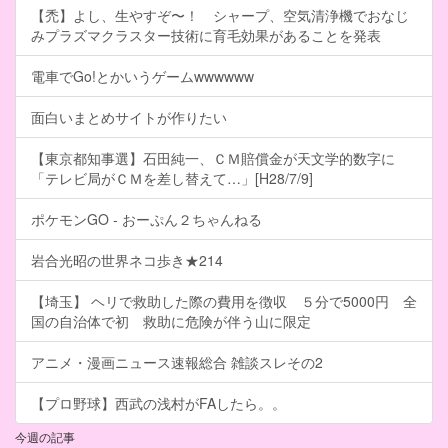
【禿】よし、生やすぞ〜！ シャープ、空気清浄機でおなじ
みプラズマクラスター技術に育毛効果があることを発表
電車でGo!とかいうゲームwwwwww
面白いまとめサイトが作りたい
【東京都知事選】石田純一、ＣＭ賠償金が天文学的数字に
「テレビ局がＣＭを差し替えて…」[H28/7/9]
ポケモンGO - おーぷん２ちゃんねる
岩合光昭の世界ネコ歩き★214
【埼玉】 ヘリで救助した際の費用を徴収 ５分で5000円 全
国の自治体で初 救助に危険が伴う山に限定
アニメ・漫画ニュース速報総合 雑談スレその2
【プロ野球】西武の浅村がFAしたら。。
今週の記事