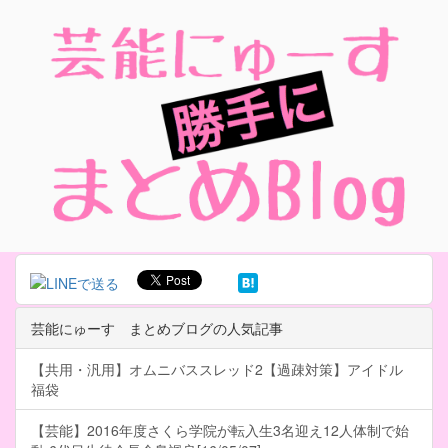
芸能にゅーす まとめブログの人気記事
【共用・汎用】オムニバススレッド2【過疎対策】アイドル
福袋
【芸能】2016年度さくら学院が転入生3名迎え12人体制で始