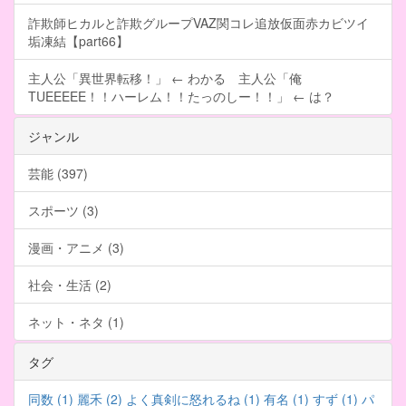
詐欺師ヒカルと詐欺グループVAZ関コレ追放仮面赤カビツイ
垢凍結【part66】
主人公「異世界転移！」 ← わかる 主人公「俺
TUEEEEE！！ハーレム！！たっのしー！！」 ← は？
ジャンル
芸能 (397)
スポーツ (3)
漫画・アニメ (3)
社会・生活 (2)
ネット・ネタ (1)
タグ
同数 (1)
麗禾 (2)
よく真剣に怒れるね (1)
有名 (1)
すず (1)
パ