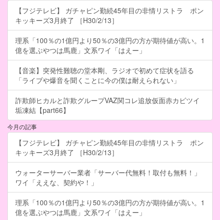
【フジテレビ】 ガチャピン勤続45年目の非情リストラ ポン
キッキーズ3月終了 ［H30/2/13］
理系「100％の1億円より50％の3億円の方が期待値が高い。1
億を選ぶやつは馬鹿」文系ワイ「はえー」
【音楽】突発性難聴の堂本剛、ラジオで初めて症状を語る
「ライブや爆音を聞くことに今の僕は耐えられない」
詐欺師ヒカルと詐欺グループVAZ関コレ追放仮面赤カビツイ
垢凍結【part66】
今月の記事
【フジテレビ】 ガチャピン勤続45年目の非情リストラ ポン
キッキーズ3月終了 ［H30/2/13］
ウォーターサーバー業者「サーバー代無料！取付も無料！」
ワイ「ええな、契約や！」
理系「100％の1億円より50％の3億円の方が期待値が高い。1
億を選ぶやつは馬鹿」文系ワイ「はえー」