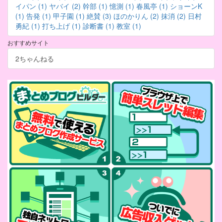
イパン (1)
ヤバイ (2)
幹部 (1)
憶測 (1)
春風亭 (1)
ショーンK
(1)
告発 (1)
甲子園 (1)
絶賛 (3)
ほのかりん (2)
抹消 (2)
日村
勇紀 (1)
打ち上げ (1)
診断書 (1)
教室 (1)
おすすめサイト
2ちゃんねる