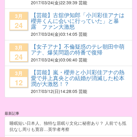
2017/03/24
(金)22:39:39 芸能
【芸能】古舘伊知郎「小川彩佳アナは
3月
櫻井くんに会いに行っていた」と暴
24
露 ファン大激怒
2017/03/24
(金)03:14:05 芸能
【女子アナ】不倫疑惑のテレ朝田中萌
3月
アナ、爆笑問題の特番で復帰
24
2017/03/24
(金)03:06:40 芸能
【芸能】嵐・櫻井と小川彩佳アナの熱
3月
愛で井上真央との結婚が消滅した松本
12
潤が大激怒！？
2017/03/12
(日)14:28:05 芸能
最新記事
睡眠短い日本人、独特な居眠り文化に秘密あり？ 人前でも抵
抗なし周りも寛容…英学者考察