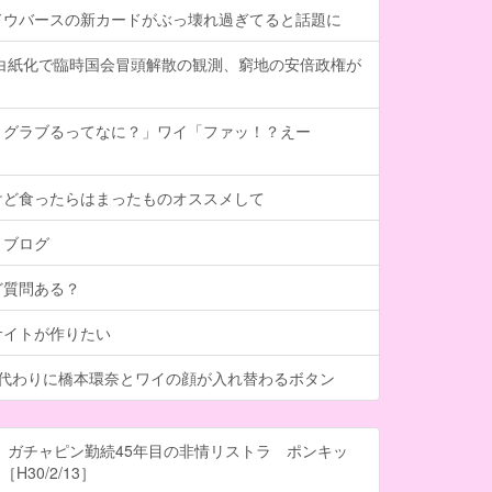
ドウバースの新カードがぶっ壊れ過ぎてると話題に
計白紙化で臨時国会冒頭解散の観測、窮地の安倍政権が
、グラブるってなに？」ワイ「ファッ！？えー
けど食ったらはまったものオススメして
トブログ
ど質問ある？
サイトが作りたい
る代わりに橋本環奈とワイの顔が入れ替わるボタン
 ガチャピン勤続45年目の非情リストラ ポンキッ
H30/2/13］