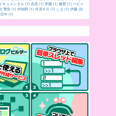
ドキュメンタル (1)
吉高 (1)
学園 (1)
履歴 (1)
ベビメ
)
警告 (1)
伊知郎 (1)
共演ＮＧ (1)
しえ (1)
伊藤 (2)
日中 (1)