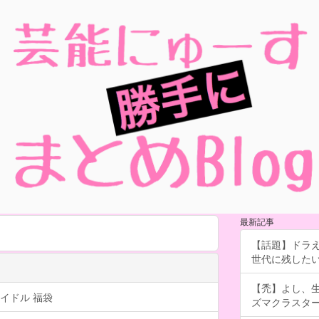
最新記事
【話題】ドラえ
世代に残したい「
【禿】よし、
イドル 福袋
ズマクラスタ