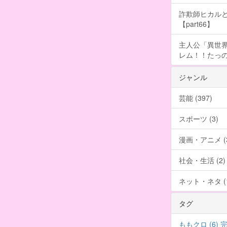
詐欺師ヒカルと
【part66】
主人公「異世界
レム！！たっの
ジャンル
芸能 (397)
スポーツ (3)
漫画・アニメ (3
社会・生活 (2)
ネット・ネタ (1
タグ
ももクロ (6)
完