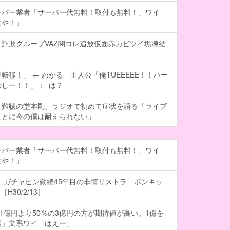
ーバー業者「サーバー代無料！取付も無料！」ワイ
約や！」
詐欺グループVAZ関コレ追放仮面赤カビツイ垢凍結
転移！」 ← わかる 主人公「俺TUEEEEE！！ハー
しー！！」 ← は？
性難聴の堂本剛、ラジオで初めて症状を語る「ライブ
ことに今の僕は耐えられない」
ーバー業者「サーバー代無料！取付も無料！」ワイ
約や！」
 ガチャピン勤続45年目の非情リストラ ポンキッ
H30/2/13］
の1億円より50％の3億円の方が期待値が高い。1億を
鹿」文系ワイ「はえー」