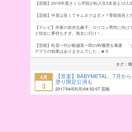
【芸能】2016年度さくら学院が転入生3名迎え12人体制
【芸能】中居は良くてキムタクはダメ？香取慎吾と
【テレビ】作家の岩井志麻子、ロリコン男性に向け
ど幼女に夢持ちすぎ。熟女に行け！」
【芸能】松居一代が船越英一郎のAV履歴を暴露 「
アグラの効果はありませんでした」★６
タグ：
【音楽】BABYMETAL、7月
4月
塗り限定公演も
3
2017/04/03
(月)04:52:07 芸能