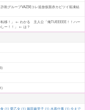
詐欺グループVAZ関コレ追放仮面赤カビツイ垢凍結
転移！」 ← わかる 主人公「俺TUEEEEE！！ハー
しー！！」 ← は？
)
)
食 (1)
愛乙女 (1)
篠田麻里子 (1)
水着仕事 (1)
今まで