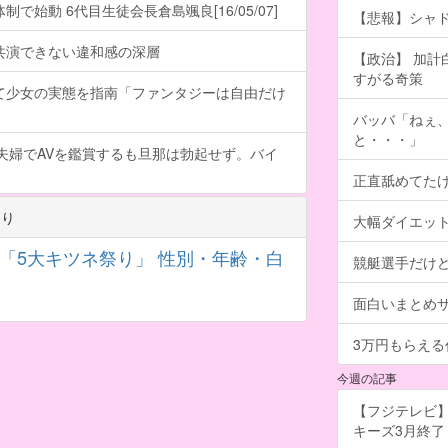
で始動 6代目生徒会長倉島颯良[16/05/07]
【悲報】シャ
共演できない違和感の深層
【政治】 加
すがる奇策
て少女の実態を指南「ファンタジーは自由だけ
バッバ「ねぇ
と・・・」
夫婦でAVを鑑賞するも旦那は勃起せず。バイ
正直舐めてた
祭り
大幅ダイエッ
から「5大キツネ祭り」 性別・年齢・白
競艇選手だけ
面白いまとめ
3万円もらえ
今週の記事
【フジテレビ】
キーズ3月終了 ［