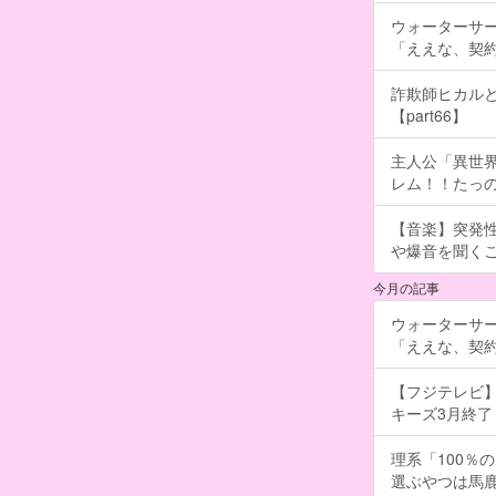
ウォーターサ
「ええな、契
詐欺師ヒカルと
【part66】
主人公「異世界
レム！！たっの
【音楽】突発
や爆音を聞く
今月の記事
ウォーターサ
「ええな、契
【フジテレビ】
キーズ3月終了 ［
理系「100％
選ぶやつは馬