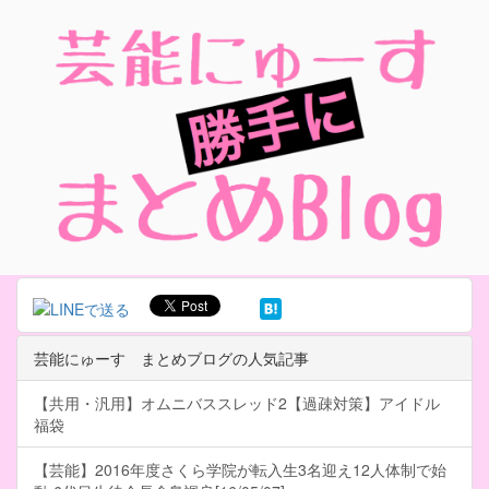
芸能にゅーす まとめブログの人気記事
【共用・汎用】オムニバススレッド2【過疎対策】アイドル
福袋
【芸能】2016年度さくら学院が転入生3名迎え12人体制で始