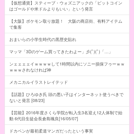
【仮想通貨】スティーブ・ウォズニアックの「ビットコイン
はゴールドや米ドルよりもいい」という発言
【大阪】ポケモン取り放題！ 大阪の商店街、有料アイテム
で集客
おまいらの小学生時代の黒歴史貼れ
マッマ「3Dのゲーム買ってきたわよー」彡(ﾟ)(ﾟ)「…」
ンェェェェイｗｗｗｗして1時間以内にソニー損保フゥーｗｗ
ｗｗｗされなければ神
メカニカルイラストレイテッド
【話題】ひろゆき氏 頭の悪い子はインターネット使うべきで
ないと発言 [08/23]
【芸能】2016年度さくら学院が転入生3名迎え12人体制で始
動 6代目生徒会長倉島颯良[16/05/07]
ドカベンが最初柔道マンガだったという事実