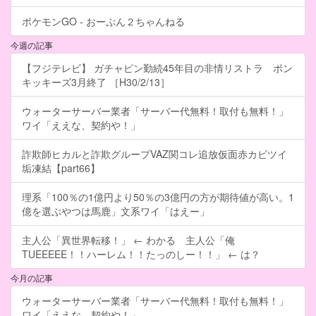
ポケモンGO - おーぷん２ちゃんねる
今週の記事
【フジテレビ】 ガチャピン勤続45年目の非情リストラ ポン
キッキーズ3月終了 ［H30/2/13］
ウォーターサーバー業者「サーバー代無料！取付も無料！」
ワイ「ええな、契約や！」
詐欺師ヒカルと詐欺グループVAZ関コレ追放仮面赤カビツイ
垢凍結【part66】
理系「100％の1億円より50％の3億円の方が期待値が高い。1
億を選ぶやつは馬鹿」文系ワイ「はえー」
主人公「異世界転移！」 ← わかる 主人公「俺
TUEEEEE！！ハーレム！！たっのしー！！」 ← は？
今月の記事
ウォーターサーバー業者「サーバー代無料！取付も無料！」
ワイ「ええな、契約や！」