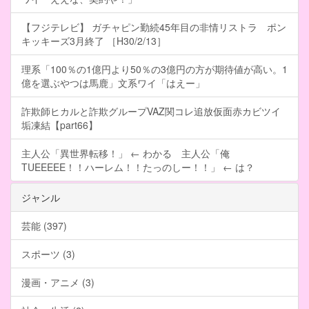
【フジテレビ】 ガチャピン勤続45年目の非情リストラ ポン
キッキーズ3月終了 ［H30/2/13］
理系「100％の1億円より50％の3億円の方が期待値が高い。1
億を選ぶやつは馬鹿」文系ワイ「はえー」
詐欺師ヒカルと詐欺グループVAZ関コレ追放仮面赤カビツイ
垢凍結【part66】
主人公「異世界転移！」 ← わかる 主人公「俺
TUEEEEE！！ハーレム！！たっのしー！！」 ← は？
ジャンル
芸能 (397)
スポーツ (3)
漫画・アニメ (3)