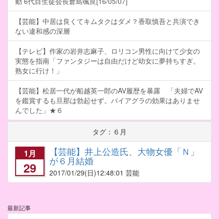
動 6代目生徒会長倉島颯良[16/05/07]
【芸能】中居は良くてキムタクはダメ？香取慎吾と共演でき
ない違和感の深層
【テレビ】作家の岩井志麻子、ロリコン男性に向けて少女の
実態を指南「ファンタジーは自由だけど幼女に夢持ちすぎ。
熟女に行け！」
【芸能】松居一代が船越英一郎のAV履歴を暴露 「夫婦でAV
を鑑賞するも旦那は勃起せず。バイアグラの効果はありませ
んでした」★６
タグ：６月
【芸能】井上公造氏、大物女優「Ｎ」
1月
が６月結婚
29
2017/01/29
(日)12:48:01 芸能
最新記事