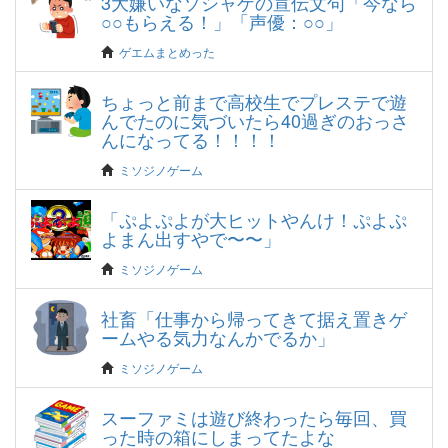
3大嫌いなソシャゲの宣伝文句「今なら
○○もらえる！」「声優：○○」
ゲエムまとめった
ちょっと前まで高校生でプレステで遊
んでたのに気づいたら40過ぎのおっさ
んになってる！！！！
ミソジノゲーム
「ぷよぷよが大ヒットやんけ！ぷよぷ
よまん出すやで〜〜」
ミソジノゲーム
社畜「仕事から帰ってきて据え置きゲ
ームやる気力なんかでるか」
ミソジノゲーム
スーファミは遊び終わったら毎回、買
った時の箱にしまってたよな