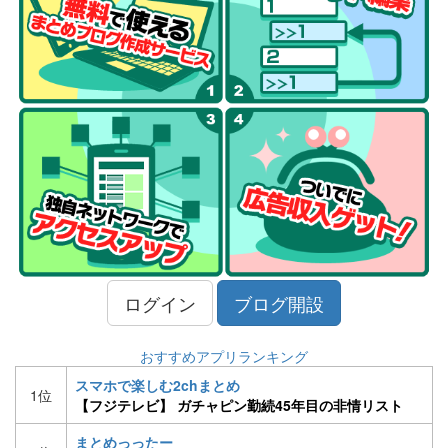
ログイン
ブログ開設
おすすめアプリランキング
スマホで楽しむ2chまとめ
1位
【フジテレビ】 ガチャピン勤続45年目の非情リスト
ラ ポンキッキーズ3月終了 ［H30/2/13］
まとめっったー