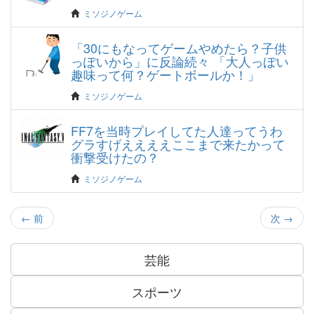
ミソジノゲーム
「30にもなってゲームやめたら？子供
っぽいから」に反論続々 「大人っぽい
趣味って何？ゲートボールか！」
ミソジノゲーム
FF7を当時プレイしてた人達ってうわ
グラすげええええここまで来たかって
衝撃受けたの？
ミソジノゲーム
←
前
次
→
芸能
スポーツ