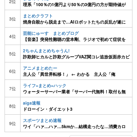
2位
理系「100％の1億円より50％の3億円の方が期待値が
高い。1億を選ぶやつは馬鹿」文系ワイ「はえー」
まとめクラフト
3位
焼身自殺から脱走まで…AIロボットたちの反乱が遂に
始まる
芸能にゅーす まとめブログ
4位
【音楽】突発性難聴の堂本剛、ラジオで初めて症状を
語る「ライブや爆音を聞くことに今の僕は耐えられな
2ちゃんまとめちゃうん!
い」
5位
詐欺師ヒカルと詐欺グループVAZ関コレ追放仮面赤カビ
ツイ垢凍結【part66】
アニメまとめたー
6位
主人公「異世界転移！」 ← わかる 主人公「俺
TUEEEEE！！ハーレム！！たっのしー！！」 ← は？
ライフ=まとめ=ハック
7位
ウォーターサーバー業者「サーバー代無料！取付も無
料！」ワイ「ええな、契約や！」
aiga速報
8位
ドローイン・ダイエット3
スポーツまとめ速報
9位
ワイ「ハァ…ハァ…5kmか…結構走ったな…消費カロ
リーは…」→375kcal