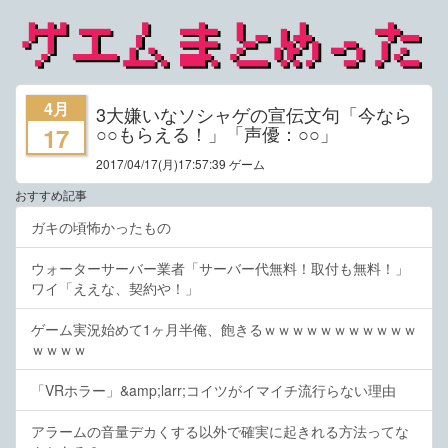
4月
3大嫌いなソシャゲの宣伝文句「今なら
○○もらえる！」「声優：○○」
17
2017/04/17
(月)17:57:39 ゲーム
おすすめ記事
ガキの頃怖かったもの
ウォーターサーバー業者「サーバー代無料！取付も無料！」
ワイ「ええな、契約や！」
ゲーム実況始めて1ヶ月半俺、飽きるｗｗｗｗｗｗｗｗｗｗｗ
ｗｗｗｗ
「VRホラー」&amp;larr;コイツがイマイチ流行らない理由
アラームの音量デカくする以外で確実に起きれる方法ってな