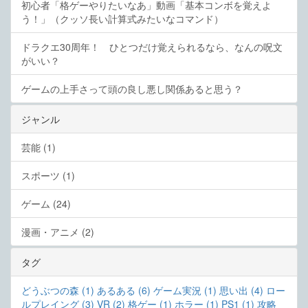
初心者「格ゲーやりたいなあ」動画「基本コンボを覚えよ
う！」（クッソ長い計算式みたいなコマンド）
ドラクエ30周年！ ひとつだけ覚えられるなら、なんの呪文
がいい？
ゲームの上手さって頭の良し悪し関係あると思う？
ジャンル
芸能 (1)
スポーツ (1)
ゲーム (24)
漫画・アニメ (2)
タグ
どうぶつの森 (1)
あるある (6)
ゲーム実況 (1)
思い出 (4)
ロー
ルプレイング (3)
VR (2)
格ゲー (1)
ホラー (1)
PS1 (1)
攻略