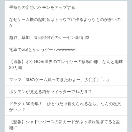
手持ちの妄想ポケモンをアップする
なぜゲーム機の起動音はトラウマに残るようなものが多いの
か
越谷、草加、春日部付近のゲーセン事情 22
電車でGo!とかいうゲームwwwwww
【速報】ポケGO全世界のプレイヤーの移動距離、なんと地球
20万周
マッマ「3Dのゲーム買ってきたわよー」彡(ﾟ)(ﾟ)「…」
ポケモンが見える猫がツイッターで14万ＲＴ
ドラクエ30周年！ ひとつだけ覚えられるなら、なんの呪文
がいい？
【悲報】シャドウバースの新カードがぶっ壊れ過ぎてると話
題に