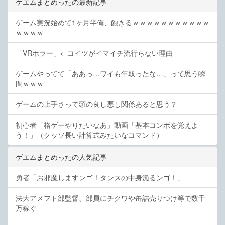
ゲエムまとめったの最新記事
ゲーム実況始めて1ヶ月半俺、飽きるｗｗｗｗｗｗｗｗｗｗｗ
ｗｗｗｗ
「VRホラー」←コイツがイマイチ流行らない理由
ゲームやってて「ああっ…ワイも年取ったな…」って思う瞬
間ｗｗｗ
ゲームの上手さって頭の良し悪し関係あると思う？
初心者「格ゲーやりたいなあ」動画「基本コンボを覚えよ
う！」（クッソ長い計算式みたいなコマンド）
ゲエムまとめったの人気記事
勇者「お邪魔しますンゴ！タンスの中身漁るンゴ！」
法大アメフト部監督、部員にチクワや缶詰売りつけ等で数千
万稼ぐ