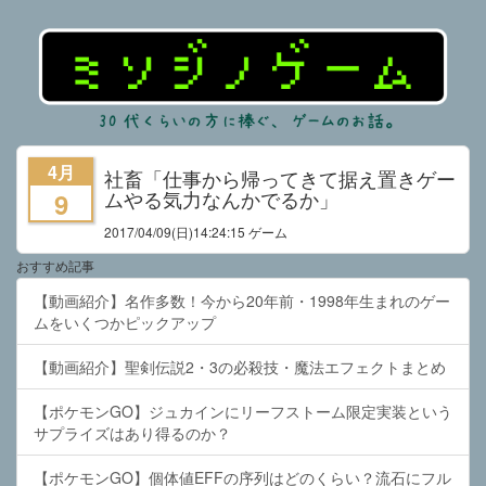
4月
社畜「仕事から帰ってきて据え置きゲー
ムやる気力なんかでるか」
9
2017/04/09
(日)14:24:15 ゲーム
おすすめ記事
【動画紹介】名作多数！今から20年前・1998年生まれのゲー
ムをいくつかピックアップ
【動画紹介】聖剣伝説2・3の必殺技・魔法エフェクトまとめ
【ポケモンGO】ジュカインにリーフストーム限定実装という
サプライズはあり得るのか？
【ポケモンGO】個体値EFFの序列はどのくらい？流石にフル