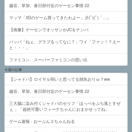
越谷、草加、春日部付近のゲーセン事情 22
マッマ「3Dのゲーム買ってきたわよー」彡(ﾟ)(ﾟ)「…」
【画像】ゲーセンでオッサンがJCをナンパ
バッバ「ねぇ、グラブるってなに？」ワイ「ファッ！？えー
と・・・」
ファミコン、スーパーファミコンの思い出
今週の記事
【シャドバ】ロイヤル弱いと思ってる雑魚おりゅ？ww
越谷、草加、春日部付近のゲーセン事情 22
三大脳に染み付くシャドバのセリフ「ほっぺをぶち落とすぜ
ぇ 」「超絶可愛いフィーナちゃんにおまかせってね」
ゲーム速報 - おーぷん２ちゃんねる