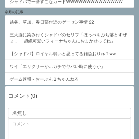
シャドバで一番すこなカードWWWWWWWWWWWWWW
今月の記事
越谷、草加、春日部付近のゲーセン事情 22
三大脳に染み付くシャドバのセリフ「ほっぺをぶち落とすぜ
ぇ 」「超絶可愛いフィーナちゃんにおまかせってね」
【シャドバ】ロイヤル弱いと思ってる雑魚おりゅ？ww
ワイ「エリクサーか…ガチでヤバい時に使うか」
ゲーム速報 - おーぷん２ちゃんねる
コメント(0)