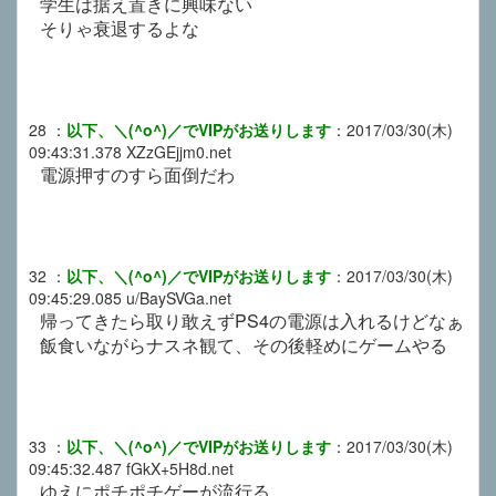
学生は据え置きに興味ない
そりゃ衰退するよな
28
：
以下、＼(^o^)／でVIPがお送りします
：
2017/03/30(木)
09:43:31.378
XZzGEjjm0.net
電源押すのすら面倒だわ
32
：
以下、＼(^o^)／でVIPがお送りします
：
2017/03/30(木)
09:45:29.085
u/BaySVGa.net
帰ってきたら取り敢えずPS4の電源は入れるけどなぁ
飯食いながらナスネ観て、その後軽めにゲームやる
33
：
以下、＼(^o^)／でVIPがお送りします
：
2017/03/30(木)
09:45:32.487
fGkX+5H8d.net
ゆえにポチポチゲーが流行る