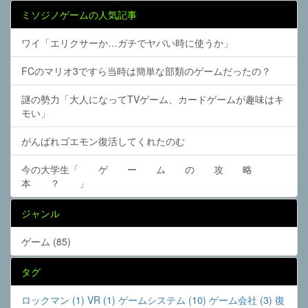
ミソジノゲームの人気記事
ワイ「エリクサーか…ガチでヤバい時に使うか」
FCのマリオ3ですら当時は簡単な部類のゲームだったの？
謎の勢力「大人になってTVゲーム、カードゲームが趣味はキ
モい」
がんばれゴエモン復活してくれたのむ
今の大学生「 ゲ ー ム の 攻 略
本 ？ 」
ジャンル
ゲーム (85)
タグ
ロックマン (1)
VR (1)
ゲームシステム (10)
ゲーム会社 (3)
復