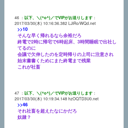
46
：
以下、＼(^o^)／でVIPがお送りします
：
2017/03/30(木) 10:16:36.382
LJiRo/WQd.net
>>10
そんな早く帰れるなら余裕だろ
終電で2時に帰宅で6時起床、3時間睡眠で出社し
てるのに
会議で欠伸したのを定時帰りの上司に注意され
始末書書くためにまた終電まで残業
これが社畜
47
：
以下、＼(^o^)／でVIPがお送りします
：
2017/03/30(木) 10:19:34.148
hzOQTD3U0.net
>>46
それ社畜を超えたなにかだろ
奴隷？