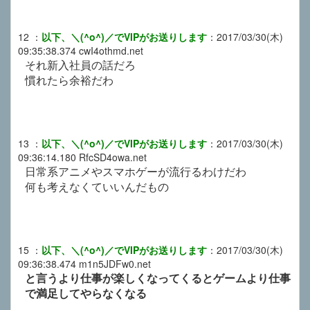
12
：
以下、＼(^o^)／でVIPがお送りします
：
2017/03/30(木)
09:35:38.374
cwI4othmd.net
それ新入社員の話だろ
慣れたら余裕だわ
13
：
以下、＼(^o^)／でVIPがお送りします
：
2017/03/30(木)
09:36:14.180
RfcSD4owa.net
日常系アニメやスマホゲーが流行るわけだわ
何も考えなくていいんだもの
15
：
以下、＼(^o^)／でVIPがお送りします
：
2017/03/30(木)
09:36:38.474
m1n5JDFw0.net
と言うより仕事が楽しくなってくるとゲームより仕事
で満足してやらなくなる