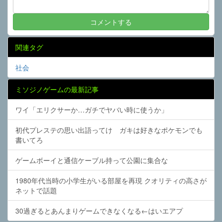
関連タグ
社会
ミソジノゲームの最新記事
ワイ「エリクサーか…ガチでヤバい時に使うか」
初代プレステの思い出語ってけ ガキは好きなポケモンでも
書いてろ
ゲームボーイと通信ケーブル持って公園に集合な
1980年代当時の小学生がいる部屋を再現 クオリティの高さが
ネットで話題
30過ぎるとあんまりゲームできなくなる←はいエアプ