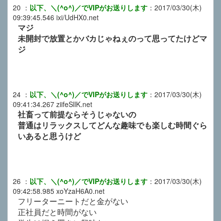
20
：
以下、＼(^o^)／でVIPがお送りします
：
2017/03/30(木)
09:39:45.546
ixi/UdHX0.net
マジ
未開封で放置とかバカじゃねぇのって思ってたけどマ
ジ
24
：
以下、＼(^o^)／でVIPがお送りします
：
2017/03/30(木)
09:41:34.267
ziifeSllK.net
社畜って前提ならそうじゃないの
普通はリラックスしてどんな趣味でも楽しむ時間ぐら
いあると思うけど
26
：
以下、＼(^o^)／でVIPがお送りします
：
2017/03/30(木)
09:42:58.985
xoYzaH6A0.net
フリーターニートだと金がない
正社員だと時間がない