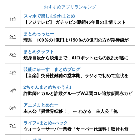
おすすめアプリランキング
スマホで楽しむ2chまとめ
1位
【フジテレビ】 ガチャピン勤続45年目の非情リスト
ラ ポンキッキーズ3月終了 ［H30/2/13］
まとめっったー
2位
理系「100％の1億円より50％の3億円の方が期待値が
高い。1億を選ぶやつは馬鹿」文系ワイ「はえー」
まとめクラフト
3位
焼身自殺から脱走まで…AIロボットたちの反乱が遂に
始まる
芸能にゅーす まとめブログ
4位
【音楽】突発性難聴の堂本剛、ラジオで初めて症状を
語る「ライブや爆音を聞くことに今の僕は耐えられな
2ちゃんまとめちゃうん!
い」
5位
詐欺師ヒカルと詐欺グループVAZ関コレ追放仮面赤カビ
ツイ垢凍結【part66】
アニメまとめたー
6位
主人公「異世界転移！」 ← わかる 主人公「俺
TUEEEEE！！ハーレム！！たっのしー！！」 ← は？
ライフ=まとめ=ハック
7位
ウォーターサーバー業者「サーバー代無料！取付も無
料！」ワイ「ええな、契約や！」