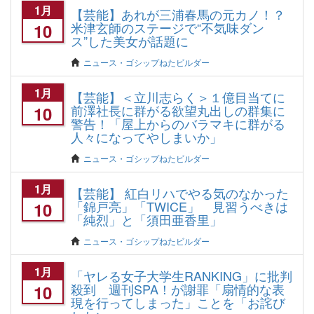
1月
【芸能】あれが三浦春馬の元カノ！？
米津玄師のステージで“不気味ダン
10
ス”した美女が話題に
ニュース・ゴシップねたビルダー
1月
【芸能】＜立川志らく＞１億目当てに
前澤社長に群がる欲望丸出しの群集に
10
警告！「屋上からのバラマキに群がる
人々になってやしまいか」
ニュース・ゴシップねたビルダー
1月
【芸能】 紅白リハでやる気のなかった
「錦戸亮」「TWICE」 見習うべきは
10
「純烈」と「須田亜香里」
ニュース・ゴシップねたビルダー
1月
「ヤレる女子大学生RANKING」に批判
殺到 週刊SPA！が謝罪「扇情的な表
10
現を行ってしまった」ことを「お詫び