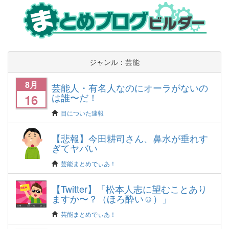
ジャンル：芸能
8月
芸能人・有名人なのにオーラがないの
は誰〜だ！
16
目についた速報
【悲報】今田耕司さん、鼻水が垂れす
ぎてヤバい
芸能まとめでぃあ！
【Twitter】「松本人志に望むことあり
ますか〜？（ほろ酔い☺）」
芸能まとめでぃあ！