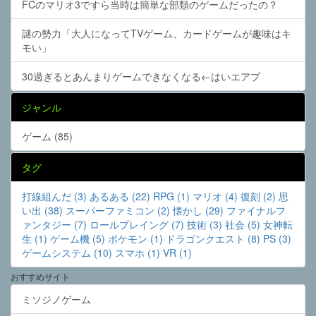
FCのマリオ3ですら当時は簡単な部類のゲームだったの？
謎の勢力「大人になってTVゲーム、カードゲームが趣味はキ
モい」
30過ぎるとあんまりゲームできなくなる←はいエアプ
ジャンル
ゲーム (85)
タグ
打線組んだ (3)
あるある (22)
RPG (1)
マリオ (4)
復刻 (2)
思
い出 (38)
スーパーファミコン (2)
懐かし (29)
ファイナルフ
ァンタジー (7)
ロールプレイング (7)
技術 (3)
社会 (5)
女神転
生 (1)
ゲーム機 (5)
ポケモン (1)
ドラゴンクエスト (8)
PS (3)
ゲームシステム (10)
スマホ (1)
VR (1)
おすすめサイト
ミソジノゲーム