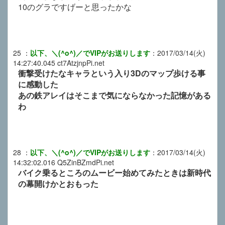
10のグラですげーと思ったかな
25
：
以下、＼(^o^)／でVIPがお送りします
：
2017/03/14(火)
14:27:40.045
ct7AtzjnpPi.net
衝撃受けたなキャラという入り3Dのマップ歩ける事
に感動した
あの鉄アレイはそこまで気にならなかった記憶がある
わ
28
：
以下、＼(^o^)／でVIPがお送りします
：
2017/03/14(火)
14:32:02.016
Q5ZinBZmdPi.net
バイク乗るところのムービー始めてみたときは新時代
の幕開けかとおもった