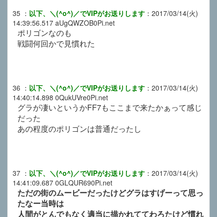
35
：
以下、＼(^o^)／でVIPがお送りします
：
2017/03/14(火)
14:39:56.517
aUgQWZOB0Pi.net
ポリゴンなのも
戦闘何回かで見慣れた
36
：
以下、＼(^o^)／でVIPがお送りします
：
2017/03/14(火)
14:40:14.898
0QukUVre0Pi.net
グラが凄いというかFF7もここまで来たかぁって感じ
だった
あの程度のポリゴンは普通だったし
37
：
以下、＼(^o^)／でVIPがお送りします
：
2017/03/14(火)
14:41:09.687
0GLQUR690Pi.net
ただの街のムービーだったけどグラはすげーって思っ
たなー当時は
人間がとんでもなく適当に描かれててわろたけど慣れ