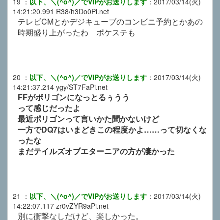
19
：
以下、＼(^o^)／でVIPがお送りします
：
2017/03/14(火)
14:21:20.991
R38/h3Do0Pi.net
テレビCMとかデジキューブのコンビニ予約とかあの
時期盛り上がったわ ポケステも
20
：
以下、＼(^o^)／でVIPがお送りします
：
2017/03/14(火)
14:21:37.214
ygy/ST7FaPi.net
FFがポリゴンになっとるぅうう
って感じだったよ
最近ポリゴンって言いかた聞かないけど
一方でDQ7はいまどきこの程度かよ……って切なくな
ったな
まだテイルズオブエターニアの方が凄かった
21
：
以下、＼(^o^)／でVIPがお送りします
：
2017/03/14(火)
14:22:07.117
zr0vZYR9aPi.net
別に衝撃なしだけど、楽しかった。