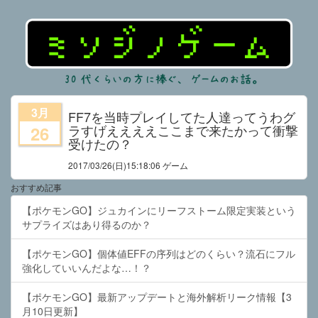
3月
FF7を当時プレイしてた人達ってうわグ
ラすげええええここまで来たかって衝撃
26
受けたの？
2017/03/26
(日)15:18:06 ゲーム
おすすめ記事
【ポケモンGO】ジュカインにリーフストーム限定実装という
サプライズはあり得るのか？
【ポケモンGO】個体値EFFの序列はどのくらい？流石にフル
強化していいんだよな…！？
【ポケモンGO】最新アップデートと海外解析リーク情報【3
月10日更新】