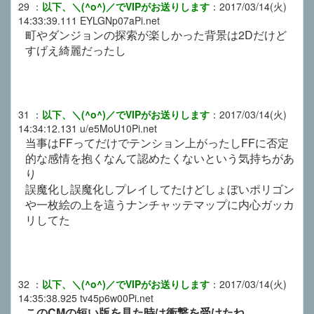
29
：
以下、＼(^o^)／でVIPがお送りします
：
2017/03/14(火)
14:33:39.111
EYLGNp07aPi.net
町やダンジョンの探索が楽しかった背景は2Dだけど
すげえ綺麗だったし
31
：
以下、＼(^o^)／でVIPがお送りします
：
2017/03/14(火)
14:34:12.131
u/e5MoU10Pi.net
当事はFFってだけでテンション上がったしFFに否定
的な感情を抱くなんて認めたくないという気持ちがあ
り
誤魔化し誤魔化しプレイしてたけどしょぼいポリゴン
や一枚絵の上を這うナンチャッテマップに内心ガッカ
リしてた
32
：
以下、＼(^o^)／でVIPがお送りします
：
2017/03/14(火)
14:35:38.925
tv45p6w00Pi.net
このCMの短い版を見た時は衝撃を受けたね