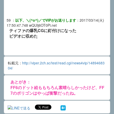
59
：
以下、＼(^o^)／でVIPがお送りします
：
2017/03/14(火)
17:50:47.748
wQUIj6OT0Pi.net
ティファの爆乳CGに釘付けになった
ビデオに収めた
転載元：
http://viper.2ch.sc/test/read.cgi/news4vip/14894683
04/
あとがき：
FF6のドット絵ももちろん素晴らしかったけど、FF
7のポリゴンはやっぱ衝撃だったね。