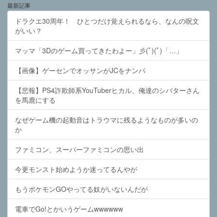
最新記事
ドラクエ30周年！ ひとつだけ覚えられるなら、なんの呪文
がいい？
マッマ「3Dのゲーム買ってきたわよー」彡(ﾟ)(ﾟ)「…」
【画像】ゲーセンでオッサンがJCをナンパ
【悲報】PS4詐欺師系YouTuberヒカル、俺達のシバターさん
を馬鹿にする
なぜゲーム機の起動音はトラウマに残るようなものが多いの
か
ファミコン、スーパーファミコンの思い出
今更モンスト始めようか迷ってるんやが
もうポケモンGOやってる奴がいないんだが
電車でGo!とかいうゲームwwwwww