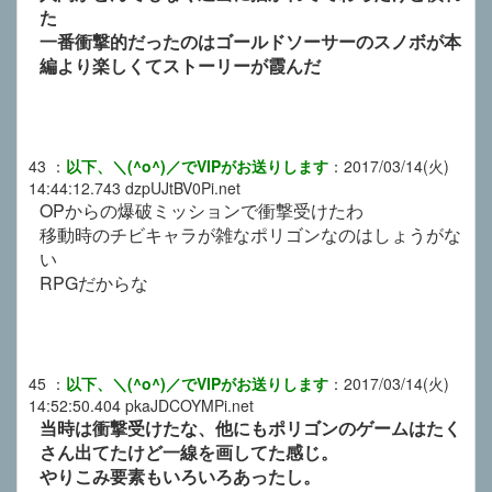
た
一番衝撃的だったのはゴールドソーサーのスノボが本
編より楽しくてストーリーが霞んだ
43
：
以下、＼(^o^)／でVIPがお送りします
：
2017/03/14(火)
14:44:12.743
dzpUJtBV0Pi.net
OPからの爆破ミッションで衝撃受けたわ
移動時のチビキャラが雑なポリゴンなのはしょうがな
い
RPGだからな
45
：
以下、＼(^o^)／でVIPがお送りします
：
2017/03/14(火)
14:52:50.404
pkaJDCOYMPi.net
当時は衝撃受けたな、他にもポリゴンのゲームはたく
さん出てたけど一線を画してた感じ。
やりこみ要素もいろいろあったし。