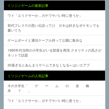
ミソジノゲームの最新記事
ワイ「エリクサーか…ガチでヤバい時に使うか」
初代プレステの思い出語ってけ ガキは好きなポケモンでも
書いてろ
ゲームボーイと通信ケーブル持って公園に集合な
1980年代当時の小学生がいる部屋を再現 クオリティの高さが
ネットで話題
30過ぎるとあんまりゲームできなくなる←はいエアプ
ミソジノゲームの人気記事
今の大学生「 ゲ ー ム の 攻 略
本 ？ 」
ワイ「エリクサーか…ガチでヤバい時に使うか」