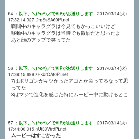
54
：
以下、＼(^o^)／でVIPがお送りします
：
2017/03/14(火)
17:32:14.327
DrgSsSA60Pi.net
戦闘中のキャラグラは今見てもかっこいいけど
移動中のキャラグラは当時でも微妙だと思ったよ
あと顔のアップで笑ってた
56
：
以下、＼(^o^)／でVIPがお送りします
：
2017/03/14(火)
17:39:15.699
zHkbrOAt0Pi.net
7はポリゴンがキツかったアゴとか尖ってるなって思
ってた
8はマジで進化を感じた特にムービー中に動けるとこ
57
：
以下、＼(^o^)／でVIPがお送りします
：
2017/03/14(火)
17:44:00.915
nUt39VtrdPi.net
ムービーはすごかった