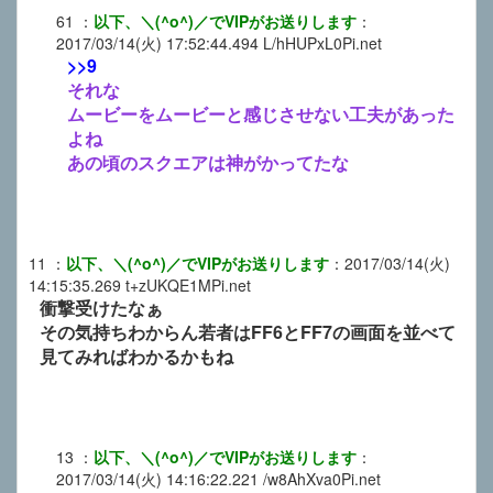
61
：
以下、＼(^o^)／でVIPがお送りします
：
2017/03/14(火) 17:52:44.494
L/hHUPxL0Pi.net
>>9
それな
ムービーをムービーと感じさせない工夫があった
よね
あの頃のスクエアは神がかってたな
11
：
以下、＼(^o^)／でVIPがお送りします
：
2017/03/14(火)
14:15:35.269
t+zUKQE1MPi.net
衝撃受けたなぁ
その気持ちわからん若者はFF6とFF7の画面を並べて
見てみればわかるかもね
13
：
以下、＼(^o^)／でVIPがお送りします
：
2017/03/14(火) 14:16:22.221
/w8AhXva0Pi.net