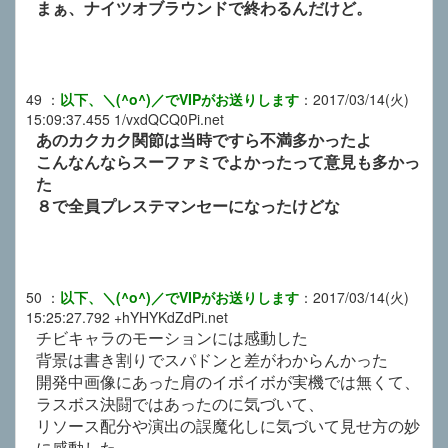
まぁ、ナイツオブラウンドで終わるんだけど。
49
：
以下、＼(^o^)／でVIPがお送りします
：
2017/03/14(火)
15:09:37.455
1/vxdQCQ0Pi.net
あのカクカク関節は当時ですら不満多かったよ
こんなんならスーファミでよかったって意見も多かっ
た
８で全員プレステマンセーになったけどな
50
：
以下、＼(^o^)／でVIPがお送りします
：
2017/03/14(火)
15:25:27.792
+hYHYKdZdPi.net
チビキャラのモーションには感動した
背景は書き割りでスパドンと差がわからんかった
開発中画像にあった肩のイボイボが実機では無くて、
ラスボス決闘ではあったのに気づいて、
リソース配分や演出の誤魔化しに気づいて見せ方の妙
に感動した