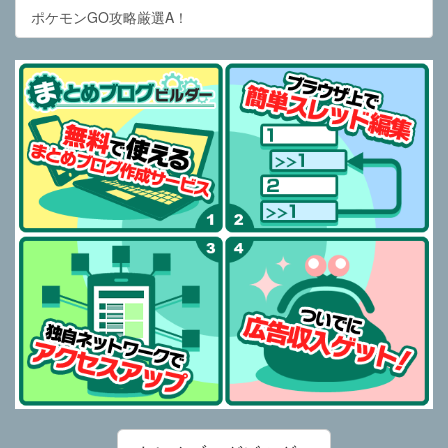
ポケモンGO攻略厳選A！