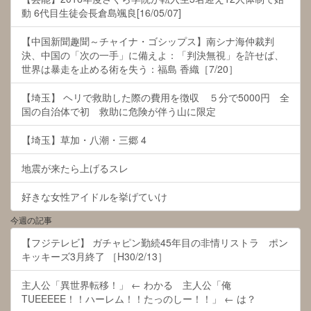
動 6代目生徒会長倉島颯良[16/05/07]
【中国新聞趣聞～チャイナ・ゴシップス】南シナ海仲裁判
決、中国の「次の一手」に備えよ：「判決無視」を許せば、
世界は暴走を止める術を失う：福島 香織［7/20］
【埼玉】 ヘリで救助した際の費用を徴収 ５分で5000円 全
国の自治体で初 救助に危険が伴う山に限定
【埼玉】草加・八潮・三郷 4
地震が来たら上げるスレ
好きな女性アイドルを挙げていけ
今週の記事
【フジテレビ】 ガチャピン勤続45年目の非情リストラ ポン
キッキーズ3月終了 ［H30/2/13］
主人公「異世界転移！」 ← わかる 主人公「俺
TUEEEEE！！ハーレム！！たっのしー！！」 ← は？