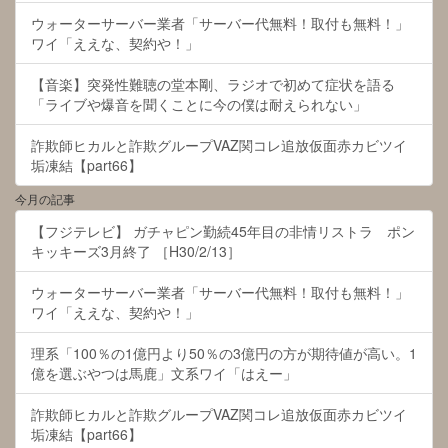
ウォーターサーバー業者「サーバー代無料！取付も無料！」
ワイ「ええな、契約や！」
【音楽】突発性難聴の堂本剛、ラジオで初めて症状を語る
「ライブや爆音を聞くことに今の僕は耐えられない」
詐欺師ヒカルと詐欺グループVAZ関コレ追放仮面赤カビツイ
垢凍結【part66】
今月の記事
【フジテレビ】 ガチャピン勤続45年目の非情リストラ ポン
キッキーズ3月終了 ［H30/2/13］
ウォーターサーバー業者「サーバー代無料！取付も無料！」
ワイ「ええな、契約や！」
理系「100％の1億円より50％の3億円の方が期待値が高い。1
億を選ぶやつは馬鹿」文系ワイ「はえー」
詐欺師ヒカルと詐欺グループVAZ関コレ追放仮面赤カビツイ
垢凍結【part66】