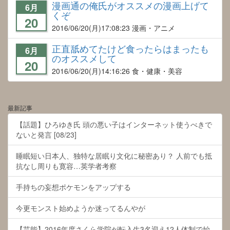
漫画通の俺氏がオススメの漫画上げて
6月
くぞ
20
2016/06/20
(月)17:08:23 漫画・アニメ
正直舐めてたけど食ったらはまったも
6月
のオススメして
20
2016/06/20
(月)14:16:26 食・健康・美容
最新記事
【話題】ひろゆき氏 頭の悪い子はインターネット使うべきで
ないと発言 [08/23]
睡眠短い日本人、独特な居眠り文化に秘密あり？ 人前でも抵
抗なし周りも寛容…英学者考察
手持ちの妄想ポケモンをアップする
今更モンスト始めようか迷ってるんやが
【芸能】2016年度さくら学院が転入生3名迎え12人体制で始