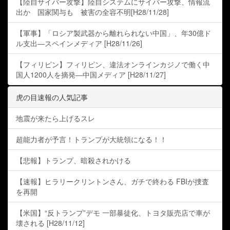
【陸自サイバー攻撃】陸自システムにサイバー攻撃、情報流
出か 国家関与も 被害の全容不明[H28/11/28]
【軍事】「ロシア製武器から離れられない中国」、年30億ド
ル支出―スペインメディア [H28/11/26]
【フィリピン】フィリピン、違法オンラインカジノで働く中
国人1200人を摘発―中国メディア [H28/11/27]
虎の目速報の人気記事
地震が来たら上げるスレ
超能力者が予言！トランプが大統領になる！！
【悲報】トランプ、暗殺されかける
【速報】ヒラリークリントンさん、ガチで終わる FBIが捜査
を再開
【米国】“反トランプ”デモ 一部暴徒化、トヨタ販売店で車が
壊される [H28/11/12]