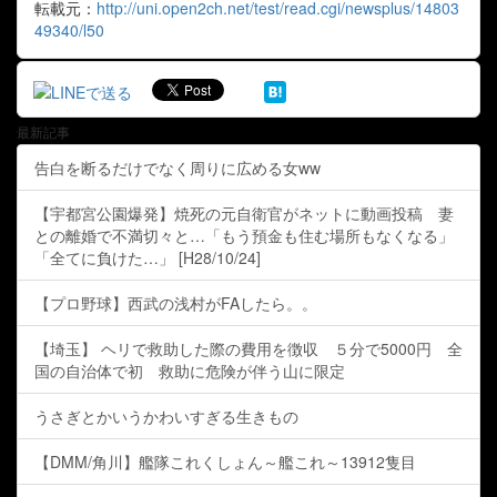
転載元：
http://uni.open2ch.net/test/read.cgi/newsplus/14803
49340/l50
最新記事
告白を断るだけでなく周りに広める女ww
【宇都宮公園爆発】焼死の元自衛官がネットに動画投稿 妻
との離婚で不満切々と…「もう預金も住む場所もなくなる」
「全てに負けた…」 [H28/10/24]
【プロ野球】西武の浅村がFAしたら。。
【埼玉】 ヘリで救助した際の費用を徴収 ５分で5000円 全
国の自治体で初 救助に危険が伴う山に限定
うさぎとかいうかわいすぎる生きもの
【DMM/角川】艦隊これくしょん～艦これ～13912隻目