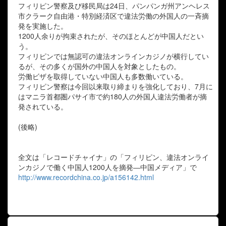
フィリピン警察及び移民局は24日、パンパンガ州アンヘレス
市クラーク自由港・特別経済区で違法労働の外国人の一斉摘
発を実施した。
1200人余りが拘束されたが、そのほとんどが中国人だとい
う。
フィリピンでは無認可の違法オンラインカジノが横行してい
るが、その多くが国外の中国人を対象としたもの。
労働ビザを取得していない中国人も多数働いている。
フィリピン警察は今回以来取り締まりを強化しており、7月に
はマニラ首都圏パサイ市で約180人の外国人違法労働者が摘
発されている。
(後略)
全文は「レコードチャイナ」の「フィリピン、違法オンライ
ンカジノで働く中国人1200人を摘発―中国メディア」で
http://www.recordchina.co.jp/a156142.html