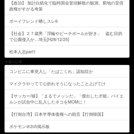
【政治】 加計白紙化で臨時国会冒頭解散の観測、窮地の安倍
政権がすがる奇策
ボーイフレンド晒しスレ6
【社会】２７歳男「浮輪やビーチボールが好き」 盗む目的
で公園侵入か…埼玉[H28/12/25]
松本人志part1
今週の記事
コンビニに車突入し「たばこくれ」認知症か
マイクラやってて心折れそうになったこと上げてけ
【サッカー/猫】「まるでメッシだ」「傑出した才能」バイエ
ルンが試合中に乱入したネコをMOMに！
【打倒台湾】日本半導体復権への助言【打倒韓国】
ポケモン＠2ch掲示板