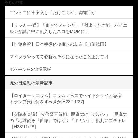
今月の記事
コンビニに車突入し「たばこくれ」認知症か
【サッカー/猫】「まるでメッシだ」「傑出した才能」バイエ
ルンが試合中に乱入したネコをMOMに！
【打倒台湾】日本半導体復権への助言【打倒韓国】
マイクラやってて心折れそうになったこと上げてけ
ポケモン＠2ch掲示板
虎の目速報の最新記事
【ロイター：コラム】コラム：米国でヘイトクライム急増、
トランプ氏は何をすべきか[H28/11/27]
【参院本会議】 安倍晋三首相、民進党に「ポカン」 民進党
の「地球儀を『俯瞰』ではなく『ポカン』」批判にブチギレ
［H28/11/28］