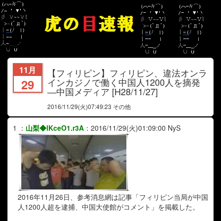
11月
【フィリピン】フィリピン、違法オンラ
インカジノで働く中国人1200人を摘発
29
―中国メディア [H28/11/27]
2016/11/29
(火)07:49:23 その他
1
：
山梨◆lKceO1.r3A
：
2016/11/29(火)01:09:00
NyS
2016年11月26日、参考消息網は記事「フィリピン当局が中国
人1200人超を逮捕、中国大使館がコメント」を掲載した。