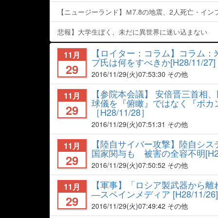
【ニュージーランド】Ｍ7.8の地震、2人死亡・インフラ寸断
悲報】大学生ぼく、未だに異世界に迷い込まない
【ロイター：コラム】コラム：
11月
プ氏は何をすべきか[H28/11/27]
29
2016/11/29
(火)07:53:30 その他
【参院本会議】 安倍晋三首相
11月
球儀を『俯瞰』ではなく『ポカ
29
［H28/11/28］
2016/11/29
(火)07:51:31 その他
【陸自サイバー攻撃】陸自シ
11月
国家関与も 被害の全容不明[H28/1
29
2016/11/29
(火)07:50:52 その他
【軍事】「ロシア製武器から離
11月
―スペインメディア [H28/11/26]
29
2016/11/29
(火)07:49:42 その他