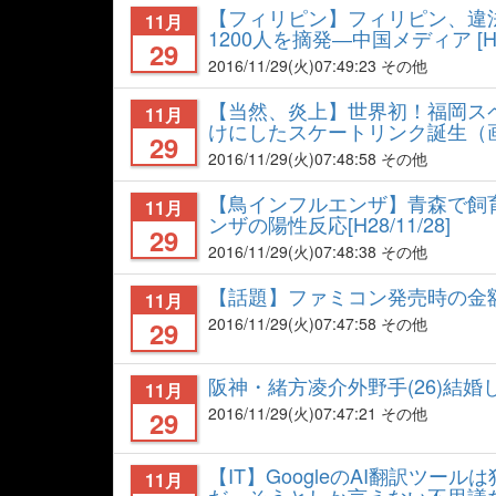
【フィリピン】フィリピン、違
11月
1200人を摘発―中国メディア [H28
29
2016/11/29
(火)07:49:23 その他
【当然、炎上】世界初！福岡スペ
11月
けにしたスケートリンク誕生（画像
29
2016/11/29
(火)07:48:58 その他
【鳥インフルエンザ】青森で飼
11月
ンザの陽性反応[H28/11/28]
29
2016/11/29
(火)07:48:38 その他
【話題】ファミコン発売時の金額は？[
11月
2016/11/29
(火)07:47:58 その他
29
阪神・緒方凌介外野手(26)結婚
11月
2016/11/29
(火)07:47:21 その他
29
【IT】GoogleのAI翻訳ツ
11月