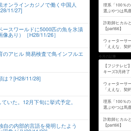
法オンラインカジノで働く中国人
理系「100％
/11/27]
選ぶやつは馬
詐欺師ヒカルと
ースワールドに5000匹の魚を氷漬
【part66】
あり）［H28/11/26］
ウォーターサ
「ええな、契
育のアヒル 簡易検査で鳥インフルエ
今月の記事
【フジテレビ】
キーズ3月終了 ［
H28/11/28]
ウォーターサ
「ええな、契
していた。12月下旬に挙式予定。
理系「100％
選ぶやつは馬
詐欺師ヒカルと
ールは独自の内部的言語を発明したよう
【part66】