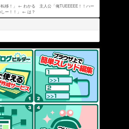
転移！」 ← わかる 主人公「俺TUEEEEE！！ハー
しー！！」 ← は？