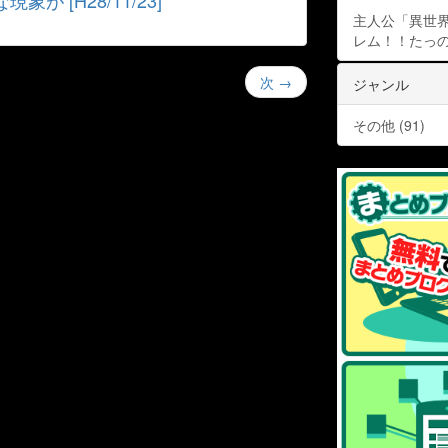
 [H28/11/23]
主人公「異世界
レム！！たっの
次
→
ジャンル
その他 (91)