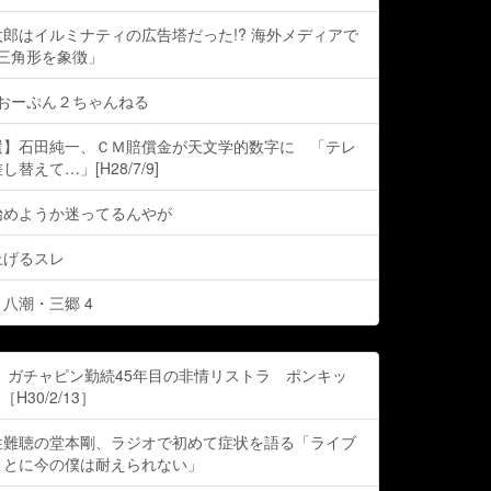
郎はイルミナティの広告塔だった!? 海外メディアで
は三角形を象徴」
- おーぷん２ちゃんねる
選】石田純一、ＣＭ賠償金が天文学的数字に 「テレ
替えて…」[H28/7/9]
始めようか迷ってるんやが
上げるスレ
八潮・三郷 4
 ガチャピン勤続45年目の非情リストラ ポンキッ
H30/2/13］
性難聴の堂本剛、ラジオで初めて症状を語る「ライブ
ことに今の僕は耐えられない」