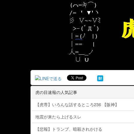
虎の目速報の人気記事
【虎専】いろんな話するところ236 【阪神】
地震が来たら上げるスレ
【悲報】トランプ、暗殺されかける