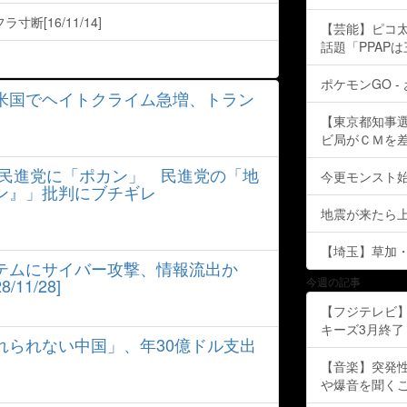
[16/11/14]
【芸能】ピコ太
話題「PPAP
ポケモンGO 
米国でヘイトクライム急増、トラン
【東京都知事
ビ局がＣＭを差し
、民進党に「ポカン」 民進党の「地
今更モンスト
ン』」批判にブチギレ
地震が来たら
【埼玉】草加・
ステムにサイバー攻撃、情報流出か
1/28]
今週の記事
【フジテレビ】
キーズ3月終了 ［
れられない中国」、年30億ドル支出
【音楽】突発
や爆音を聞く