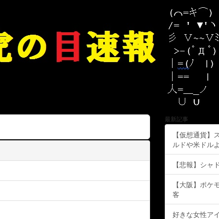
最新記事
【仮想通貨】
ルドや米ドル
【悲報】シャ
【大阪】ポケ
客
好きな女性ア