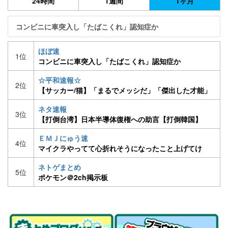
24時間
1週間
1ヶ月
コンビニに車突入し「たばこくれ」認知症か
ほぼ速
1位
コンビニに車突入し「たばこくれ」認知症か
☆平和速報☆
2位
【サッカー/猫】「まるでメッシだ」「傑出した才能」
バイエルンが試合中に乱入したネコをMOMに！
ネタ速報
3位
【打倒台湾】日本半導体復権への助言【打倒韓国】
ＥＭＪにゅう速
4位
マイクラやってて心折れそうになったこと上げてけ
ネトゲまとめ
5位
ポケモン＠2ch掲示板