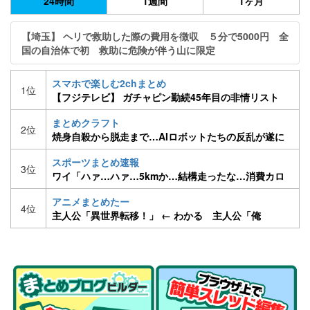
24時間
1週間
1ヶ月
【埼玉】 ヘリで救助した際の費用を徴収 ５分で5000円 全
国の自治体で初 救助に危険が伴う山に限定
スマホで楽しむ2chまとめ
1位
【フジテレビ】 ガチャピン勤続45年目の非情リスト
ラ ポンキッキーズ3月終了 ［H30/2/13］
まとめクラフト
2位
焼身自殺から脱走まで…AIロボットたちの反乱が遂に
始まる
スポーツまとめ速報
3位
ワイ「ハァ…ハァ…5kmか…結構走ったな…消費カロ
リーは…」→375kcal
アニメまとめたー
4位
主人公「異世界転移！」 ← わかる 主人公「俺
TUEEEEE！！ハーレム！！たっのしー！！」 ← は？