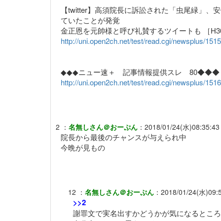
【twitter】高須院長に訴訟された「虫尾緑」
ていたことが発覚
金正恩を元帥様と呼び礼賛するツイートも ［H30/
http://uni.open2ch.net/test/read.cgi/newsplus/151
◆◆◆ニュー速＋ 記事情報提供スレ 80◆◆◆
http://uni.open2ch.net/test/read.cgi/newsplus/151
2
：
名無しさん＠おーぷん
：
2018/01/24(水)08:35:43
院長から最後のチャンスが与えられ中
今晩が見もの
12
：
名無しさん＠おーぷん
：
2018/01/24(水)09:
>>2
謝罪文で実名出すかどうかが気になるところ