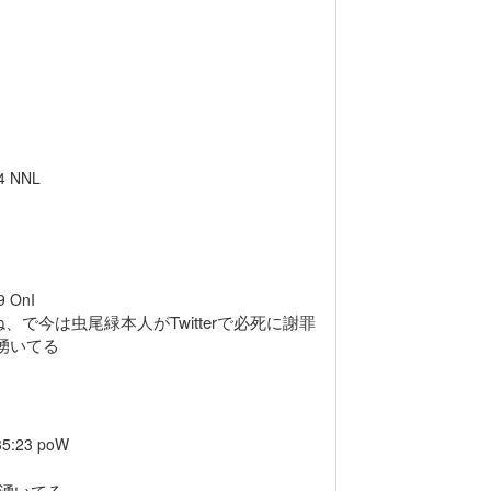
4
NNL
9
OnI
で今は虫尾緑本人がTwitterで必死に謝罪
湧いてる
35:23
poW
が湧いてる