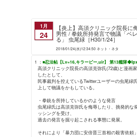
1月
【炎上】高須クリニック院長に
男性 / 拳銃所持発言で物議「ベ
24
る」 虫尾緑［H30/1/24］
2018/01/24
(水)12:34:50 ネット・ネタ
1
：
■忍法帖【Lv=16,キラービー,uir】 第13艦隊◆Ipxl
高須クリニック院長の高須克弥氏(72歳)と漫画家
したとして、
民事裁判を控えているTwitterユーザーの虫尾
上して物議をかもしている。
・拳銃を所持しているかのような発言
虫尾緑氏は高須克弥氏を侮辱したり、挑発的な
ッシングを受け、
過去の発言を掘り起こされる事態に発展。
それにより「暴力団に安倍晋三首相の殺害依頼