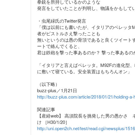
拳銃を所持しているかのような
発言をしていたことが判明し、物議をかもして
・虫尾緑氏のTwitter発言
「僕は以前にも書いたが、イタリアのベレッタM
者がピストルさえ撃ったことも
無いというのは愚の骨頂であると良くツイート
ートで絡んでくると、
君は鉄砲を撃った事あるのか？ 撃った事あるの
「イタリアと言えばベレッタ。M92Fの進化型、
に敷いて寝ている。安全装置はもちろんオン」
（以下略）
buzz-plus／1月21日
http://buzz-plus.com/article/2018/01/21/holding-a
関連記事
【産経web】 高須院長を挑発した男の愚かさ
け ［H30/1/20］
http://uni.open2ch.net/test/read.cgi/newsplus/151