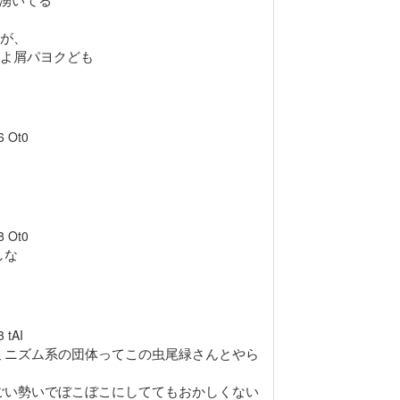
が、
よ屑パヨクども
6
Ot0
8
Ot0
しな
3
tAI
ミニズム系の団体ってこの虫尾緑さんとやら
ごい勢いでぼこぼこにしててもおかしくない