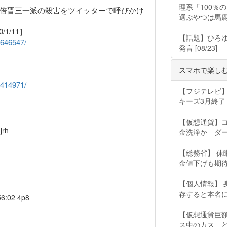
理系「100％
、安倍晋三一派の殺害をツイッターで呼びかけ
選ぶやつは馬
1/11］
【話題】ひろ
5646547/
発言 [08/23]
スマホで楽しむ
6414971/
【フジテレビ】
キーズ3月終了 ［
【仮想通貨】コ
jrh
金洗浄か ダー
【総務省】 
金値下げも期待 ［
【個人情報】 
存すると本名に書
56:02
4p8
【仮想通貨巨額
ス中のカス」と猛