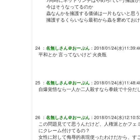
今はそうなってるのか
蟲なんかを擁護する価値は一片もないと思う
擁護するくらいなら最初から蟲を窘めておけ
24
：
名無しさん＠おーぷん
：
2018/01/24(水)11:39:4
平和とか 言ってないけど 火炎瓶
25
：
名無しさん＠おーぷん
：
2018/01/24(水)11:48:4
自爆覚悟なら一人か二人殺すなら拳銃で十分だ
26
：
名無しさん＠おーぷん
：
2018/01/24(水)12:10:5
この問題見てて思うんだけど、人権派とかフェ
にクレーム付けてるの？
女性に対して侮辱的表現使ったわけだから、す