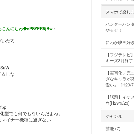
スマホで楽しむ
ハンターハン
こんにちわ◆ePSYFR8jBw
：
やるぜ！
バいだろ
にわか映画好
【フジテレビ】
キーズ3月終了 ［
SuW
【実写化／完
てるしな
ぎなキャラが発
愛い」［H29/7
【話題】イケ
ウ[H29/9/23]
f5p
進化型でも何でもないんだよね。
ジャンル
のマイナー機種に過ぎない
芸能 (7)