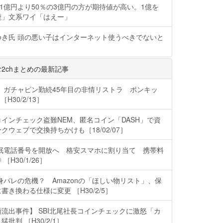
の1億円より50％の3億円の方が期待値が高い。1億を
鹿」文系ワイ「はえー」
ゆき氏 頭の悪い子はインターネット使うべきでないと
2chまとめの最新記事
 ガチャピン勤続45年目の非情リストラ ポンキッ
H30/2/13］
インチェック盗難NEM、匿名コイン「DASH」で資
クウェブで交換持ちかけも［18/02/07］
休眠電話番号を開放へ 格安スマホに割り当て 携帯料
H30/1/26］
身バレの危機？ Amazonの「ほしい物リスト」、保
き換わる仕様に変更 ［H30/2/5］
流出事件】 SBI北尾社長コインチェックに激怒「カ
批判 ［H30/2/1］