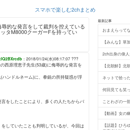
スマホで楽しむ2chまとめ
最新記事
侮辱的な発言をして裁判を控えている
おまえらって
レッタM8000クーガーFを持ってい
【みんな】草
2ch出身の偉
Q2BXrcdb
：
2018/01/24(水)08:17:07
???
の西原理恵子先生(53歳)に侮辱的な発言を
【北朝鮮】北朝鮮
緑氏(ハンドルネーム)に、拳銃の所持疑惑が浮
ネットで拾った
何回見ても笑
発言をしたことにより、多くの人たちからバ
ことわざの一
【動画】女の
【話題】ひろ
」をしていたことも判明しているが、今回は