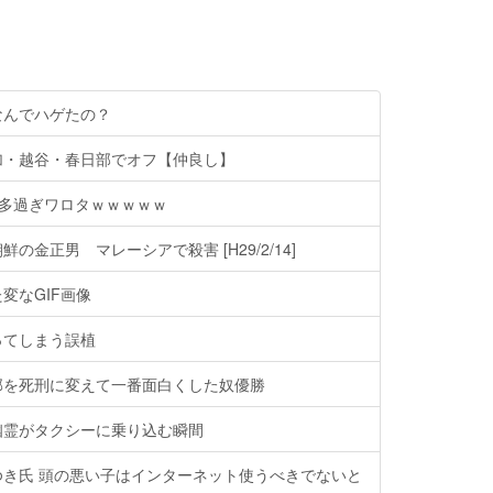
なんでハゲたの？
加・越谷・春日部でオフ【仲良し】
人多過ぎワロタｗｗｗｗｗ
の金正男 マレーシアで殺害 [H29/2/14]
変なGIF画像
ってしまう誤植
部を死刑に変えて一番面白くした奴優勝
幽霊がタクシーに乗り込む瞬間
ゆき氏 頭の悪い子はインターネット使うべきでないと