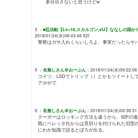
多分出さないと思うけどw
3
：
■忍法帖【Lv=16,スカルゴン,vlJ】ななしの国から
2018/01/24(水)08:43:48
X2I
警察はガサ入れくらいしろよ、事実だったらヤ
5
：
名無しさん＠おーぷん
：
2018/01/24(水)09:22:06
コイツ、LSDでトリップ（）とかもツイートし
アホやで
6
：
名無しさん＠おーぷん
：
2018/01/24(水)09:38:31
クーガーはロッキング方法も違うから、92Fの
既にベレッタ社からは見切りを付けられた旧型
にわか知識で語るとぼろが出る。