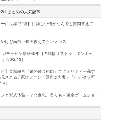
2chまとめの人気記事
ターに世界で2番目に詳しい俺がなんでも質問答えて
きやけど面白い映画教えてクレメンス
 ガチャピン勤続45年目の非情リストラ ポンキッ
H30/2/13］
コピ】実写映画『鋼の錬金術師』でクオリティー高す
見される / 原作ファン「原作に忠実」「○○がクソ可
/14］
メンと挙式体験＝ＶＲ進化、香りも－東京ゲームショ