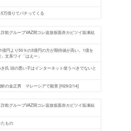
ら5万借りてパチってくる
詐欺グループVAZ関コレ追放仮面赤カビツイ垢凍結
の1億円より50％の3億円の方が期待値が高い。1億を
鹿」文系ワイ「はえー」
ゆき氏 頭の悪い子はインターネット使うべきでないと
の金正男 マレーシアで殺害 [H29/2/14]
詐欺グループVAZ関コレ追放仮面赤カビツイ垢凍結
ったもの