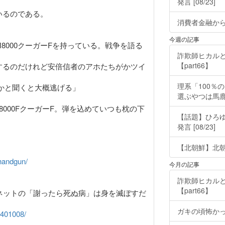
発言 [08/23]
いるのである。
消費者金融か
今週の記事
8000クーガーFを持っている。戦争を語る
詐欺師ヒカルと
【part66】
するのだけれど安倍信者のアホたちがかツイ
理系「100％
かと聞くと大概逃げる」
選ぶやつは馬
8000FクーガーF。弾を込めていつも枕の下
【話題】ひろ
発言 [08/23]
【北朝鮮】北朝鮮
-handgun/
今月の記事
詐欺師ヒカルと
【part66】
 ネットの「謝ったら死ぬ病」は身を滅ぼすだ
ガキの頃怖か
6401008/