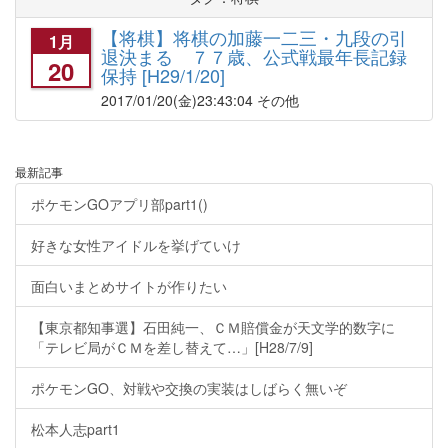
【将棋】将棋の加藤一二三・九段の引
1月
退決まる ７７歳、公式戦最年長記録
20
保持 [H29/1/20]
2017/01/20
(金)23:43:04 その他
最新記事
ポケモンGOアプリ部part1()
好きな女性アイドルを挙げていけ
面白いまとめサイトが作りたい
【東京都知事選】石田純一、ＣＭ賠償金が天文学的数字に
「テレビ局がＣＭを差し替えて…」[H28/7/9]
ポケモンGO、対戦や交換の実装はしばらく無いぞ
松本人志part1