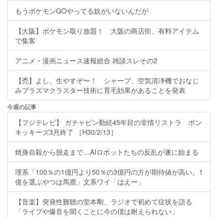
もうポケモンGOやってる奴がいないんだが
【大阪】ポケモン取り放題！ 大阪の商店街、有料アイテム
で集客
アニメ・漫画ニュース速報総合 雑談スレその2
【禿】よし、生やすぞ〜！ シャープ、空気清浄機でおなじ
みプラズマクラスター技術に育毛効果があることを発表
今週の記事
【フジテレビ】 ガチャピン勤続45年目の非情リストラ ポン
キッキーズ3月終了 ［H30/2/13］
焼身自殺から脱走まで…AIロボットたちの反乱が遂に始まる
理系「100％の1億円より50％の3億円の方が期待値が高い。1
億を選ぶやつは馬鹿」文系ワイ「はえー」
【音楽】突発性難聴の堂本剛、ラジオで初めて症状を語る
「ライブや爆音を聞くことに今の僕は耐えられない」