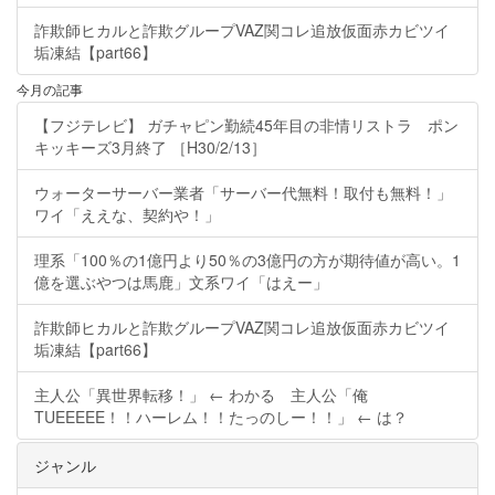
詐欺師ヒカルと詐欺グループVAZ関コレ追放仮面赤カビツイ
垢凍結【part66】
今月の記事
【フジテレビ】 ガチャピン勤続45年目の非情リストラ ポン
キッキーズ3月終了 ［H30/2/13］
ウォーターサーバー業者「サーバー代無料！取付も無料！」
ワイ「ええな、契約や！」
理系「100％の1億円より50％の3億円の方が期待値が高い。1
億を選ぶやつは馬鹿」文系ワイ「はえー」
詐欺師ヒカルと詐欺グループVAZ関コレ追放仮面赤カビツイ
垢凍結【part66】
主人公「異世界転移！」 ← わかる 主人公「俺
TUEEEEE！！ハーレム！！たっのしー！！」 ← は？
ジャンル