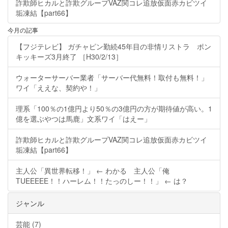
詐欺師ヒカルと詐欺グループVAZ関コレ追放仮面赤カビツイ
垢凍結【part66】
今月の記事
【フジテレビ】 ガチャピン勤続45年目の非情リストラ ポン
キッキーズ3月終了 ［H30/2/13］
ウォーターサーバー業者「サーバー代無料！取付も無料！」
ワイ「ええな、契約や！」
理系「100％の1億円より50％の3億円の方が期待値が高い。1
億を選ぶやつは馬鹿」文系ワイ「はえー」
詐欺師ヒカルと詐欺グループVAZ関コレ追放仮面赤カビツイ
垢凍結【part66】
主人公「異世界転移！」 ← わかる 主人公「俺
TUEEEEE！！ハーレム！！たっのしー！！」 ← は？
ジャンル
芸能 (7)