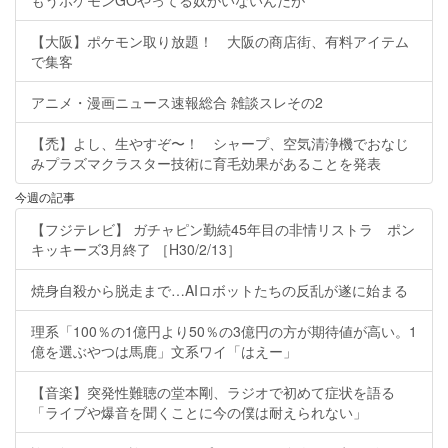
もうポケモンGOやってる奴がいないんだが
【大阪】ポケモン取り放題！ 大阪の商店街、有料アイテム
で集客
アニメ・漫画ニュース速報総合 雑談スレその2
【禿】よし、生やすぞ〜！ シャープ、空気清浄機でおなじ
みプラズマクラスター技術に育毛効果があることを発表
今週の記事
【フジテレビ】 ガチャピン勤続45年目の非情リストラ ポン
キッキーズ3月終了 ［H30/2/13］
焼身自殺から脱走まで…AIロボットたちの反乱が遂に始まる
理系「100％の1億円より50％の3億円の方が期待値が高い。1
億を選ぶやつは馬鹿」文系ワイ「はえー」
【音楽】突発性難聴の堂本剛、ラジオで初めて症状を語る
「ライブや爆音を聞くことに今の僕は耐えられない」