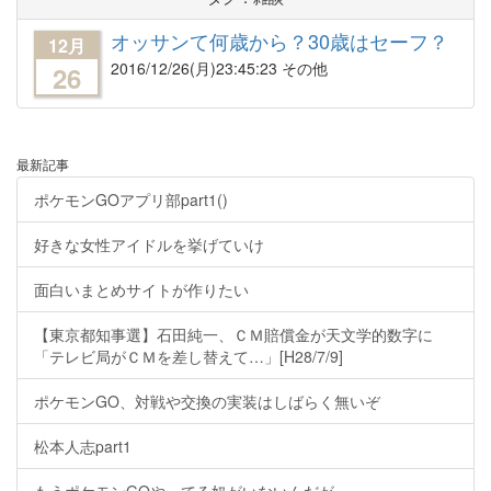
オッサンて何歳から？30歳はセーフ？
12月
2016/12/26
(月)23:45:23 その他
26
最新記事
ポケモンGOアプリ部part1()
好きな女性アイドルを挙げていけ
面白いまとめサイトが作りたい
【東京都知事選】石田純一、ＣＭ賠償金が天文学的数字に
「テレビ局がＣＭを差し替えて…」[H28/7/9]
ポケモンGO、対戦や交換の実装はしばらく無いぞ
松本人志part1