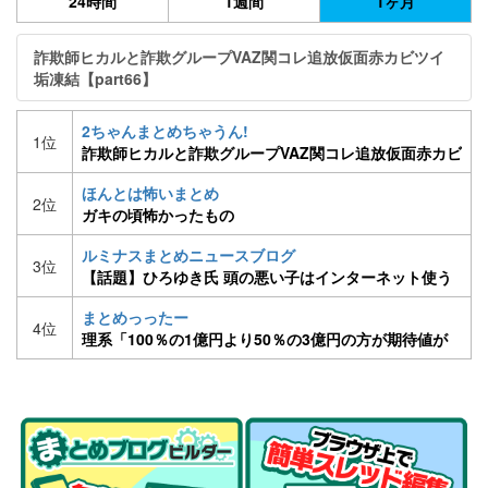
24時間
1週間
1ヶ月
詐欺師ヒカルと詐欺グループVAZ関コレ追放仮面赤カビツイ
垢凍結【part66】
2ちゃんまとめちゃうん!
1位
詐欺師ヒカルと詐欺グループVAZ関コレ追放仮面赤カビ
ツイ垢凍結【part66】
ほんとは怖いまとめ
2位
ガキの頃怖かったもの
ルミナスまとめニュースブログ
3位
【話題】ひろゆき氏 頭の悪い子はインターネット使う
べきでないと発言 [08/23]
まとめっったー
4位
理系「100％の1億円より50％の3億円の方が期待値が
高い。1億を選ぶやつは馬鹿」文系ワイ「はえー」