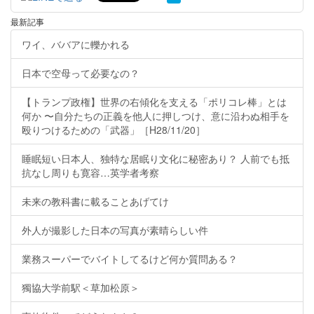
最新記事
ワイ、ババアに轢かれる
日本で空母って必要なの？
【トランプ政権】世界の右傾化を支える「ポリコレ棒」とは
何か 〜自分たちの正義を他人に押しつけ、意に沿わぬ相手を
殴りつけるための「武器」［H28/11/20］
睡眠短い日本人、独特な居眠り文化に秘密あり？ 人前でも抵
抗なし周りも寛容…英学者考察
未来の教科書に載ることあげてけ
外人が撮影した日本の写真が素晴らしい件
業務スーパーでバイトしてるけど何か質問ある？
獨協大学前駅＜草加松原＞