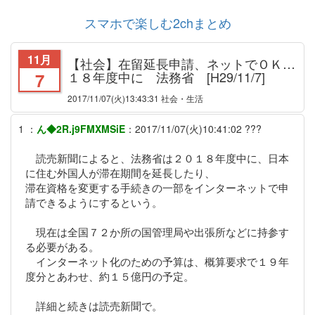
スマホで楽しむ2chまとめ
11月
【社会】在留延長申請、ネットでＯＫ…
１８年度中に 法務省 [H29/11/7]
7
2017/11/07
(火)13:43:31 社会・生活
1
：
ん◆2R.j9FMXMSiE
：
2017/11/07(火)10:41:02
???
読売新聞によると、法務省は２０１８年度中に、日本
に住む外国人が滞在期間を延長したり、
滞在資格を変更する手続きの一部をインターネットで申
請できるようにするという。
現在は全国７２か所の国管理局や出張所などに持参す
る必要がある。
インターネット化のための予算は、概算要求で１９年
度分とあわせ、約１５億円の予定。
詳細と続きは読売新聞で。