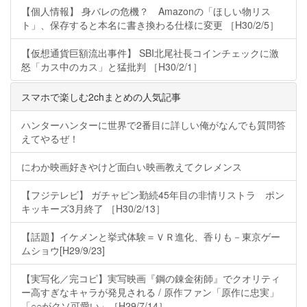
【個人情報】 身バレの危機？ Amazonの「ほしい物リス
ト」、保存すると本名に書き換わる仕様に変更 ［H30/2/5］
【仮想通貨巨額流出事件】 SBI北尾社長コインチェックに激
怒「カス中のカス」と猛批判 ［H30/2/1］
スマホで楽しむ2chまとめの人気記事
ハンターハンターに世界で2番目に詳しい俺がなんでも質問答
えてやるぜ！
にわか映画好きやけど面白い映画教えてクレメンス
【フジテレビ】 ガチャピン勤続45年目の非情リストラ ポン
キッキーズ3月終了 ［H30/2/13］
【話題】イケメンと挙式体験＝ＶＲ進化、香りも－東京ゲー
ムショウ[H29/9/23]
【実写化／完コピ】実写映画『鋼の錬金術師』でクオリティ
ー高すぎなキャラが発見される / 原作ファン「原作に忠実」
「○○がクソ可愛い」［H29/7/14］