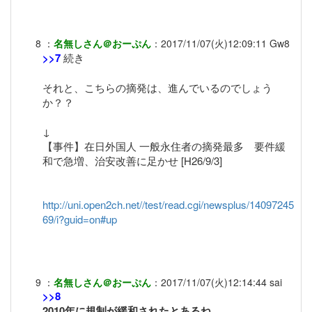
8
：
名無しさん＠おーぷん
：
2017/11/07(火)12:09:11
Gw8
>>7
続き
それと、こちらの摘発は、進んでいるのでしょう
か？？
↓
【事件】在日外国人 一般永住者の摘発最多 要件緩
和で急増、治安改善に足かせ [H26/9/3]
http://uni.open2ch.net//test/read.cgi/newsplus/14097245
69/i?guid=on#up
9
：
名無しさん＠おーぷん
：
2017/11/07(火)12:14:44
sai
>>8
2010年に規制が緩和されたとあるね。