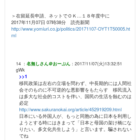
＞在留延長申請、ネットでＯＫ…１８年度中に
2017年11月07日 07時38分 読売新聞
http://www.yomiuri.co.jp/politics/20171107-OYT1T50005.ht
ml
14
：
名無しさん＠おーぷん
：
2017/11/07(火)13:32:51
gWk
>>1
移民政策は左右の立場を問わず、中長期的には人間社
会そのものに不可逆的な悪影響をもたらす 移民流入
は多大な社会的コストを伴い、国民の生活を蝕むのは
必定
http://www.sakuranokai.org/article/452919209.html
日本にいる外国人が、もっと同胞の為に日本を利用し
ようとする時にはきまって「日本と母国の架け橋にな
りたい。多文化共生しよう」と言います。騙されない
でね