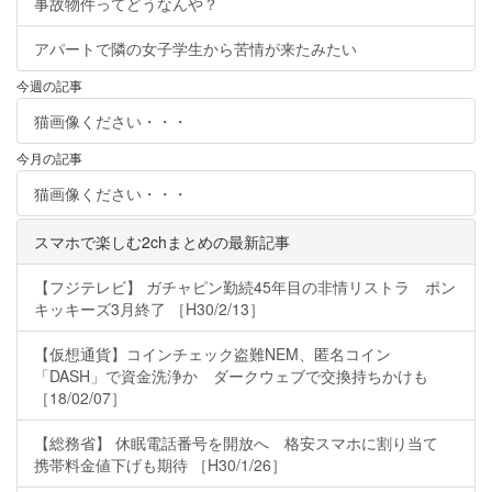
事故物件ってどうなんや？
アパートで隣の女子学生から苦情が来たみたい
今週の記事
猫画像ください・・・
今月の記事
猫画像ください・・・
スマホで楽しむ2chまとめの最新記事
【フジテレビ】 ガチャピン勤続45年目の非情リストラ ポン
キッキーズ3月終了 ［H30/2/13］
【仮想通貨】コインチェック盗難NEM、匿名コイン
「DASH」で資金洗浄か ダークウェブで交換持ちかけも
［18/02/07］
【総務省】 休眠電話番号を開放へ 格安スマホに割り当て
携帯料金値下げも期待 ［H30/1/26］