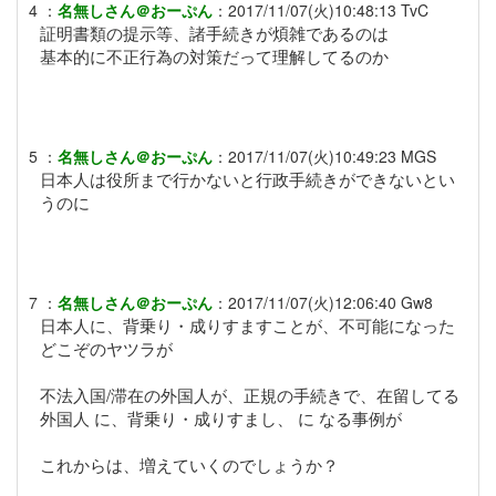
4
：
名無しさん＠おーぷん
：
2017/11/07(火)10:48:13
TvC
証明書類の提示等、諸手続きが煩雑であるのは
基本的に不正行為の対策だって理解してるのか
5
：
名無しさん＠おーぷん
：
2017/11/07(火)10:49:23
MGS
日本人は役所まで行かないと行政手続きができないとい
うのに
7
：
名無しさん＠おーぷん
：
2017/11/07(火)12:06:40
Gw8
日本人に、背乗り・成りすますことが、不可能になった
どこぞのヤツラが
不法入国/滞在の外国人が、正規の手続きで、在留してる
外国人 に、背乗り・成りすまし、 に なる事例が
これからは、増えていくのでしょうか？