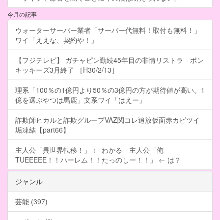
今月の記事
ウォーターサーバー業者「サーバー代無料！取付も無料！」
ワイ「ええな、契約や！」
【フジテレビ】 ガチャピン勤続45年目の非情リストラ ポン
キッキーズ3月終了 ［H30/2/13］
理系「100％の1億円より50％の3億円の方が期待値が高い。1
億を選ぶやつは馬鹿」文系ワイ「はえー」
詐欺師ヒカルと詐欺グループVAZ関コレ追放仮面赤カビツイ
垢凍結【part66】
主人公「異世界転移！」 ← わかる 主人公「俺
TUEEEEE！！ハーレム！！たっのしー！！」 ← は？
ジャンル
芸能 (397)