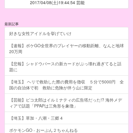
2017/04/08
(土)19:44:54 芸能
最新記事
好きな女性アイドルを挙げていけ
【速報】ポケGO全世界のプレイヤーの移動距離、なんと地球
20万周
【悲報】シャドウバースの新カードがぶっ壊れ過ぎてると話
題に
【埼玉】 ヘリで救助した際の費用を徴収 ５分で5000円 全
国の自治体で初 救助に危険が伴う山に限定
【芸能】ピコ太郎はイルミナティの広告塔だった!? 海外メデ
ィアで話題「PPAPは三角形を象徴」
【埼玉】草加・八潮・三郷 4
ポケモンGO - おーぷん２ちゃんねる