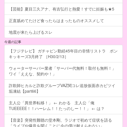
【芸能】夏目三久アナ、有吉弘行と熱愛！すでに妊娠も★5
正直舐めてたけど食ったらはまったものオススメして
地震が来たら上げるスレ
今週の記事
【フジテレビ】 ガチャピン勤続45年目の非情リストラ ポン
キッキーズ3月終了 ［H30/2/13］
ウォーターサーバー業者「サーバー代無料！取付も無料！」
ワイ「ええな、契約や！」
詐欺師ヒカルと詐欺グループVAZ関コレ追放仮面赤カビツイ
垢凍結【part66】
主人公「異世界転移！」 ← わかる 主人公「俺
TUEEEEE！！ハーレム！！たっのしー！！」 ← は？
【音楽】突発性難聴の堂本剛、ラジオで初めて症状を語る
「ライブや爆音を聞くことに今の僕は耐えられない」