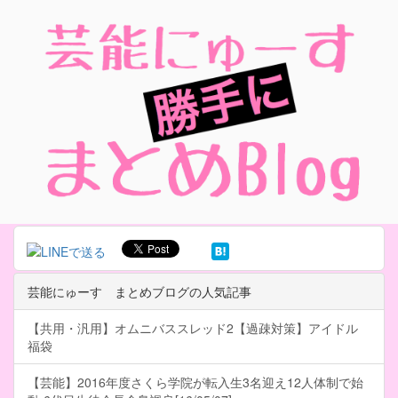
芸能にゅーす まとめブログの人気記事
【共用・汎用】オムニバススレッド2【過疎対策】アイドル
福袋
【芸能】2016年度さくら学院が転入生3名迎え12人体制で始