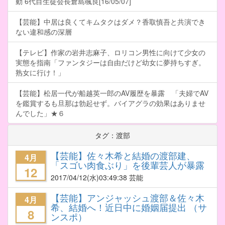
動 6代目生徒会長倉島颯良[16/05/07]
【芸能】中居は良くてキムタクはダメ？香取慎吾と共演でき
ない違和感の深層
【テレビ】作家の岩井志麻子、ロリコン男性に向けて少女の
実態を指南「ファンタジーは自由だけど幼女に夢持ちすぎ。
熟女に行け！」
【芸能】松居一代が船越英一郎のAV履歴を暴露 「夫婦でAV
を鑑賞するも旦那は勃起せず。バイアグラの効果はありませ
んでした」★６
タグ：渡部
【芸能】佐々木希と結婚の渡部建、
4月
「スゴい肉食ぶり」を後輩芸人が暴露
12
2017/04/12
(水)03:49:38 芸能
【芸能】アンジャッシュ渡部＆佐々木
4月
希、結婚へ！近日中に婚姻届提出 （サ
8
ンスポ）