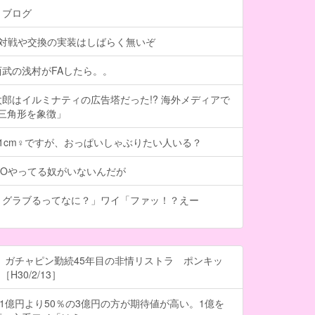
トブログ
、対戦や交換の実装はしばらく無いぞ
武の浅村がFAしたら。。
郎はイルミナティの広告塔だった!? 海外メディアで
は三角形を象徴」
101cm♀ですが、おっぱいしゃぶりたい人いる？
GOやってる奴がいないんだが
、グラブるってなに？」ワイ「ファッ！？えー
 ガチャピン勤続45年目の非情リストラ ポンキッ
H30/2/13］
の1億円より50％の3億円の方が期待値が高い。1億を