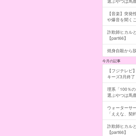
選ぶやつは馬
【音楽】突発
や爆音を聞く
詐欺師ヒカルと
【part66】
焼身自殺から脱
今月の記事
【フジテレビ】
キーズ3月終了 ［
理系「100％
選ぶやつは馬
ウォーターサ
「ええな、契
詐欺師ヒカルと
【part66】