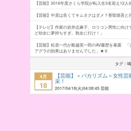
【芸能】2016年度さくら学院が転入生3名迎え12人体制
【芸能】中居は良くてキムタクはダメ？香取慎吾と
【テレビ】作家の岩井志麻子、ロリコン男性に向け
ど幼女に夢持ちすぎ。熟女に行け！」
【芸能】松居一代が船越英一郎のAV履歴を暴露 「
アグラの効果はありませんでした」★６
タグ：
【芸能】＜バカリズム＞女性芸
4月
采！
18
2017/04/18
(火)04:08:45 芸能