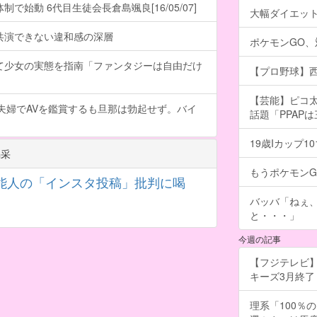
で始動 6代目生徒会長倉島颯良[16/05/07]
大幅ダイエッ
共演できない違和感の深層
ポケモンGO
て少女の実態を指南「ファンタジーは自由だけ
【プロ野球】西
【芸能】ピコ太
夫婦でAVを鑑賞するも旦那は勃起せず。バイ
話題「PPAP
19歳Iカップ
喝采
もうポケモン
能人の「インスタ投稿」批判に喝
バッバ「ねぇ
と・・・」
今週の記事
【フジテレビ】
キーズ3月終了 ［
理系「100％