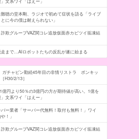
鹿」文系ワイ「はえー」
性難聴の堂本剛、ラジオで初めて症状を語る「ライブ
ことに今の僕は耐えられない」
詐欺グループVAZ関コレ追放仮面赤カビツイ垢凍結
走まで…AIロボットたちの反乱が遂に始まる
 ガチャピン勤続45年目の非情リストラ ポンキッ
H30/2/13］
の1億円より50％の3億円の方が期待値が高い。1億を
鹿」文系ワイ「はえー」
ーバー業者「サーバー代無料！取付も無料！」ワイ
約や！」
詐欺グループVAZ関コレ追放仮面赤カビツイ垢凍結