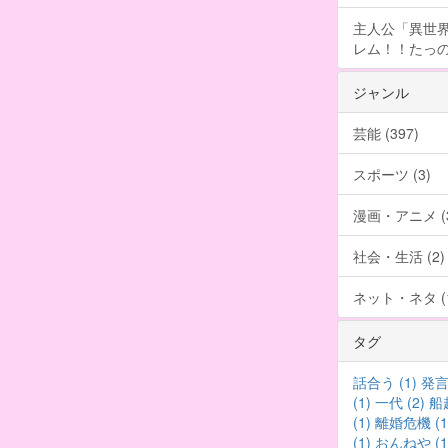
主人公「異世界
レム！！たっの
ジャンル
芸能 (397)
スポーツ (3)
漫画・アニメ (3
社会・生活 (2)
ネット・ネタ (1
タグ
話合う (1)
発言 
(1)
一代 (2)
船越
(1)
離婚危機 (1
(1)
おんねや (1