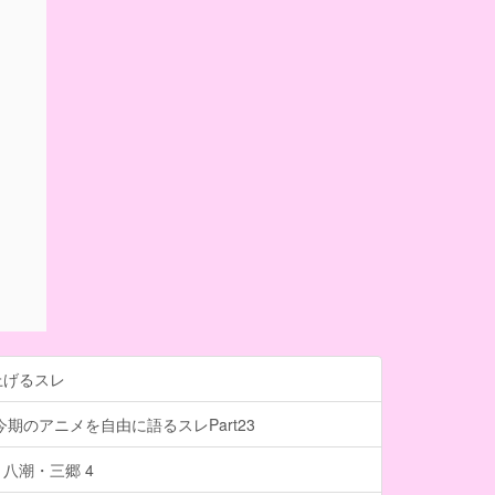
上げるスレ
今期のアニメを自由に語るスレPart23
八潮・三郷 4