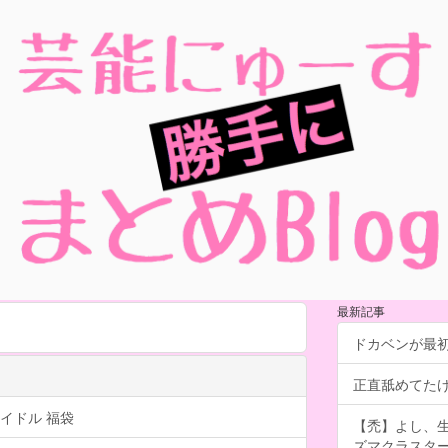
最新記事
ドカベンが最
正直舐めてた
イドル 福袋
【禿】よし、
ズマクラスタ