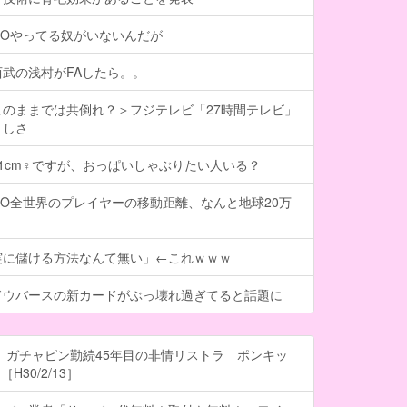
GOやってる奴がいないんだが
武の浅村がFAしたら。。
のままでは共倒れ？＞フジテレビ「27時間テレビ」
々しさ
101cm♀ですが、おっぱいしゃぶりたい人いる？
O全世界のプレイヤーの移動距離、なんと地球20万
実に儲ける方法なんて無い」←これｗｗｗ
ドウバースの新カードがぶっ壊れ過ぎてると話題に
 ガチャピン勤続45年目の非情リストラ ポンキッ
H30/2/13］