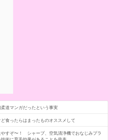
初柔道マンガだったという事実
けど食ったらはまったものオススメして
生やすぞ〜！ シャープ、空気清浄機でおなじみプラ
ー技術に育毛効果があることを発表