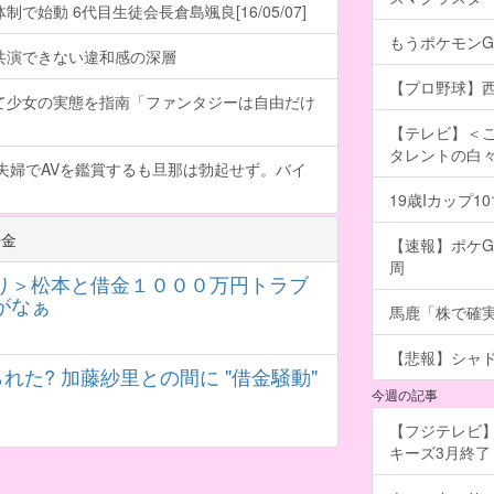
で始動 6代目生徒会長倉島颯良[16/05/07]
もうポケモン
共演できない違和感の深層
【プロ野球】西
て少女の実態を指南「ファンタジーは自由だけ
【テレビ】＜こ
タレントの白
夫婦でAVを鑑賞するも旦那は勃起せず。バイ
19歳Iカップ
借金
【速報】ポケG
周
り＞松本と借金１０００万円トラブ
がなぁ
馬鹿「株で確
【悲報】シャ
れた? 加藤紗里との間に "借金騒動"
今週の記事
【フジテレビ】
キーズ3月終了 ［