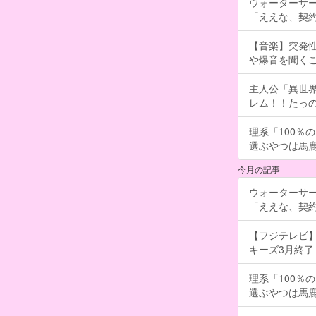
ウォーターサ
「ええな、契
【音楽】突発
や爆音を聞く
主人公「異世界
レム！！たっの
理系「100％
選ぶやつは馬
今月の記事
ウォーターサ
「ええな、契
【フジテレビ】
キーズ3月終了 ［
理系「100％
選ぶやつは馬