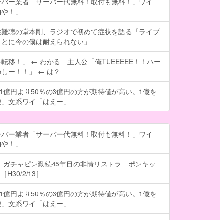
ーバー業者「サーバー代無料！取付も無料！」ワイ
約や！」
性難聴の堂本剛、ラジオで初めて症状を語る「ライブ
ことに今の僕は耐えられない」
転移！」 ← わかる 主人公「俺TUEEEEE！！ハー
しー！！」 ← は？
の1億円より50％の3億円の方が期待値が高い。1億を
鹿」文系ワイ「はえー」
ーバー業者「サーバー代無料！取付も無料！」ワイ
約や！」
 ガチャピン勤続45年目の非情リストラ ポンキッ
H30/2/13］
の1億円より50％の3億円の方が期待値が高い。1億を
鹿」文系ワイ「はえー」