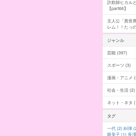
詐欺師ヒカルと
【part66】
主人公「異世界
レム！！たっの
ジャンル
芸能 (397)
スポーツ (3)
漫画・アニメ (3
社会・生活 (2)
ネット・ネタ (1
タグ
一代 (2)
糾弾 (
眼美子 (1)
長澤 