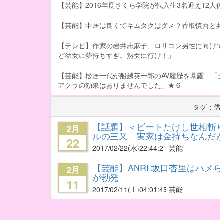
【芸能】2016年度さくら学院が転入生3名迎え12人体制
【芸能】中居は良くてキムタクはダメ？香取慎吾と
【テレビ】作家の岩井志麻子、ロリコン男性に向け
ど幼女に夢持ちすぎ。熟女に行け！」
【芸能】松居一代が船越英一郎のAV履歴を暴露 「
アグラの効果はありませんでした」★６
タグ：
【話題】＜ビートたけし世相斬
2月
ルの三又 実家は金持ちなんだ
22
2017/02/22
(水)22:44:21 芸能
【芸能】ANRI 坂口杏里はハメら
2月
が勃発
11
2017/02/11
(土)04:01:45 芸能