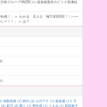
詐欺グループVAZ関コレ追放仮面赤カビツイ垢凍結
転移！」 ← わかる 主人公「俺TUEEEEE！！ハー
しー！！」 ← は？
)
)
2)
倒救急車 (1)
時代 (2)
小川アナ (1)
海老蔵 (11)
千
(2)
莉乃 (2)
聞く (1)
男性器 (1)
うまみ (1)
前田敦子