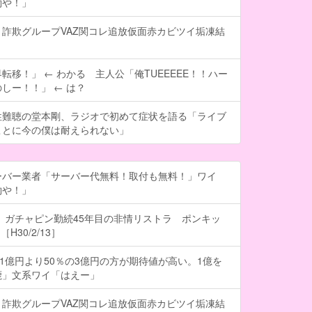
約や！」
詐欺グループVAZ関コレ追放仮面赤カビツイ垢凍結
転移！」 ← わかる 主人公「俺TUEEEEE！！ハー
しー！！」 ← は？
性難聴の堂本剛、ラジオで初めて症状を語る「ライブ
ことに今の僕は耐えられない」
ーバー業者「サーバー代無料！取付も無料！」ワイ
約や！」
 ガチャピン勤続45年目の非情リストラ ポンキッ
H30/2/13］
の1億円より50％の3億円の方が期待値が高い。1億を
鹿」文系ワイ「はえー」
詐欺グループVAZ関コレ追放仮面赤カビツイ垢凍結