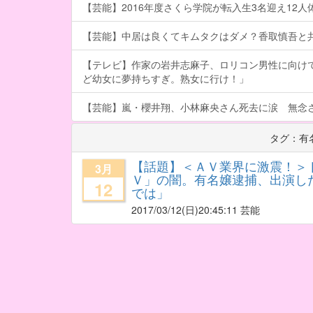
【芸能】2016年度さくら学院が転入生3名迎え12人体制
【芸能】中居は良くてキムタクはダメ？香取慎吾と
【テレビ】作家の岩井志麻子、ロリコン男性に向け
ど幼女に夢持ちすぎ。熟女に行け！」
【芸能】嵐・櫻井翔、小林麻央さん死去に涙 無念
タグ：有
【話題】＜ＡＶ業界に激震！＞
3月
Ｖ」の闇。有名嬢逮捕、出演し
12
では」
2017/03/12
(日)20:45:11 芸能