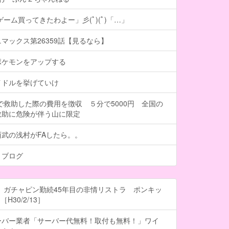
ーム買ってきたわよー」彡(ﾟ)(ﾟ)「…」
マックス第26359話【見るなら】
ポケモンをアップする
イドルを挙げていけ
で救助した際の費用を徴収 ５分で5000円 全国の
救助に危険が伴う山に限定
武の浅村がFAしたら。。
トブログ
 ガチャピン勤続45年目の非情リストラ ポンキッ
H30/2/13］
ーバー業者「サーバー代無料！取付も無料！」ワイ