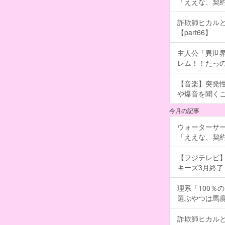
「ええな、契
詐欺師ヒカルと
【part66】
主人公「異世界
レム！！たっの
【音楽】突発
や爆音を聞く
今月の記事
ウォーターサ
「ええな、契
【フジテレビ】
キーズ3月終了 ［
理系「100％
選ぶやつは馬
詐欺師ヒカルと