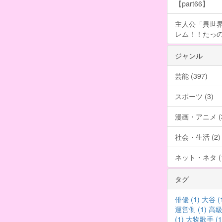
【part66】
主人公「異世界
レム！！たっの
ジャンル
芸能 (397)
スポーツ (3)
漫画・アニメ (3
社会・生活 (2)
ネット・ネタ (1
タグ
俳優 (1)
大谷 (
運営側 (1)
高級車
(1)
大物歌手 (1