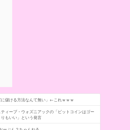
実に儲ける方法なんて無い」←これｗｗｗ
スティーブ・ウォズニアックの「ビットコインはゴー
よりもいい」という発言
- おーぷん２ちゃんねる