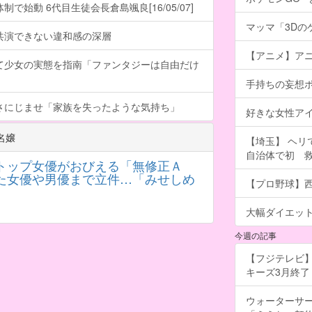
で始動 6代目生徒会長倉島颯良[16/05/07]
マッマ「3Dのゲ
共演できない違和感の深層
【アニメ】アニ
て少女の実態を指南「ファンタジーは自由だけ
手持ちの妄想
さにじませ「家族を失ったような気持ち」
好きな女性ア
名嬢
【埼玉】 ヘリ
自治体で初 
トップ女優がおびえる「無修正Ａ
た女優や男優まで立件…「みせしめ
【プロ野球】西
大幅ダイエッ
今週の記事
【フジテレビ】
キーズ3月終了 ［
ウォーターサ