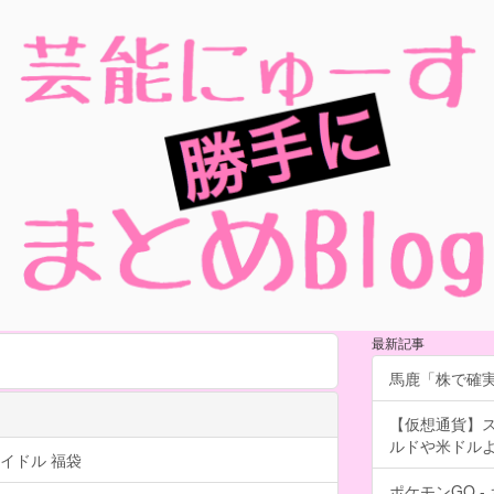
最新記事
馬鹿「株で確
【仮想通貨】
ルドや米ドル
イドル 福袋
ポケモンGO 