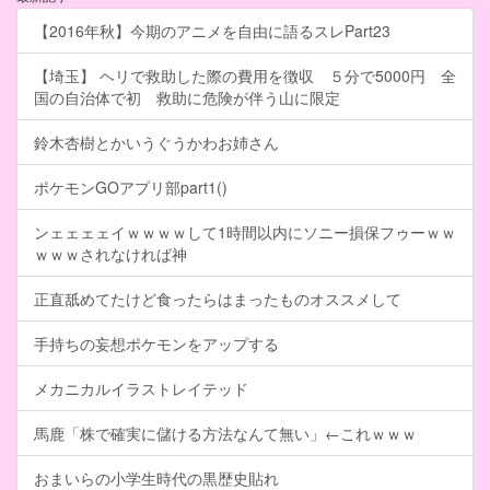
【2016年秋】今期のアニメを自由に語るスレPart23
【埼玉】 ヘリで救助した際の費用を徴収 ５分で5000円 全
国の自治体で初 救助に危険が伴う山に限定
鈴木杏樹とかいうぐうかわお姉さん
ポケモンGOアプリ部part1()
ンェェェェイｗｗｗｗして1時間以内にソニー損保フゥーｗｗ
ｗｗｗされなければ神
正直舐めてたけど食ったらはまったものオススメして
手持ちの妄想ポケモンをアップする
メカニカルイラストレイテッド
馬鹿「株で確実に儲ける方法なんて無い」←これｗｗｗ
おまいらの小学生時代の黒歴史貼れ