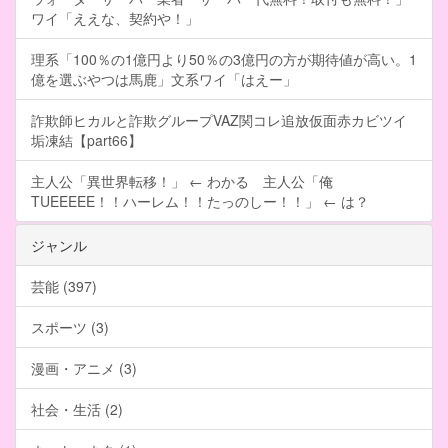
ワイ「ええな、契約や！」
理系「100％の1億円より50％の3億円の方が期待値が高い。1
億を選ぶやつは馬鹿」文系ワイ「はえー」
詐欺師ヒカルと詐欺グループVAZ関コレ追放仮面赤カビツイ
垢凍結【part66】
主人公「異世界転移！」 ← わかる 主人公「俺
TUEEEEE！！ハーレム！！たっのしー！！」 ← は？
ジャンル
芸能 (397)
スポーツ (3)
漫画・アニメ (3)
社会・生活 (2)