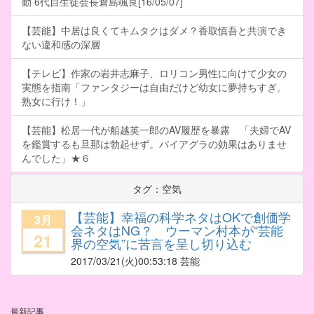
動 6代目生徒会長倉島颯良[16/05/07]
【芸能】中居は良くてキムタクはダメ？香取慎吾と共演でき
ない違和感の深層
【テレビ】作家の岩井志麻子、ロリコン男性に向けて少女の
実態を指南「ファンタジーは自由だけど幼女に夢持ちすぎ。
熟女に行け！」
【芸能】松居一代が船越英一郎のAV履歴を暴露 「夫婦でAV
を鑑賞するも旦那は勃起せず。バイアグラの効果はありませ
んでした」★６
タグ：空気
【芸能】幸福の科学ネタはOKで創価学
3月
会ネタはNG？ ウーマン村本が“芸能
21
界の空気”に苦言を呈し切り込む
2017/03/21
(火)00:53:18 芸能
最新記事