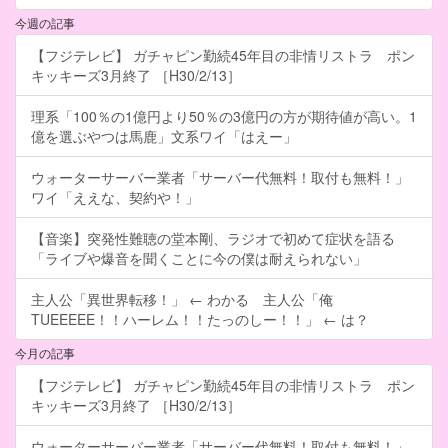
今週の記事
【フジテレビ】 ガチャピン勤続45年目の非情リストラ ポン
キッキーズ3月終了 ［H30/2/13］
理系「100％の1億円より50％の3億円の方が期待値が高い。1
億を選ぶやつは馬鹿」文系ワイ「はえー」
ウォーターサーバー業者「サーバー代無料！取付も無料！」
ワイ「ええな、契約や！」
【音楽】突発性難聴の堂本剛、ラジオで初めて症状を語る
「ライブや爆音を聞くことに今の僕は耐えられない」
主人公「異世界転移！」 ← わかる 主人公「俺
TUEEEEE！！ハーレム！！たっのしー！！」 ← は？
今月の記事
【フジテレビ】 ガチャピン勤続45年目の非情リストラ ポン
キッキーズ3月終了 ［H30/2/13］
ウォーターサーバー業者「サーバー代無料！取付も無料！」