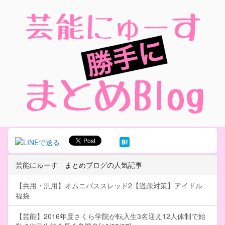
芸能にゅーす まとめブログの人気記事
【共用・汎用】オムニバススレッド2【過疎対策】アイドル
福袋
【芸能】2016年度さくら学院が転入生3名迎え12人体制で始