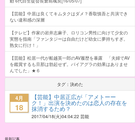
動 6代目生徒会長倉島颯良[16/05/07]
【芸能】中居は良くてキムタクはダメ？香取慎吾と共演でき
ない違和感の深層
【テレビ】作家の岩井志麻子、ロリコン男性に向けて少女の
実態を指南「ファンタジーは自由だけど幼女に夢持ちすぎ。
熟女に行け！」
【芸能】松居一代が船越英一郎のAV履歴を暴露 「夫婦でAV
を鑑賞するも旦那は勃起せず。バイアグラの効果はありませ
んでした」★６
タグ：決めた
【芸能】中居正広が「アメトーー
4月
ク！」出演を決めたのは恋人の存在を
18
抹消するため？
2017/04/18
(火)04:04:22 芸能
最新記事