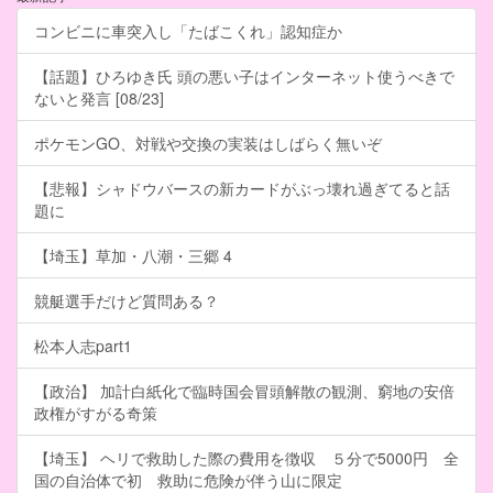
コンビニに車突入し「たばこくれ」認知症か
【話題】ひろゆき氏 頭の悪い子はインターネット使うべきで
ないと発言 [08/23]
ポケモンGO、対戦や交換の実装はしばらく無いぞ
【悲報】シャドウバースの新カードがぶっ壊れ過ぎてると話
題に
【埼玉】草加・八潮・三郷 4
競艇選手だけど質問ある？
松本人志part1
【政治】 加計白紙化で臨時国会冒頭解散の観測、窮地の安倍
政権がすがる奇策
【埼玉】 ヘリで救助した際の費用を徴収 ５分で5000円 全
国の自治体で初 救助に危険が伴う山に限定