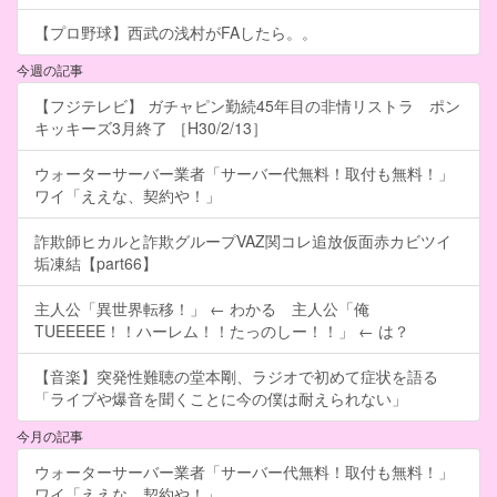
【プロ野球】西武の浅村がFAしたら。。
今週の記事
【フジテレビ】 ガチャピン勤続45年目の非情リストラ ポン
キッキーズ3月終了 ［H30/2/13］
ウォーターサーバー業者「サーバー代無料！取付も無料！」
ワイ「ええな、契約や！」
詐欺師ヒカルと詐欺グループVAZ関コレ追放仮面赤カビツイ
垢凍結【part66】
主人公「異世界転移！」 ← わかる 主人公「俺
TUEEEEE！！ハーレム！！たっのしー！！」 ← は？
【音楽】突発性難聴の堂本剛、ラジオで初めて症状を語る
「ライブや爆音を聞くことに今の僕は耐えられない」
今月の記事
ウォーターサーバー業者「サーバー代無料！取付も無料！」
ワイ「ええな、契約や！」