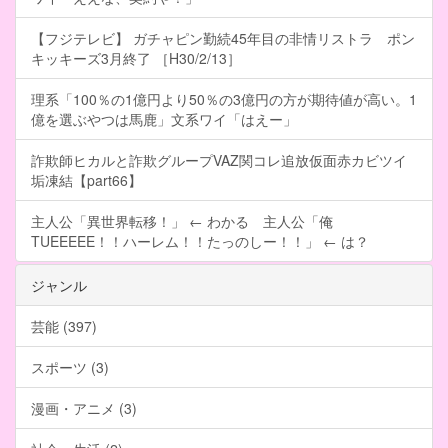
【フジテレビ】 ガチャピン勤続45年目の非情リストラ ポン
キッキーズ3月終了 ［H30/2/13］
理系「100％の1億円より50％の3億円の方が期待値が高い。1
億を選ぶやつは馬鹿」文系ワイ「はえー」
詐欺師ヒカルと詐欺グループVAZ関コレ追放仮面赤カビツイ
垢凍結【part66】
主人公「異世界転移！」 ← わかる 主人公「俺
TUEEEEE！！ハーレム！！たっのしー！！」 ← は？
ジャンル
芸能 (397)
スポーツ (3)
漫画・アニメ (3)