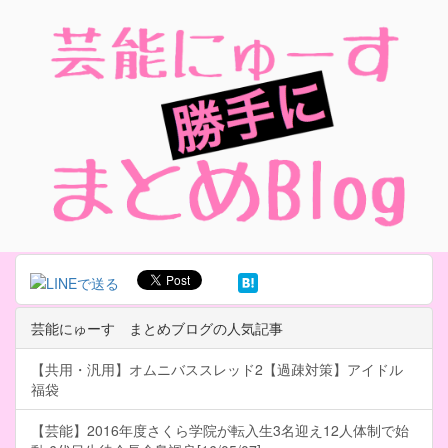
芸能にゅーす まとめブログの人気記事
【共用・汎用】オムニバススレッド2【過疎対策】アイドル
福袋
【芸能】2016年度さくら学院が転入生3名迎え12人体制で始