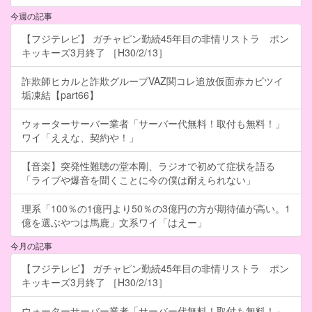
今週の記事
【フジテレビ】 ガチャピン勤続45年目の非情リストラ ポン
キッキーズ3月終了 ［H30/2/13］
詐欺師ヒカルと詐欺グループVAZ関コレ追放仮面赤カビツイ
垢凍結【part66】
ウォーターサーバー業者「サーバー代無料！取付も無料！」
ワイ「ええな、契約や！」
【音楽】突発性難聴の堂本剛、ラジオで初めて症状を語る
「ライブや爆音を聞くことに今の僕は耐えられない」
理系「100％の1億円より50％の3億円の方が期待値が高い。1
億を選ぶやつは馬鹿」文系ワイ「はえー」
今月の記事
【フジテレビ】 ガチャピン勤続45年目の非情リストラ ポン
キッキーズ3月終了 ［H30/2/13］
ウォーターサーバー業者「サーバー代無料！取付も無料！」