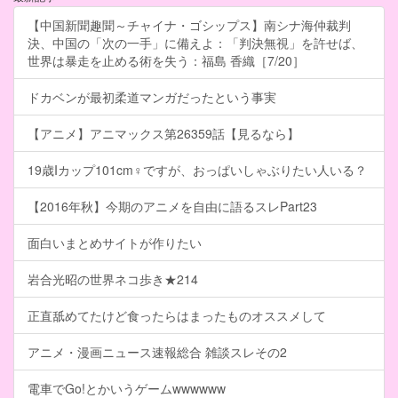
【中国新聞趣聞～チャイナ・ゴシップス】南シナ海仲裁判
決、中国の「次の一手」に備えよ：「判決無視」を許せば、
世界は暴走を止める術を失う：福島 香織［7/20］
ドカベンが最初柔道マンガだったという事実
【アニメ】アニマックス第26359話【見るなら】
19歳Iカップ101cm♀ですが、おっぱいしゃぶりたい人いる？
【2016年秋】今期のアニメを自由に語るスレPart23
面白いまとめサイトが作りたい
岩合光昭の世界ネコ歩き★214
正直舐めてたけど食ったらはまったものオススメして
アニメ・漫画ニュース速報総合 雑談スレその2
電車でGo!とかいうゲームwwwwww