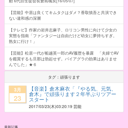
動 6代目生徒会長倉島颯良[16/05/07]
【芸能】中居は良くてキムタクはダメ？香取慎吾と共演でき
ない違和感の深層
【テレビ】作家の岩井志麻子、ロリコン男性に向けて少女の
実態を指南「ファンタジーは自由だけど幼女に夢持ちすぎ。
熟女に行け！」
【芸能】松居一代が船越英一郎のAV履歴を暴露 「夫婦でAV
を鑑賞するも旦那は勃起せず。バイアグラの効果はありませ
んでした」★６
タグ：頑張ります
【音楽】倉木麻衣「『やる気、元気、
3月
倉木』で頑張ります２年半ぶりツアー
23
スタート
2017/03/23
(木)03:20:19 芸能
最新記事