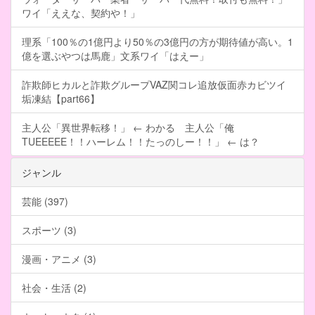
ワイ「ええな、契約や！」
理系「100％の1億円より50％の3億円の方が期待値が高い。1
億を選ぶやつは馬鹿」文系ワイ「はえー」
詐欺師ヒカルと詐欺グループVAZ関コレ追放仮面赤カビツイ
垢凍結【part66】
主人公「異世界転移！」 ← わかる 主人公「俺
TUEEEEE！！ハーレム！！たっのしー！！」 ← は？
ジャンル
芸能 (397)
スポーツ (3)
漫画・アニメ (3)
社会・生活 (2)