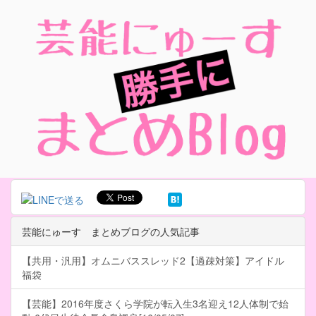
芸能にゅーす まとめブログの人気記事
【共用・汎用】オムニバススレッド2【過疎対策】アイドル
福袋
【芸能】2016年度さくら学院が転入生3名迎え12人体制で始