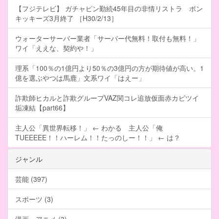
【フジテレビ】 ガチャピン勤続45年目の非情リストラ ポン
キッキーズ3月終了 ［H30/2/13］
ウォーターサーバー業者「サーバー代無料！取付も無料！」
ワイ「ええな、契約や！」
理系「100％の1億円より50％の3億円の方が期待値が高い。1
億を選ぶやつは馬鹿」文系ワイ「はえー」
詐欺師ヒカルと詐欺グループVAZ関コレ追放仮面赤カビツイ
垢凍結【part66】
主人公「異世界転移！」 ← わかる 主人公「俺
TUEEEEE！！ハーレム！！たっのしー！！」 ← は？
ジャンル
芸能 (397)
スポーツ (3)