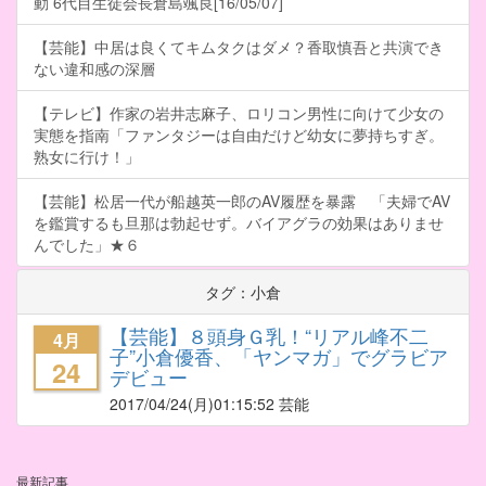
動 6代目生徒会長倉島颯良[16/05/07]
【芸能】中居は良くてキムタクはダメ？香取慎吾と共演でき
ない違和感の深層
【テレビ】作家の岩井志麻子、ロリコン男性に向けて少女の
実態を指南「ファンタジーは自由だけど幼女に夢持ちすぎ。
熟女に行け！」
【芸能】松居一代が船越英一郎のAV履歴を暴露 「夫婦でAV
を鑑賞するも旦那は勃起せず。バイアグラの効果はありませ
んでした」★６
タグ：小倉
【芸能】８頭身Ｇ乳！“リアル峰不二
4月
子”小倉優香、「ヤンマガ」でグラビア
24
デビュー
2017/04/24
(月)01:15:52 芸能
最新記事