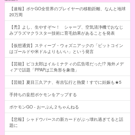
【速報】ポケGO全世界のプレイヤーの移動距離、なんと地球
20万周
【禿】よし、生やすぞ〜！ シャープ、空気清浄機でおなじ
みプラズマクラスター技術に育毛効果があることを発表
【仮想通貨】スティーブ・ウォズニアックの「ビットコイン
はゴールドや米ドルよりもいい」という発言
【芸能】ピコ太郎はイルミナティの広告塔だった!? 海外メデ
ィアで話題「PPAPは三角形を象徴」
【芸能】夏目三久アナ、有吉弘行と熱愛！すでに妊娠も★5
手持ちの妄想ポケモンをアップする
ポケモンGO - おーぷん２ちゃんねる
【悲報】シャドウバースの新カードがぶっ壊れ過ぎてると話
題に