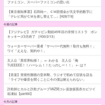
ファミコン、スーパーファミコンの思い出
【東京都知事選】石田純一、ＣＭ賠償金が天文学的数字に
「テレビ局がＣＭを差し替えて…」[H28/7/9]
今週の記事
【フジテレビ】 ガチャピン勤続45年目の非情リストラ ポン
キッキーズ3月終了 ［H30/2/13］
ウォーターサーバー業者「サーバー代無料！取付も無料！」
ワイ「ええな、契約や！」
主人公「異世界転移！」 ← わかる 主人公「俺
TUEEEEE！！ハーレム！！たっのしー！！」 ← は？
【音楽】突発性難聴の堂本剛、ラジオで初めて症状を語る
「ライブや爆音を聞くことに今の僕は耐えられない」
詐欺師ヒカルと詐欺グループVAZ関コレ追放仮面赤カビツイ
垢凍結【part66】
今月の記事