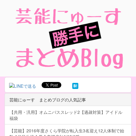
芸能にゅーす まとめブログの人気記事
【共用・汎用】オムニバススレッド2【過疎対策】アイドル
福袋
【芸能】2016年度さくら学院が転入生3名迎え12人体制で始