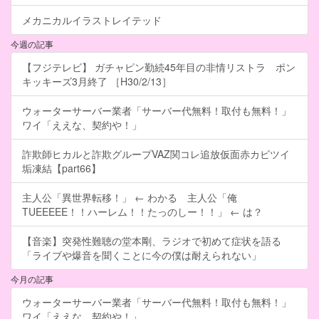
メカニカルイラストレイテッド
今週の記事
【フジテレビ】 ガチャピン勤続45年目の非情リストラ ポン
キッキーズ3月終了 ［H30/2/13］
ウォーターサーバー業者「サーバー代無料！取付も無料！」
ワイ「ええな、契約や！」
詐欺師ヒカルと詐欺グループVAZ関コレ追放仮面赤カビツイ
垢凍結【part66】
主人公「異世界転移！」 ← わかる 主人公「俺
TUEEEEE！！ハーレム！！たっのしー！！」 ← は？
【音楽】突発性難聴の堂本剛、ラジオで初めて症状を語る
「ライブや爆音を聞くことに今の僕は耐えられない」
今月の記事
ウォーターサーバー業者「サーバー代無料！取付も無料！」
ワイ「ええな、契約や！」