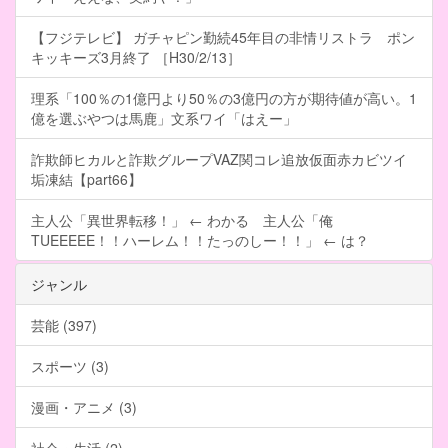
【フジテレビ】 ガチャピン勤続45年目の非情リストラ ポン
キッキーズ3月終了 ［H30/2/13］
理系「100％の1億円より50％の3億円の方が期待値が高い。1
億を選ぶやつは馬鹿」文系ワイ「はえー」
詐欺師ヒカルと詐欺グループVAZ関コレ追放仮面赤カビツイ
垢凍結【part66】
主人公「異世界転移！」 ← わかる 主人公「俺
TUEEEEE！！ハーレム！！たっのしー！！」 ← は？
ジャンル
芸能 (397)
スポーツ (3)
漫画・アニメ (3)