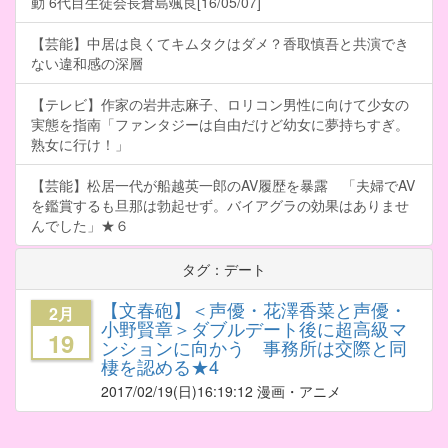
動 6代目生徒会長倉島颯良[16/05/07]
【芸能】中居は良くてキムタクはダメ？香取慎吾と共演でき
ない違和感の深層
【テレビ】作家の岩井志麻子、ロリコン男性に向けて少女の
実態を指南「ファンタジーは自由だけど幼女に夢持ちすぎ。
熟女に行け！」
【芸能】松居一代が船越英一郎のAV履歴を暴露 「夫婦でAV
を鑑賞するも旦那は勃起せず。バイアグラの効果はありませ
んでした」★６
タグ：デート
【文春砲】＜声優・花澤香菜と声優・
2月
小野賢章＞ダブルデート後に超高級マ
19
ンションに向かう 事務所は交際と同
棲を認める★4
2017/02/19
(日)16:19:12 漫画・アニメ