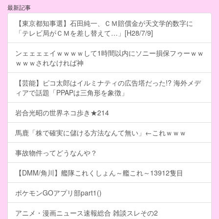
最新記事
【東京都知事選】石田純一、ＣＭ賠償金が天文学的数字に
「テレビ局がＣＭを差し替えて…」[H28/7/9]
ンェェェェイｗｗｗｗして1時間以内にソニー損保フゥーｗｗ
ｗｗｗされなければ神
【芸能】ピコ太郎はイルミナティの広告塔だった!? 海外メデ
ィアで話題「PPAPは三角形を象徴」
岩合光昭の世界ネコ歩き★214
馬鹿「株で確実に儲ける方法なんて無い」←これｗｗｗ
事故物件ってどうなんや？
【DMM/角川】艦隊これくしょん～艦これ～13912隻目
ポケモンGOアプリ部part1()
アニメ・漫画ニュース速報総合 雑談スレその2