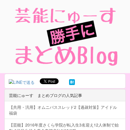
芸能にゅーす まとめブログの人気記事
【共用・汎用】オムニバススレッド2【過疎対策】アイドル
福袋
【芸能】2016年度さくら学院が転入生3名迎え12人体制で始