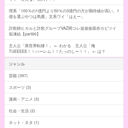
理系「100％の1億円より50％の3億円の方が期待値が高い。1
億を選ぶやつは馬鹿」文系ワイ「はえー」
詐欺師ヒカルと詐欺グループVAZ関コレ追放仮面赤カビツイ
垢凍結【part66】
主人公「異世界転移！」 ← わかる 主人公「俺
TUEEEEE！！ハーレム！！たっのしー！！」 ← は？
ジャンル
芸能 (397)
スポーツ (3)
漫画・アニメ (3)
社会・生活 (2)
ネット・ネタ (1)