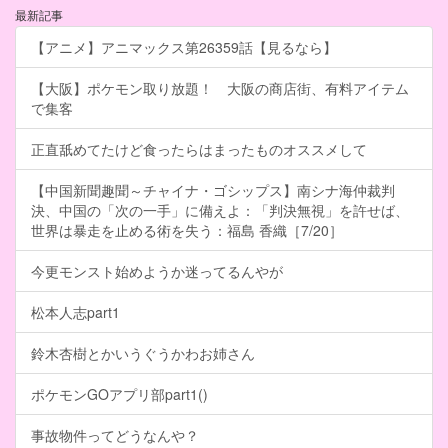
最新記事
【アニメ】アニマックス第26359話【見るなら】
【大阪】ポケモン取り放題！ 大阪の商店街、有料アイテム
で集客
正直舐めてたけど食ったらはまったものオススメして
【中国新聞趣聞～チャイナ・ゴシップス】南シナ海仲裁判
決、中国の「次の一手」に備えよ：「判決無視」を許せば、
世界は暴走を止める術を失う：福島 香織［7/20］
今更モンスト始めようか迷ってるんやが
松本人志part1
鈴木杏樹とかいうぐうかわお姉さん
ポケモンGOアプリ部part1()
事故物件ってどうなんや？