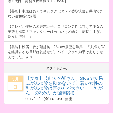
動 6代目生徒会長倉島颯良[16/05/07]
【芸能】中居は良くてキムタクはダメ？香取慎吾と共演でき
ない違和感の深層
【テレビ】作家の岩井志麻子、ロリコン男性に向けて少女の
実態を指南「ファンタジーは自由だけど幼女に夢持ちすぎ。
熟女に行け！」
【芸能】松居一代が船越英一郎のAV履歴を暴露 「夫婦でAV
を鑑賞するも旦那は勃起せず。バイアグラの効果はありませ
んでした」★６
タグ：乳がん
【文春】芸能人の皆さん、SNSで安易
3月
にがん検診を勧めないで。若い女性の
3
乳がん検診は害の方が大きい。「乳が
ん」の3分の1が過剰診断
2017/03/03
(金)14:00:01 芸能