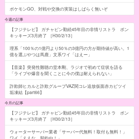
ポケモンGO、対戦や交換の実装はしばらく無いぞ
今週の記事
【フジテレビ】 ガチャピン勤続45年目の非情リストラ ポン
キッキーズ3月終了 ［H30/2/13］
理系「100％の1億円より50％の3億円の方が期待値が高い。1
億を選ぶやつは馬鹿」文系ワイ「はえー」
【音楽】突発性難聴の堂本剛、ラジオで初めて症状を語る
「ライブや爆音を聞くことに今の僕は耐えられない」
詐欺師ヒカルと詐欺グループVAZ関コレ追放仮面赤カビツイ
垢凍結【part66】
今月の記事
【フジテレビ】 ガチャピン勤続45年目の非情リストラ ポン
キッキーズ3月終了 ［H30/2/13］
ウォーターサーバー業者「サーバー代無料！取付も無料！」
ワイ「ええな、契約や！」