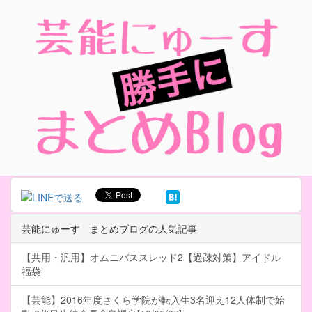
芸能にゅーす まとめブログの人気記事
【共用・汎用】オムニバススレッド2【過疎対策】アイドル
福袋
【芸能】2016年度さくら学院が転入生3名迎え12人体制で始