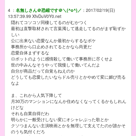
4
：
名無しさん＠恐縮です＠＼(^o^)／
：
2017/02/19(日)
13:57:39.99
XfvDuV0Y0.net
隠れてコソコソ同棲してるのがむかつく
最初は直撃取材されて言葉濁して逃走してるのがまず恥ずか
しい
公に出来ない恋愛なんか最初からするなボケ
事務所から口止めされてるとかなら尚更だ
恋愛自体まずするな
ロボットのように感情殺して働いて事務所に尽くせよ
世の中みんなそうやって我慢して働いてんだよ
自分が商品だって自覚もねえのか
どうしても恋愛したいならドル売りとかやめて変に媚び売る
なよ
ま、これから人気下降して
月30万のマンションになんか住めなくなってくるかもしれん
けどな
それも自業自得だわ
明らかに一般受けしない変にオシャレぶった歌とか
クソつまんない主演映画とかを無理して支えてたのが誰かそ
のうち気付くだろ