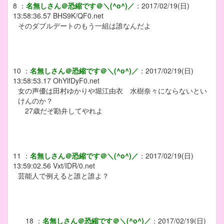
8
：
名無しさん＠恐縮です＠＼(^o^)／
：
2017/02/19(日)
13:58:36.57
BHS9K/QF0.net
そのダブルデートのもう一組は誰なんだよ
10
：
名無しさん＠恐縮です＠＼(^o^)／
：
2017/02/19(日)
13:58:53.17
OhYlfDyF0.net
女の声優は田村ゆかりや堀江由衣 水樹奈々にならないとい
けんのか？
27歳だぞ勘弁してやれよ
11
：
名無しさん＠恐縮です＠＼(^o^)／
：
2017/02/19(日)
13:59:02.56
Vxt/IDR/0.net
芸能人で例えると誰と誰よ？
18
：
名無しさん＠恐縮です＠＼(^o^)／
：
2017/02/19(日)