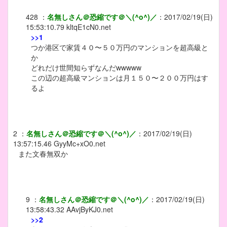
428
：
名無しさん＠恐縮です＠＼(^o^)／
：
2017/02/19(日)
15:53:10.79
kltqE1cN0.net
>>1
つか港区で家賃４０〜５０万円のマンションを超高級と
か
どれだけ世間知らずなんだwwwww
この辺の超高級マンションは月１５０〜２００万円はす
るよ
2
：
名無しさん＠恐縮です＠＼(^o^)／
：
2017/02/19(日)
13:57:15.46
GyyMc+xO0.net
また文春無双か
9
：
名無しさん＠恐縮です＠＼(^o^)／
：
2017/02/19(日)
13:58:43.32
AAvjByKJ0.net
>>2