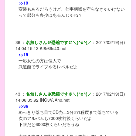
>>19
変装もあるだろうけど、仕事柄喉を守らなきゃいけない
って部分も多少はあるんじゃね？
36
：
名無しさん＠恐縮です＠＼(^o^)／
：
2017/02/19(日)
14:04:15.13
Kf8/69s40.net
>>19
一応女性の方は個人で
武道館でライブやるレベルだよ
43
：
名無しさん＠恐縮です＠＼(^o^)／
：
2017/02/19(日)
14:06:35.92
ING3VJAn0.net
>>36
めっきり落ち目でCD売上3分の1程度まで落ちている
次のアルバムも7000枚前後くらいだよ
下限だと6000枚くらいだろうね