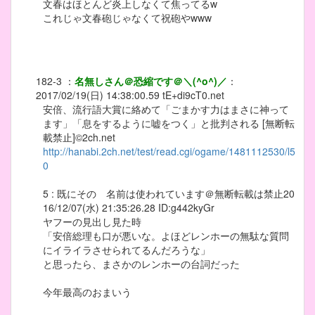
文春はほとんど炎上しなくて焦ってるw
これじゃ文春砲じゃなくて祝砲やwww
182-3
：
名無しさん＠恐縮です＠＼(^o^)／
：
2017/02/19(日) 14:38:00.59
tE+di9cT0.net
安倍、流行語大賞に絡めて「ごまかす力はまさに神って
ます」「息をするように嘘をつく」と批判される [無断転
載禁止]©2ch.net
http://hanabi.2ch.net/test/read.cgi/ogame/1481112530/l5
0
5 : 既にその 名前は使われています＠無断転載は禁止20
16/12/07(水) 21:35:26.28 ID:g442kyGr
ヤフーの見出し見た時
「安倍総理も口が悪いな。よほどレンホーの無駄な質問
にイライラさせられてるんだろうな」
と思ったら、まさかのレンホーの台詞だった
今年最高のおまいう