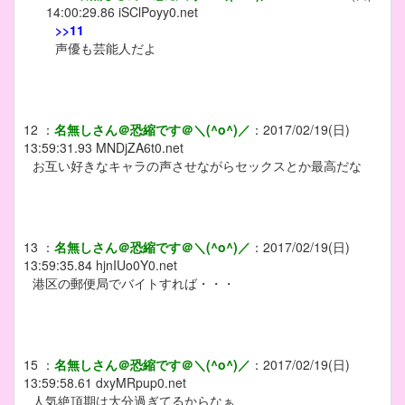
14:00:29.86
iSClPoyy0.net
>>11
声優も芸能人だよ
12
：
名無しさん＠恐縮です＠＼(^o^)／
：
2017/02/19(日)
13:59:31.93
MNDjZA6t0.net
お互い好きなキャラの声させながらセックスとか最高だな
13
：
名無しさん＠恐縮です＠＼(^o^)／
：
2017/02/19(日)
13:59:35.84
hjnIUo0Y0.net
港区の郵便局でバイトすれば・・・
15
：
名無しさん＠恐縮です＠＼(^o^)／
：
2017/02/19(日)
13:59:58.61
dxyMRpup0.net
人気絶頂期は大分過ぎてるからなぁ