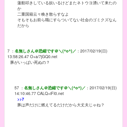
蓮舫叩きしている奴いるけどまたネトウヨ湧いて来たの
か
二重国籍云々喚き散らすなよ
そもそもお前ら職にすらついてない社会のゴミクズなん
だから
7
：
名無しさん＠恐縮です＠＼(^o^)／
：
2017/02/19(日)
13:58:26.47
O+a/7jGQ0.net
豚がいっぱい死ぬの？
57
：
名無しさん＠恐縮です＠＼(^o^)／
：
2017/02/19(日)
14:10:46.77
CALQ+iFI0.net
>>7
豚は声だけに燃えてるだけだから大丈夫じゃね？