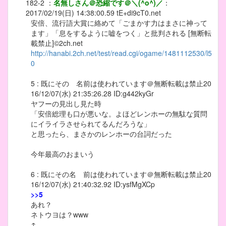
182-2
：
名無しさん＠恐縮です＠＼(^o^)／
：
2017/02/19(日) 14:38:00.59
tE+di9cT0.net
安倍、流行語大賞に絡めて「ごまかす力はまさに神って
ます」「息をするように嘘をつく」と批判される [無断転
載禁止]©2ch.net
http://hanabi.2ch.net/test/read.cgi/ogame/1481112530/l5
0
5 : 既にその 名前は使われています＠無断転載は禁止20
16/12/07(水) 21:35:26.28 ID:g442kyGr
ヤフーの見出し見た時
「安倍総理も口が悪いな。よほどレンホーの無駄な質問
にイライラさせられてるんだろうな」
と思ったら、まさかのレンホーの台詞だった
今年最高のおまいう
6 : 既にその名 前は使われています＠無断転載は禁止20
16/12/07(水) 21:40:32.92 ID:ysfMgXCp
>>5
あれ？
ネトウヨは？www
↑