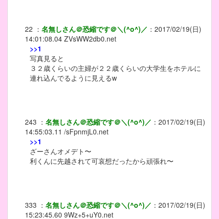
22
：
名無しさん＠恐縮です＠＼(^o^)／
：
2017/02/19(日)
14:01:08.04
ZVsWW2db0.net
>>1
写真見ると
３２歳くらいの主婦が２２歳くらいの大学生をホテルに
連れ込んでるように見えるw
243
：
名無しさん＠恐縮です＠＼(^o^)／
：
2017/02/19(日)
14:55:03.11
/sFpnmjL0.net
>>1
ざーさんオメデト〜
利くんに先越されて可哀想だったから頑張れ〜
333
：
名無しさん＠恐縮です＠＼(^o^)／
：
2017/02/19(日)
15:23:45.60
9Wz+5+uY0.net