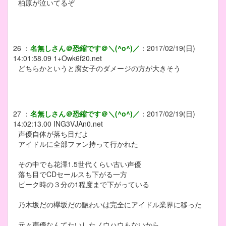
柏原が泣いてるぞ
26
：
名無しさん＠恐縮です＠＼(^o^)／
：
2017/02/19(日)
14:01:58.09
1+Owk6f20.net
どちらかというと腐女子のダメージの方が大きそう
27
：
名無しさん＠恐縮です＠＼(^o^)／
：
2017/02/19(日)
14:02:13.00
ING3VJAn0.net
声優自体が落ち目だよ
アイドルに全部ファン持って行かれた
その中でも花澤1.5世代くらい古い声優
落ち目でCDセールスも下がる一方
ピーク時の３分の1程度まで下がっている
乃木坂だの欅坂だの賑わいは完全にアイドル業界に移った
元々声優なんてたいしたノウハウもないから