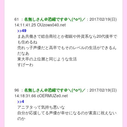
61
：
名無しさん＠恐縮です＠＼(^o^)／
：
2017/02/19(日)
14:11:41.25
OUzowx040.net
>>49
まあ共働きで総合商社とか都銀や外資系なら20代後半で
も住めるね
売れっ子声優だと高卒でもそのレベルの生活ができるん
だなあ
東大卒の上位層と同じような生活
すげーわ
96
：
名無しさん＠恐縮です＠＼(^o^)／
：
2017/02/19(日)
14:18:31.66
cOERMUZe0.net
>>4
アニヲタって気持ち悪いな
自分が応援してる声優が幸せになるのが素直に祝えない
のか