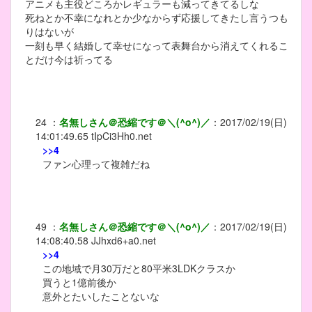
アニメも主役どころかレギュラーも減ってきてるしな
死ねとか不幸になれとか少なからず応援してきたし言うつも
りはないが
一刻も早く結婚して幸せになって表舞台から消えてくれるこ
とだけ今は祈ってる
24
：
名無しさん＠恐縮です＠＼(^o^)／
：
2017/02/19(日)
14:01:49.65
tIpCi3Hh0.net
>>4
ファン心理って複雑だね
49
：
名無しさん＠恐縮です＠＼(^o^)／
：
2017/02/19(日)
14:08:40.58
JJhxd6+a0.net
>>4
この地域で月30万だと80平米3LDKクラスか
買うと1億前後か
意外とたいしたことないな