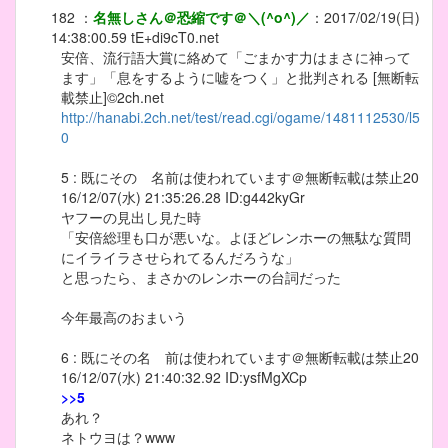
182
：
名無しさん＠恐縮です＠＼(^o^)／
：
2017/02/19(日)
14:38:00.59
tE+di9cT0.net
安倍、流行語大賞に絡めて「ごまかす力はまさに神って
ます」「息をするように嘘をつく」と批判される [無断転
載禁止]©2ch.net
http://hanabi.2ch.net/test/read.cgi/ogame/1481112530/l5
0
5 : 既にその 名前は使われています＠無断転載は禁止20
16/12/07(水) 21:35:26.28 ID:g442kyGr
ヤフーの見出し見た時
「安倍総理も口が悪いな。よほどレンホーの無駄な質問
にイライラさせられてるんだろうな」
と思ったら、まさかのレンホーの台詞だった
今年最高のおまいう
6 : 既にその名 前は使われています＠無断転載は禁止20
16/12/07(水) 21:40:32.92 ID:ysfMgXCp
>>5
あれ？
ネトウヨは？www