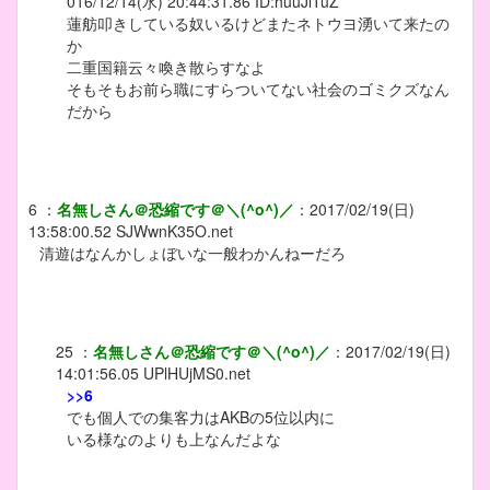
016/12/14(水) 20:44:31.86 ID:huuJlTuZ
蓮舫叩きしている奴いるけどまたネトウヨ湧いて来たの
か
二重国籍云々喚き散らすなよ
そもそもお前ら職にすらついてない社会のゴミクズなん
だから
6
：
名無しさん＠恐縮です＠＼(^o^)／
：
2017/02/19(日)
13:58:00.52
SJWwnK35O.net
清遊はなんかしょぼいな一般わかんねーだろ
25
：
名無しさん＠恐縮です＠＼(^o^)／
：
2017/02/19(日)
14:01:56.05
UPlHUjMS0.net
>>6
でも個人での集客力はAKBの5位以内に
いる様なのよりも上なんだよな