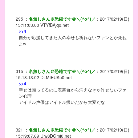
295
：
名無しさん＠恐縮です＠＼(^o^)／
：
2017/02/19(日)
15:11:03.00
VTYfBAjq0.net
>>4
自分が応援してきた人の幸せも祈れないファンとか死ね
よw
315
：
名無しさん＠恐縮です＠＼(^o^)／
：
2017/02/19(日)
15:18:13.02
DLMtEUKu0.net
>>4
幸せは願ってるのに表舞台から消えなきゃ許せないファ
ン心理
アイドル声優はアイドル扱いだから大変だな
321
：
名無しさん＠恐縮です＠＼(^o^)／
：
2017/02/19(日)
15:19:07.69
Uiw8DGmi0.net