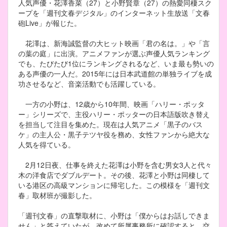
人気声優・花澤香菜（27）と小野賢章（27）の熱愛同棲スク
ープを「週刊文春デジタル」のインターネット生放送「文春
砲Live」が報じた。
花澤は、新海誠監督の大ヒット映画「君の名は。」や「言
の葉の庭」に出演。アニメファンが選ぶ声優人気ランキング
でも、たびたび1位にランキングされるなど、いま最も勢いの
ある声優の一人だ。2015年には日本武道館の単独ライブを成
功させるなど、音楽活動でも活躍している。
一方の小野は、12歳から10年間、映画「ハリー・ポッタ
ー」シリーズで、主役ハリー・ポッターの日本語版吹き替え
を担当して注目を集めた。現在は人気アニメ「黒子のバス
ケ」の主人公・黒子テツヤ役を務め、女性ファンから絶大な
人気を得ている。
2月12日夜、仕事を終えた花澤は小野を含む男女3人と代々
木の洋食店でダブルデート。その後、花澤と小野は同棲して
いる港区の高級マンションに帰宅した。この模様を「週刊文
春」取材班が撮影した。
「週刊文春」の直撃取材に、小野は「僕からはお話しできま
せん」と答えていたが、改めて所属事務所に確認すると、交