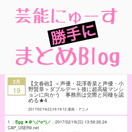
2月
【文春砲】＜声優・花澤香菜と声優・小
野賢章＞ダブルデート後に超高級マンシ
19
ョンに向かう 事務所は交際と同棲を認
める★4
2017/02/19
(日)16:19:12 漫画・アニメ
1
：
Egg ★＠＼(^o^)／
：
2017/02/19(日) 13:56:26.24
CAP_USER9.net