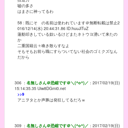
嘘の多さ
はまさに神ってるわ
58 : 既にそ の名前は使われています＠無断転載は禁止2
016/12/14(水) 20:44:31.86 ID:huuJlTuZ
蓮舫叩きしている奴いるけどまたネトウヨ湧いて来たの
か
二重国籍云々喚き散らすなよ
そもそもお前ら職にすらついてない社会のゴミクズなん
だから
306
：
名無しさん＠恐縮です＠＼(^o^)／
：
2017/02/19(日)
15:14:35.35
Uiw8DGmi0.net
>>9
アニヲタとか声豚は発狂してるだろｗ
309
：
名無しさん＠恐縮です＠＼(^o^)／
：
2017/02/19(日)