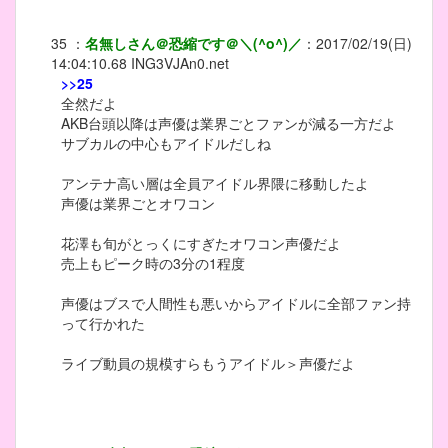
35
：
名無しさん＠恐縮です＠＼(^o^)／
：
2017/02/19(日)
14:04:10.68
ING3VJAn0.net
>>25
全然だよ
AKB台頭以降は声優は業界ごとファンが減る一方だよ
サブカルの中心もアイドルだしね
アンテナ高い層は全員アイドル界隈に移動したよ
声優は業界ごとオワコン
花澤も旬がとっくにすぎたオワコン声優だよ
売上もピーク時の3分の1程度
声優はブスで人間性も悪いからアイドルに全部ファン持
って行かれた
ライブ動員の規模すらもうアイドル＞声優だよ