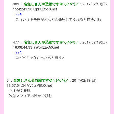
389
：
名無しさん＠恐縮です＠＼(^o^)／
：
2017/02/19(日)
15:42:41.90
QprXLfbe0.net
>>4
こういうキモ豚がどんどん発狂してくれると愉快だわ
477
：
名無しさん＠恐縮です＠＼(^o^)／
：
2017/02/19(日)
16:08:44.33
aWpKzakA0.net
>>4
コピペじゃなかったらと思うと
5
：
名無しさん＠恐縮です＠＼(^o^)／
：
2017/02/19(日)
13:57:51.24
VV5iZP6Q0.net
さすが文春砲
次はスフィアの誰かで頼む