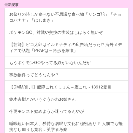
最新記事
お祭りの時しか食べない不思議な食べ物「リンゴ飴」「チョ
コバナナ」「はしまき」
ポケモンGO、対戦や交換の実装はしばらく無いぞ
【芸能】ピコ太郎はイルミナティの広告塔だった!? 海外メデ
ィアで話題「PPAPは三角形を象徴」
もうポケモンGOやってる奴がいないんだが
事故物件ってどうなんや？
【DMM/角川】艦隊これくしょん～艦これ～13912隻目
鈴木杏樹とかいうぐうかわお姉さん
今更モンスト始めようか迷ってるんやが
睡眠短い日本人、独特な居眠り文化に秘密あり？ 人前でも抵
抗なし周りも寛容…英学者考察