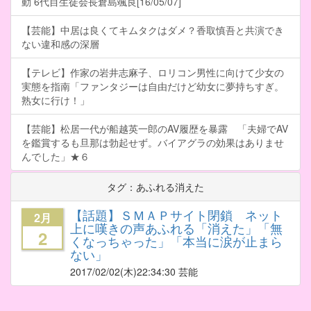
動 6代目生徒会長倉島颯良[16/05/07]
【芸能】中居は良くてキムタクはダメ？香取慎吾と共演でき
ない違和感の深層
【テレビ】作家の岩井志麻子、ロリコン男性に向けて少女の
実態を指南「ファンタジーは自由だけど幼女に夢持ちすぎ。
熟女に行け！」
【芸能】松居一代が船越英一郎のAV履歴を暴露 「夫婦でAV
を鑑賞するも旦那は勃起せず。バイアグラの効果はありませ
んでした」★６
タグ：あふれる消えた
【話題】ＳＭＡＰサイト閉鎖 ネット
2月
上に嘆きの声あふれる「消えた」「無
2
くなっちゃった」「本当に涙が止まら
ない」
2017/02/02
(木)22:34:30 芸能