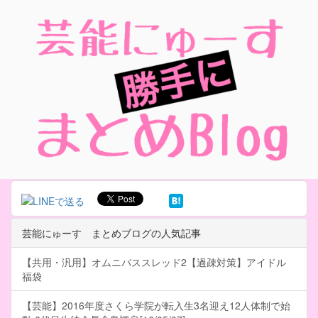
芸能にゅーす まとめブログの人気記事
【共用・汎用】オムニバススレッド2【過疎対策】アイドル
福袋
【芸能】2016年度さくら学院が転入生3名迎え12人体制で始