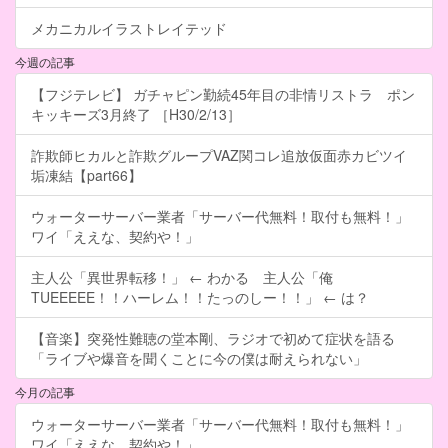
メカニカルイラストレイテッド
今週の記事
【フジテレビ】 ガチャピン勤続45年目の非情リストラ ポン
キッキーズ3月終了 ［H30/2/13］
詐欺師ヒカルと詐欺グループVAZ関コレ追放仮面赤カビツイ
垢凍結【part66】
ウォーターサーバー業者「サーバー代無料！取付も無料！」
ワイ「ええな、契約や！」
主人公「異世界転移！」 ← わかる 主人公「俺
TUEEEEE！！ハーレム！！たっのしー！！」 ← は？
【音楽】突発性難聴の堂本剛、ラジオで初めて症状を語る
「ライブや爆音を聞くことに今の僕は耐えられない」
今月の記事
ウォーターサーバー業者「サーバー代無料！取付も無料！」
ワイ「ええな、契約や！」