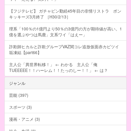
【フジテレビ】 ガチャピン勤続45年目の非情リストラ ポン
キッキーズ3月終了 ［H30/2/13］
理系「100％の1億円より50％の3億円の方が期待値が高い。1
億を選ぶやつは馬鹿」文系ワイ「はえー」
詐欺師ヒカルと詐欺グループVAZ関コレ追放仮面赤カビツイ
垢凍結【part66】
主人公「異世界転移！」 ← わかる 主人公「俺
TUEEEEE！！ハーレム！！たっのしー！！」 ← は？
ジャンル
芸能 (397)
スポーツ (3)
漫画・アニメ (3)