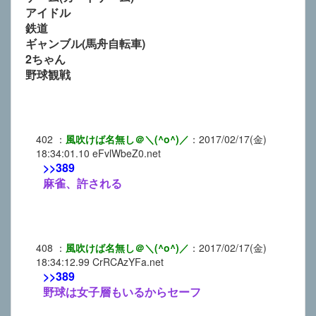
アイドル
鉄道
ギャンブル(馬舟自転車)
2ちゃん
野球観戦
402
：
風吹けば名無し＠＼(^o^)／
：
2017/02/17(金)
18:34:01.10
eFvlWbeZ0.net
>>389
麻雀、許される
408
：
風吹けば名無し＠＼(^o^)／
：
2017/02/17(金)
18:34:12.99
CrRCAzYFa.net
>>389
野球は女子層もいるからセーフ