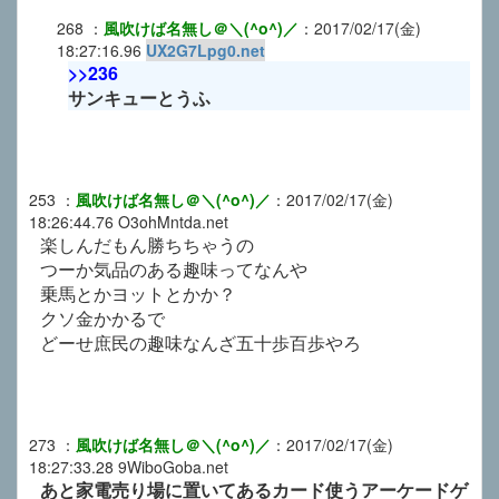
268
：
風吹けば名無し＠＼(^o^)／
：
2017/02/17(金)
18:27:16.96
UX2G7Lpg0.net
>>236
サンキューとうふ
253
：
風吹けば名無し＠＼(^o^)／
：
2017/02/17(金)
18:26:44.76
O3ohMntda.net
楽しんだもん勝ちちゃうの
つーか気品のある趣味ってなんや
乗馬とかヨットとかか？
クソ金かかるで
どーせ庶民の趣味なんざ五十歩百歩やろ
273
：
風吹けば名無し＠＼(^o^)／
：
2017/02/17(金)
18:27:33.28
9WiboGoba.net
あと家電売り場に置いてあるカード使うアーケードゲ