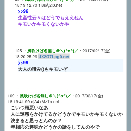
18:19:12.70
1i8sAj2i0.net
>>96
生産性云々はどうでもええねん
キモいかキモくないかや
125
：
風吹けば名無し＠＼(^o^)／
：
2017/02/17(金)
18:20:25.26
UX2G7Lpg0.net
>>99
大人の嗜み()もキモいぞ
109
：
風吹けば名無し＠＼(^o^)／
：
2017/02/17(金)
18:19:41.99
ejA4+MzTp.net
こいつ頭悪いなあ
人に迷惑をかけてるかどうかでキモいかキモくないか
決まると思っとんのか？
年相応の趣味かどうかの話をしてんのやで