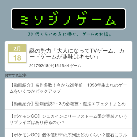
2月
謎の勢力「大人になってTVゲーム、カ
ードゲームが趣味はキモい」
18
2017/02/18
(土)15:15:44 ゲーム
おすすめ記事
【動画紹介】名作多数！今から20年前・1998年生まれのゲー
ムをいくつかピックアップ
【動画紹介】聖剣伝説2・3の必殺技・魔法エフェクトまとめ
【ポケモンGO】ジュカインにリーフストーム限定実装という
サプライズはあり得るのか？
【ポケモンGO】個体値EFFの序列はどのくらい？流石にフル