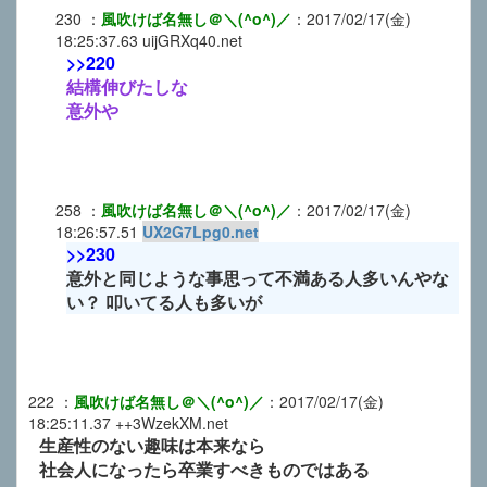
230
：
風吹けば名無し＠＼(^o^)／
：
2017/02/17(金)
18:25:37.63
uijGRXq40.net
>>220
結構伸びたしな
意外や
258
：
風吹けば名無し＠＼(^o^)／
：
2017/02/17(金)
18:26:57.51
UX2G7Lpg0.net
>>230
意外と同じような事思って不満ある人多いんやな
い？ 叩いてる人も多いが
222
：
風吹けば名無し＠＼(^o^)／
：
2017/02/17(金)
18:25:11.37
++3WzekXM.net
生産性のない趣味は本来なら
社会人になったら卒業すべきものではある