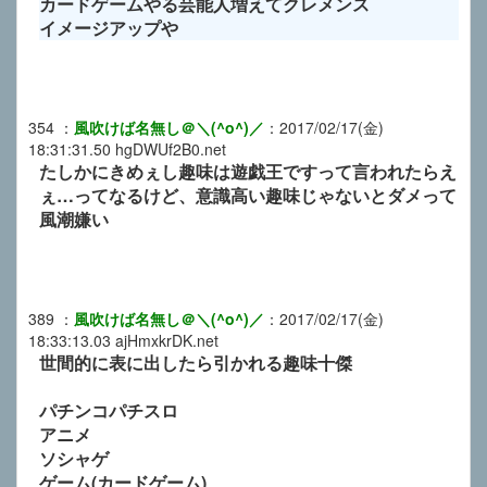
カードゲームやる芸能人増えてクレメンス
イメージアップや
354
：
風吹けば名無し＠＼(^o^)／
：
2017/02/17(金)
18:31:31.50
hgDWUf2B0.net
たしかにきめぇし趣味は遊戯王ですって言われたらえ
ぇ…ってなるけど、意識高い趣味じゃないとダメって
風潮嫌い
389
：
風吹けば名無し＠＼(^o^)／
：
2017/02/17(金)
18:33:13.03
ajHmxkrDK.net
世間的に表に出したら引かれる趣味十傑
パチンコパチスロ
アニメ
ソシャゲ
ゲーム(カードゲーム)