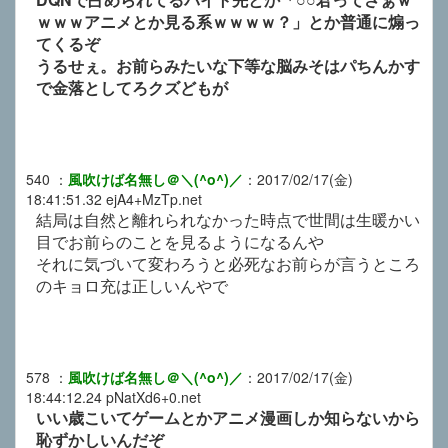
ｗｗｗアニメとか見る系ｗｗｗｗ？」とか普通に煽っ
てくるぞ
うるせぇ。お前らみたいな下等な脳みそはパちんかす
で金落としてろクズどもが
540
：
風吹けば名無し＠＼(^o^)／
：
2017/02/17(金)
18:41:51.32
ejA4+MzTp.net
結局は自然と離れられなかった時点で世間は生暖かい
目でお前らのことを見るようになるんや
それに気づいて変わろうと必死なお前らが言うところ
のキョロ充は正しいんやで
578
：
風吹けば名無し＠＼(^o^)／
：
2017/02/17(金)
18:44:12.24
pNatXd6+0.net
いい歳こいてゲームとかアニメ漫画しか知らないから
恥ずかしいんだぞ