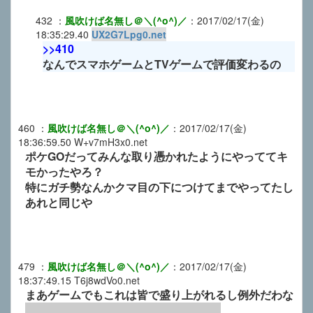
432
：
風吹けば名無し＠＼(^o^)／
：
2017/02/17(金)
18:35:29.40
UX2G7Lpg0.net
>>410
なんでスマホゲームとTVゲームで評価変わるの
460
：
風吹けば名無し＠＼(^o^)／
：
2017/02/17(金)
18:36:59.50
W+v7mH3x0.net
ポケGOだってみんな取り憑かれたようにやっててキ
モかったやろ？
特にガチ勢なんかクマ目の下につけてまでやってたし
あれと同じや
479
：
風吹けば名無し＠＼(^o^)／
：
2017/02/17(金)
18:37:49.15
T6j8wdVo0.net
まあゲームでもこれは皆で盛り上がれるし例外だわな