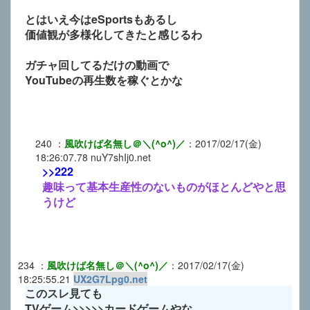
とはいえ今はeSportsもあるし
価値観が多様化してきたと感じるわ
ガチャ回してるだけの動画で
YouTubeの再生数を稼ぐとかな
240
：
風吹けば名無し＠＼(^o^)／
：
2017/02/17(金)
18:26:07.78
nuY7shIj0.net
>>222
趣味って基本生産性のないものがほとんどやと思
うけど
234
：
風吹けば名無し＠＼(^o^)／
：
2017/02/17(金)
18:25:55.21
UX2G7Lpg0.net
このスレ見ても
TVゲーム>>>>>カードゲームやな