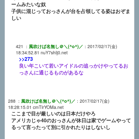
ームみたいな奴
子供に混じっておっさんが台を占領してる姿はおぞま
しい
421
：
風吹けば名無し＠＼(^o^)／
：
2017/02/17(金)
18:34:52.81
nuY7shIj0.net
>>273
良い年こいて若いアイドルの追っかけやってるお
っさんに通じるものがあるな
288
：
風吹けば名無し＠＼(^o^)／
：
2017/02/17(金)
18:28:15.01
cmTlrYOMa.net
ここまで目が厳しいのは日本だけやろ
アメリカじゃ40のおっさんが休日は家でゲームやって
るって言ったって別に引かれたりはしないし