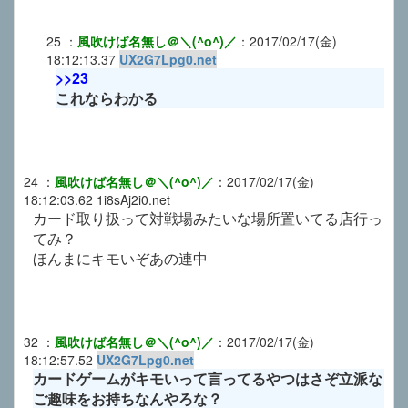
25
：
風吹けば名無し＠＼(^o^)／
：
2017/02/17(金)
18:12:13.37
UX2G7Lpg0.net
>>23
これならわかる
24
：
風吹けば名無し＠＼(^o^)／
：
2017/02/17(金)
18:12:03.62
1i8sAj2i0.net
カード取り扱って対戦場みたいな場所置いてる店行っ
てみ？
ほんまにキモいぞあの連中
32
：
風吹けば名無し＠＼(^o^)／
：
2017/02/17(金)
18:12:57.52
UX2G7Lpg0.net
カードゲームがキモいって言ってるやつはさぞ立派な
ご趣味をお持ちなんやろな？