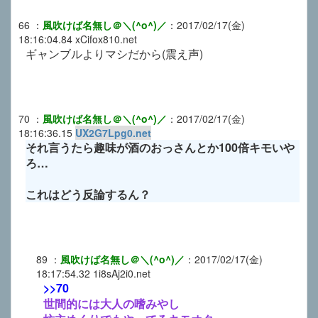
66
：
風吹けば名無し＠＼(^o^)／
：
2017/02/17(金)
18:16:04.84
xCifox810.net
ギャンブルよりマシだから(震え声)
70
：
風吹けば名無し＠＼(^o^)／
：
2017/02/17(金)
18:16:36.15
UX2G7Lpg0.net
それ言うたら趣味が酒のおっさんとか100倍キモいや
ろ…
これはどう反論するん？
89
：
風吹けば名無し＠＼(^o^)／
：
2017/02/17(金)
18:17:54.32
1i8sAj2i0.net
>>70
世間的には大人の嗜みやし