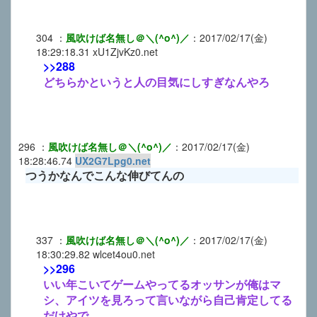
304
：
風吹けば名無し＠＼(^o^)／
：
2017/02/17(金)
18:29:18.31
xU1ZjvKz0.net
>>288
どちらかというと人の目気にしすぎなんやろ
296
：
風吹けば名無し＠＼(^o^)／
：
2017/02/17(金)
18:28:46.74
UX2G7Lpg0.net
つうかなんでこんな伸びてんの
337
：
風吹けば名無し＠＼(^o^)／
：
2017/02/17(金)
18:30:29.82
wlcet4ou0.net
>>296
いい年こいてゲームやってるオッサンが俺はマ
シ、アイツを見ろって言いながら自己肯定してる
だけやで