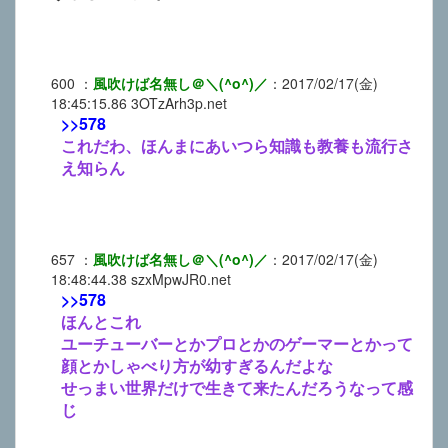
600
：
風吹けば名無し＠＼(^o^)／
：
2017/02/17(金)
18:45:15.86
3OTzArh3p.net
>>578
これだわ、ほんまにあいつら知識も教養も流行さ
え知らん
657
：
風吹けば名無し＠＼(^o^)／
：
2017/02/17(金)
18:48:44.38
szxMpwJR0.net
>>578
ほんとこれ
ユーチューバーとかプロとかのゲーマーとかって
顔とかしゃべり方が幼すぎるんだよな
せっまい世界だけで生きて来たんだろうなって感
じ