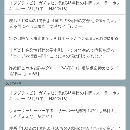
【フジテレビ】 ガチャピン勤続45年目の非情リストラ ポン
キッキーズ3月終了 ［H30/2/13］
理系「100％の1億円より50％の3億円の方が期待値が高い。1
億を選ぶやつは馬鹿」文系ワイ「はえー」
焼身自殺から脱走まで…AIロボットたちの反乱が遂に始まる
【音楽】突発性難聴の堂本剛、ラジオで初めて症状を語る
「ライブや爆音を聞くことに今の僕は耐えられない」
詐欺師ヒカルと詐欺グループVAZ関コレ追放仮面赤カビツイ
垢凍結【part66】
今月の記事
【フジテレビ】 ガチャピン勤続45年目の非情リストラ ポン
キッキーズ3月終了 ［H30/2/13］
ウォーターサーバー業者「サーバー代無料！取付も無料！」
ワイ「ええな、契約や！」
理系「100％の1億円より50％の3億円の方が期待値が高い。1