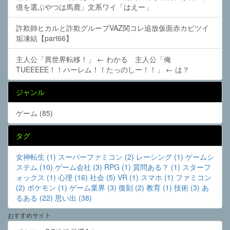
億を選ぶやつは馬鹿」文系ワイ「はえー」
詐欺師ヒカルと詐欺グループVAZ関コレ追放仮面赤カビツイ
垢凍結【part66】
主人公「異世界転移！」 ← わかる 主人公「俺
TUEEEEE！！ハーレム！！たっのしー！！」 ← は？
ジャンル
ゲーム (85)
タグ
女神転生 (1)
スーパーファミコン (2)
レーシング (1)
ゲームシ
ステム (10)
ゲーム会社 (3)
RPG (1)
質問ある？ (1)
スターフ
ォックス (1)
心理 (16)
社会 (5)
VR (1)
スマホ (1)
ファミコン
(2)
ポケモン (1)
ゲーム業界 (3)
復刻 (2)
教育 (1)
技術 (3)
あ
るある (22)
思い出 (38)
おすすめサイト