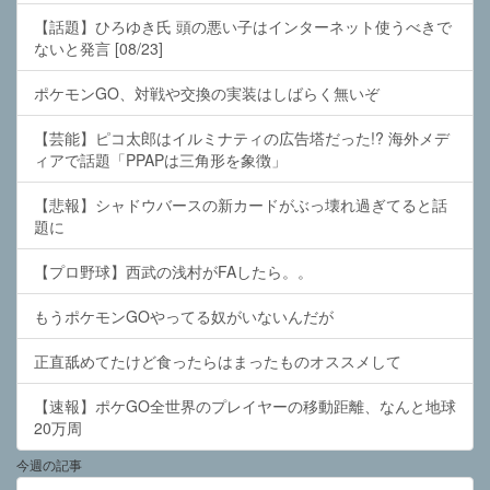
【話題】ひろゆき氏 頭の悪い子はインターネット使うべきで
ないと発言 [08/23]
ポケモンGO、対戦や交換の実装はしばらく無いぞ
【芸能】ピコ太郎はイルミナティの広告塔だった!? 海外メデ
ィアで話題「PPAPは三角形を象徴」
【悲報】シャドウバースの新カードがぶっ壊れ過ぎてると話
題に
【プロ野球】西武の浅村がFAしたら。。
もうポケモンGOやってる奴がいないんだが
正直舐めてたけど食ったらはまったものオススメして
【速報】ポケGO全世界のプレイヤーの移動距離、なんと地球
20万周
今週の記事