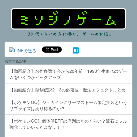
おすすめ記事
【動画紹介】名作多数！今から20年前・1998年生まれのゲー
ムをいくつかピックアップ
【動画紹介】聖剣伝説2・3の必殺技・魔法エフェクトまとめ
【ポケモンGO】ジュカインにリーフストーム限定実装という
サプライズはあり得るのか？
【ポケモンGO】個体値EFFの序列はどのくらい？流石にフル
強化していいんだよな…！？