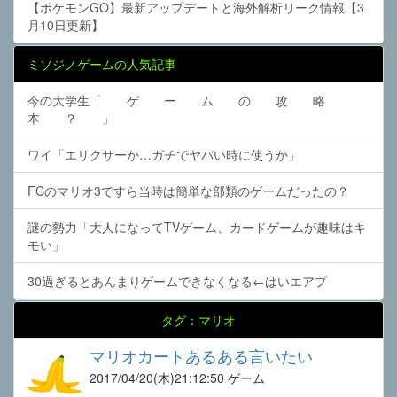
【ポケモンGO】最新アップデートと海外解析リーク情報【3
月10日更新】
ミソジノゲームの人気記事
今の大学生「 ゲ ー ム の 攻 略
本 ？ 」
ワイ「エリクサーか…ガチでヤバい時に使うか」
FCのマリオ3ですら当時は簡単な部類のゲームだったの？
謎の勢力「大人になってTVゲーム、カードゲームが趣味はキ
モい」
30過ぎるとあんまりゲームできなくなる←はいエアプ
タグ：マリオ
マリオカートあるある言いたい
2017/04/20
(木)21:12:50 ゲーム