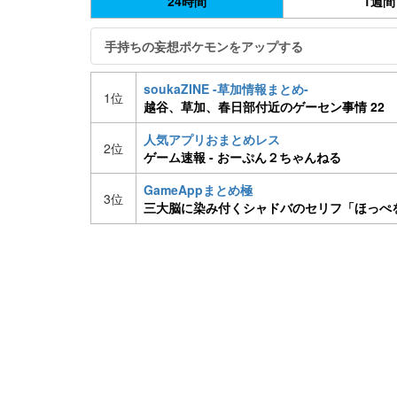
24時間
1週間
手持ちの妄想ポケモンをアップする
soukaZINE -草加情報まとめ-
1位
越谷、草加、春日部付近のゲーセン事情 22
人気アプリおまとめレス
2位
ゲーム速報 - おーぷん２ちゃんねる
GameAppまとめ極
3位
三大脳に染み付くシャドバのセリフ「ほっぺ
んにおまかせってね」