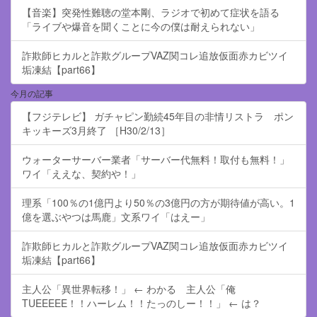
【音楽】突発性難聴の堂本剛、ラジオで初めて症状を語る
「ライブや爆音を聞くことに今の僕は耐えられない」
詐欺師ヒカルと詐欺グループVAZ関コレ追放仮面赤カビツイ
垢凍結【part66】
今月の記事
【フジテレビ】 ガチャピン勤続45年目の非情リストラ ポン
キッキーズ3月終了 ［H30/2/13］
ウォーターサーバー業者「サーバー代無料！取付も無料！」
ワイ「ええな、契約や！」
理系「100％の1億円より50％の3億円の方が期待値が高い。1
億を選ぶやつは馬鹿」文系ワイ「はえー」
詐欺師ヒカルと詐欺グループVAZ関コレ追放仮面赤カビツイ
垢凍結【part66】
主人公「異世界転移！」 ← わかる 主人公「俺
TUEEEEE！！ハーレム！！たっのしー！！」 ← は？