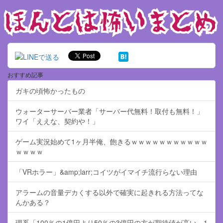
おすすめ記事
ガキの頃怖かったもの
ウォーターサーバー業者「サーバー代無料！取付も無料！」
ワイ「ええな、契約や！」
ゲーム実況始めて1ヶ月半俺、飽きるｗｗｗｗｗｗｗｗｗｗｗ
ｗｗｗｗ
「VRホラー」&amp;larr;コイツがイマイチ流行らない理由
アラームの音量デカくする以外で確実に起きれる方法ってな
んかある？
理系「100％の1億円より50％の3億円の方が期待値が高い。1