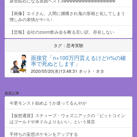
尿管結石になる原因ベスト3wwwwwwwwwwwwwwwww
【画像】エイさん、人間に捕獲され鬼の形相と化してしまう
憎しみの表情がヤバい
【悲報】会社のzoom飲み会を断る言い訳、存在しない
タグ：思考実験
面接官「n×100万円貰えるけどn%の確
率で死ぬとします」
2020/05/20
(水)13:48:31 ネット・ネタ
最新記事
今更モンスト始めようか迷ってるんやが
【仮想通貨】スティーブ・ウォズニアックの「ビットコイン
はゴールドや米ドルよりもいい」という発言
手持ちの妄想ポケモンをアップする