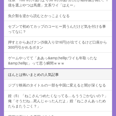
億を選ぶやつは馬鹿」文系ワイ「はえー」
魚介類を逆から読むとかっこよくなる
セブンで初めてカップのコーヒー買うんだけど気を付ける事
ってなに？
押すとからあげクン(5個入り/216円)が出てくるけど口座から
300円引かれるボタン
ゲームやってて「ああっ&amp;hellip;ワイも年取ったな
&amp;hellip;」って思う瞬間ｗｗｗ
ほんとは怖いまとめの人気記事
ジブリ映画のタイトルの一部を中国に変えると闇が深くなる
姪（5）「ねこさんつめたくなってる…もううごかないの？」
俺「そうだね…死んじゃったんだよ」姪「ねこさんあっため
たらまたうごく？」