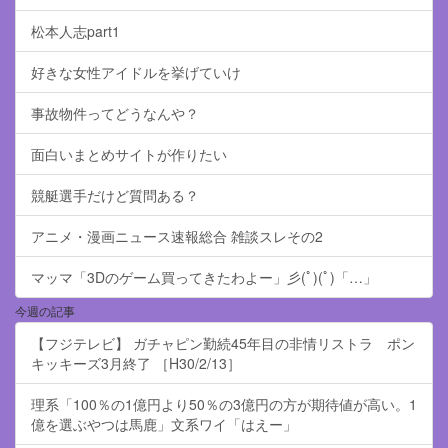
松本人志part1
好きな女性アイドルを挙げていけ
事故物件ってどうなんや？
面白いまとめサイトが作りたい
競艇選手だけど質問ある？
アニメ・漫画ニュース速報総合 雑談スレその2
マッマ「3Dのゲーム買ってきたわよー」彡(ﾟ)(ﾟ)「…」
今週の記事
【フジテレビ】 ガチャピン勤続45年目の非情リストラ ポン
キッキーズ3月終了 ［H30/2/13］
理系「100％の1億円より50％の3億円の方が期待値が高い。1
億を選ぶやつは馬鹿」文系ワイ「はえー」