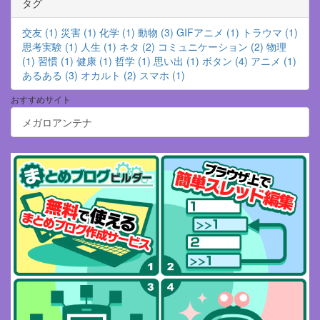
タグ
交友 (1)
災害 (1)
化学 (1)
動物 (3)
GIFアニメ (1)
トラウマ (1)
思考実験 (1)
人生 (1)
ネタ (2)
コミュニケーション (2)
物理
(1)
習慣 (1)
健康 (1)
哲学 (1)
思い出 (1)
ボタン (4)
アニメ (1)
あるある (3)
オカルト (2)
スマホ (1)
おすすめサイト
メガロアンテナ