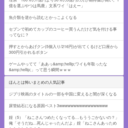
億を選ぶやつは馬鹿」文系ワイ「はえー」
魚介類を逆から読むとかっこよくなる
セブンで初めてカップのコーヒー買うんだけど気を付ける事
ってなに？
押すとからあげクン(5個入り/216円)が出てくるけど口座から
300円引かれるボタン
ゲームやってて「ああっ&amp;hellip;ワイも年取ったな
&amp;hellip;」って思う瞬間ｗｗｗ
ほんとは怖いまとめの人気記事
ジブリ映画のタイトルの一部を中国に変えると闇が深くなる
尿管結石になる原因ベスト3wwwwwwwwwwwwwwwww
姪（5）「ねこさんつめたくなってる…もううごかないの？」
俺「そうだね…死んじゃったんだよ」姪「ねこさんあっため