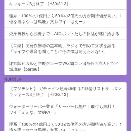
キッキーズ3月終了 ［H30/2/13］
理系「100％の1億円より50％の3億円の方が期待値が高い。1
億を選ぶやつは馬鹿」文系ワイ「はえー」
焼身自殺から脱走まで…AIロボットたちの反乱が遂に始まる
【音楽】突発性難聴の堂本剛、ラジオで初めて症状を語る
「ライブや爆音を聞くことに今の僕は耐えられない」
詐欺師ヒカルと詐欺グループVAZ関コレ追放仮面赤カビツイ
垢凍結【part66】
今月の記事
【フジテレビ】 ガチャピン勤続45年目の非情リストラ ポン
キッキーズ3月終了 ［H30/2/13］
ウォーターサーバー業者「サーバー代無料！取付も無料！」
ワイ「ええな、契約や！」
理系「100％の1億円より50％の3億円の方が期待値が高い。1
億を選ぶやつは馬鹿」文系ワイ「はえー」