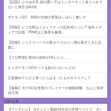
【話題】ひろゆき氏 頭の悪い子はインターネット使うべきで
ないと発言 [08/23]
ポケモンGO、対戦や交換の実装はしばらく無いぞ
【芸能】ピコ太郎はイルミナティの広告塔だった!? 海外メデ
ィアで話題「PPAPは三角形を象徴」
【悲報】シャドウバースの新カードがぶっ壊れ過ぎてると話
題に
【プロ野球】西武の浅村がFAしたら。。
もうポケモンGOやってる奴がいないんだが
正直舐めてたけど食ったらはまったものオススメして
【速報】ポケGO全世界のプレイヤーの移動距離、なんと地球
20万周
今週の記事
【フジテレビ】 ガチャピン勤続45年目の非情リストラ ポン